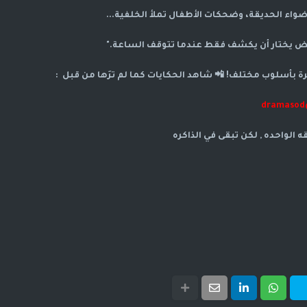
واء الحديقة، وضحكات الأطفال تملأ الخلفية...
عض يختار أن يكشف فقط عندما تتوقف الساعة."
بأسلوب مختلف! 📲 شاهد الحكايات كما لم ترَها من قبل :
@d
لواحده , لكن تبقى في الذاكره