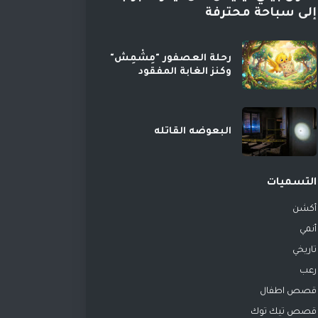
إلى سباحة محترفة
رحلة العصفور "مِشْمِش"
وكنز الغابة المفقود
البعوضه القاتله
التسميات
أكشن
أنمي
تاريخي
رعب
قصص اطفال
قصص تيك توك