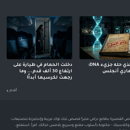
اللغز الذي حله جزيء DNA:
دخلت الحمام في طيارة على
ماري أنجلس
ارتفاع 30 ألف قدم... وما
رجعت لكرسيها أبداً!
أقدم
 القصيرة بطابع درامي مثير! قصص تيك توك عربية وإنجليزية بتصنيفات:
 وكلاسيك – مكتوبة بأسلوب ممتع وسريع يلامس خيالك. اقرأ، استمتع،