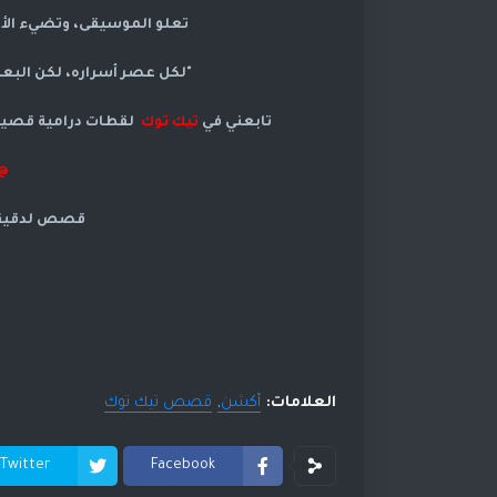
تعلو الموسيقى، وتضيء الأض
"لكل عصر أسراره، لكن الب
تابعني في
تيك توك
لقطات درامية قصيرة 
ramasod
قصص لدقيقه ا
العلامات:
أكشن
قصص تيك توك
Twitter
Facebook