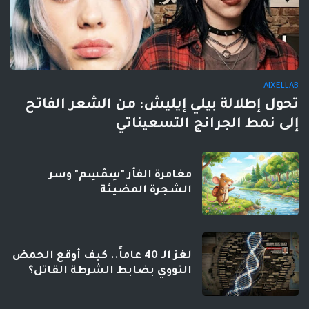
AIXELLAB
تحول إطلالة بيلي إيليش: من الشعر الفاتح
إلى نمط الجرانج التسعيناتي
مغامرة الفأر "سِمْسِم" وسر
الشجرة المضيئة
لغز الـ 40 عاماً.. كيف أوقع الحمض
النووي بضابط الشرطة القاتل؟