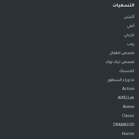
التسميات
أكشن
أنمي
تاريخي
رعب
قصص اطفال
قصص تيك توك
كلاسيك
ما وراء السطور
Action
AIXELLab
Anime
Classic
DRAMASOD
Horror