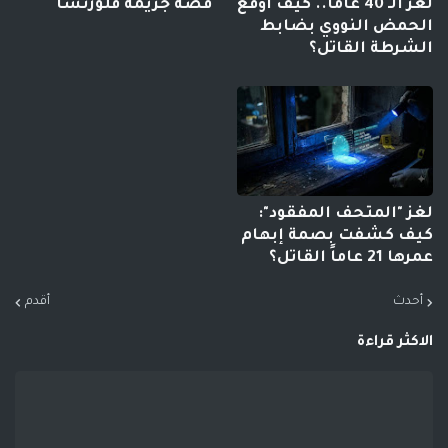
لغز الـ 40 عاماً.. كيف أوقع
قصه جريمه فلورنسا
الحمض النووي بضابط
الشرطة القاتل؟
لغز "المتحف المفقود":
كيف كشفت بصمة إبهام
عمرها 21 عاماً القاتل؟
أحدث
أقدم
الاكثر قراءة