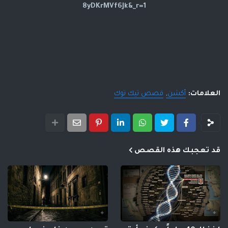
8yDKrMVf6Jk&_r=1
العلامات:
أكشن
قصص تيك توك
قد تعجبك هذه القصص