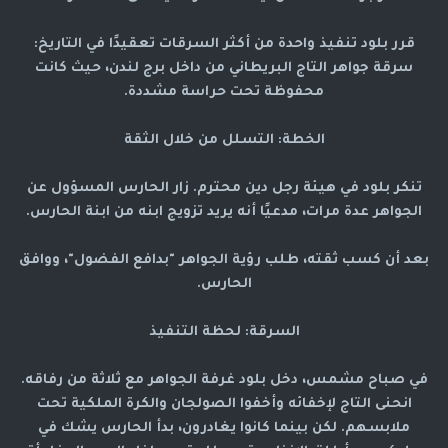
قرر بلود تنفيذ واحدة من أكثر السرقات تعقيدًا في التاريخ:
سرقة جواهر التاج البريطاني من داخل برج لندن، حيث كانت
محفوظة تحت حراسة مشددة.
الخطة: التسلل من خلال الثقة
تنكر بلود في هيئة رجل دين محترم. زار الحارس المسؤول عن
الجواهر عدة مرات، مدعيًا أنه يريد تزويج ابنه من ابنة الحارس.
بعد أن كسب ثقته، طلب رؤية الجواهر "بدافع الفضول"، ووافق
الحارس.
السرقة: لحظة التنفيذ
في صباح مشمس، دخل بلود غرفة الجواهر مع ثلاثة من رفاقه.
انحنى التاج لإخفائه وأخفوا الصولجان والكرة الملكية تحت
ملابسهم. لكن بينما كانوا يغادرون، بدأ الحارس يشك في