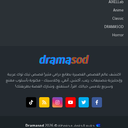
AIXELLab
Anime
Classic
DRAMASOD
Horror
اكتشف عالم القصص القصيرة بطابع درامي مثير! قصص تيك توك عربية
وإنجليزية بتصنيفات: رعب، أكشن، أنمي، وكلاسيك – مكتوبة بأسلوب ممتع
وسريع يلامس خيالك. اقرأ، استمتع، وشارك القصة بطريقتك!
جميع الحقوق محفوظة ©️ 2026
Dramasod