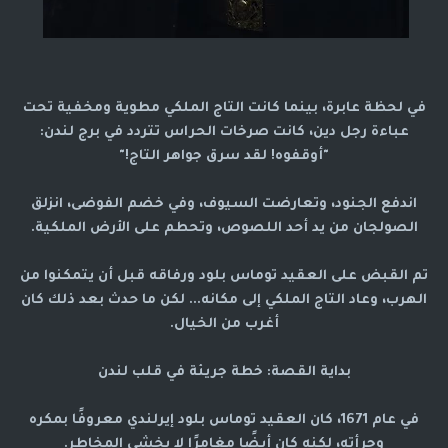
في لحظة عابرة، بينما كانت التاج الملكي مطوية ومخفية تحت
عباءة رجل دين، كانت صرخات الحراس تتردد في برج لندن:
"أوقفوه! لقد سرق جواهر التاج!"
اندفع الجنود، وتعارضت السيوف، وفي خضم الفوضى، انزلق
الصولجان من يد أحد اللصوص، وتحطم على الأرض الملكية.
تم القبض على العقيد توماس بلود ورفاقه قبل أن يتمكنوا من
الهرب، وعاد التاج الملكي إلى مكانه... لكن ما حدث بعد ذلك كان
أغرب من الخيال.
بداية القصة: خطة جريئة في قلب لندن
في عام 1671، كان العقيد توماس بلود إيرلندي معروفًا بمكره
وجرأته، لكنه كان أيضًا مغامرًا لا يخشى المخاطر.