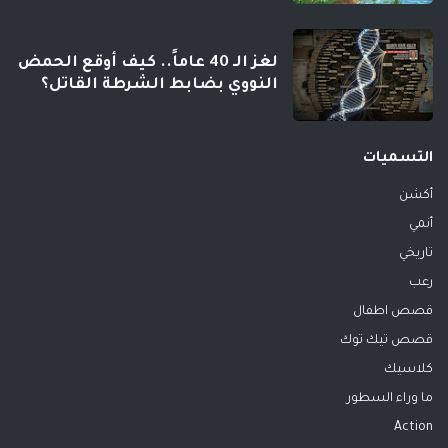
لغز الـ 40 عاماً.. كيف أوقع الحمض
النووي بضابط الشرطة القاتل؟
التسميات
أكشن
أنمي
تاريخي
رعب
قصص اطفال
قصص تيك توك
كلاسيك
ما وراء السطور
Action