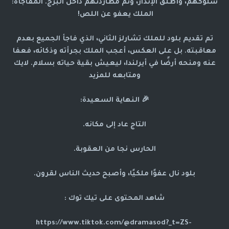
سلوكهم، وأطلق الإنذار، وتم مطاردتهم داخل البرج. المفاجأة:
الملك يعفو عن اللص!
تم تقديم بلود للملك تشارلز الثاني، الذي فاجأ الجميع بعدم
معاقبته. بل على العكس، أعجب الملك بجرأته وذكائه، فعفا
عنه ومنحه أرضًا في أيرلندا، ليعيش بقية حياته بسلام. لايك
ومتابعه للمزيد
🎉 النهاية السعيدة:
التاج عاد إلى مكانه.
الحارس نجا من العقوبة.
بلود نال عفوًا ملكيًا، وأصبح حديث الناس لقرون.
شاهد المحتوى على تيك توك :
https://www.tiktok.com/@dramasod?_t=ZS-