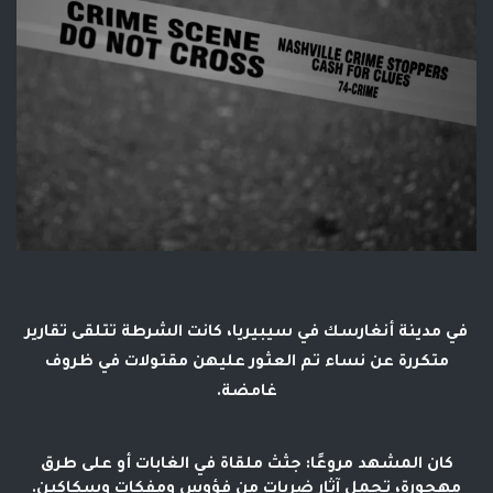
في مدينة أنغارسك في سيبيريا، كانت الشرطة تتلقى تقارير
متكررة عن نساء تم العثور عليهن مقتولات في ظروف
غامضة.
كان المشهد مروعًا: جثث ملقاة في الغابات أو على طرق
مهجورة، تحمل آثار ضربات من فؤوس ومفكات وسكاكين.