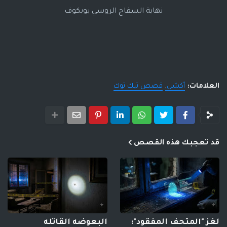
نهاية السفاح الروسي بوبكوف
العلامات:
أكشن
قصص تيك توك
قد تعجبك هذه القصص
لغز "المتحف المفقود":
البعوضه القاتله