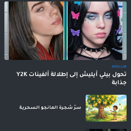
AIXELLAB
تحول بيلي أيليش إلى إطلالة ألفينات Y2K
جذابة
سرّ شجرة المانجو السحرية