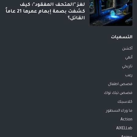
لغز "المتحف المفقود": كيف
كشفت بصمة إبهام عمرها 21 عاماً
القاتل؟
التسميات
أكشن
أنمي
تاريخي
رعب
قصص اطفال
قصص تيك توك
كلاسيك
ما وراء السطور
Action
AIXELLab