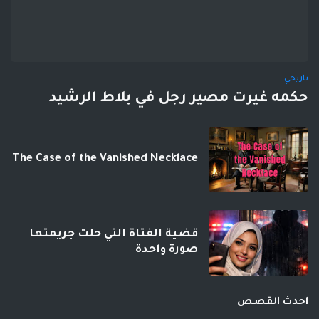
تاريخي
حكمه غيرت مصير رجل في بلاط الرشيد
The Case of the Vanished Necklace
قضية الفتاة التي حلت جريمتها
صورة واحدة
احدث القصص