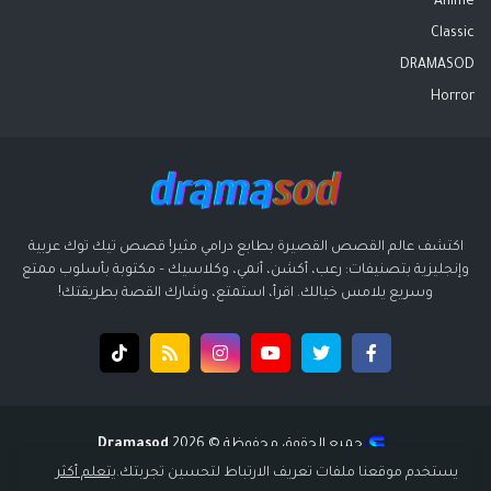
Anime
Classic
DRAMASOD
Horror
اكتشف عالم القصص القصيرة بطابع درامي مثير! قصص تيك توك عربية
وإنجليزية بتصنيفات: رعب، أكشن، أنمي، وكلاسيك – مكتوبة بأسلوب ممتع
وسريع يلامس خيالك. اقرأ، استمتع، وشارك القصة بطريقتك!
جميع الحقوق محفوظة ©️ 2026
Dramasod
قالب بواسطة
قالب سوبر ميجا - supermega
| تصميم
انتشار ديجيتال
يستخدم موقعنا ملفات تعريف الارتباط لتحسين تجربتك.
يتعلم أكثر