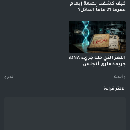
كيف كشفت بصمة إبهام
عمرها 21 عاماً القاتل؟
اللغز الذي حله جزيء DNA:
جريمة ماري أنجلس
أحدث
أقدم
الاكثر قراءة