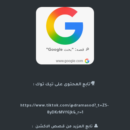
🎥تابع المحتوى على تيك توك :
https://www.tiktok.com/@dramasod?_t=ZS-
8yDKrMVf6Jk&_r=1
👤 تابع المزيد من قصص الاكشن :