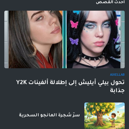
احدث القصص
AIXELLAB
تحول بيلي أيليش إلى إطلالة ألفينات Y2K
جذابة
سرّ شجرة المانجو السحرية