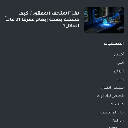
لغز "المتحف المفقود": كيف
كشفت بصمة إبهام عمرها 21 عاماً
القاتل؟
التسميات
أكشن
أنمي
تاريخي
رعب
قصص اطفال
قصص تيك توك
كلاسيك
ما وراء السطور
Action