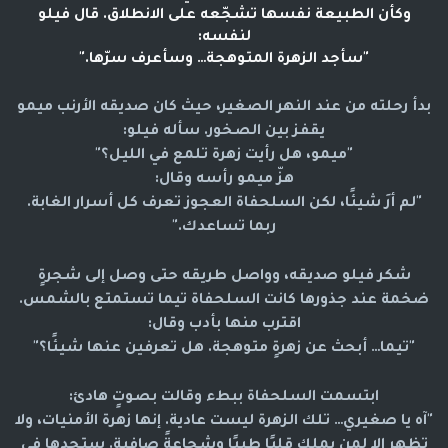
وكأن الطبيعة نفسها تشجّعه على الانطلاق. قال فيلو
لنفسه:
"سأجد الزهرة المتوهجة… وسأعرف سرّها."
بدأ رحلته من عند النهر الصغير، حيث كان صديقه الأرنب
ميمو
يقفز بين الصخور. سأله فيلو:
"ميمو، هل رأيت زهرة تلمع في الليل؟"
هزّ ميمو رأسه وقال:
"لم أرَ شيئًا، لكن السلحفاة العجوز تعرف كل أسرار الغابة.
ربما تساعدك."
شكر فيلو صديقه، وواصل طريقه حتى وصل إلى شجرةٍ
ضخمة عند جذورها كانت السلحفاة
تيما
تستمتع بالشمس.
اقترب منها بأدب وقال:
"تيما… أبحث عن زهرةٍ متوهجة. هل تعرفين عنها شيئًا؟"
ابتسمت السلحفاة ببطء وقالت بصوتٍ هادئ:
"آه يا صغيري… تلك الزهرة ليست عادية. إنها زهرة الأمنيات، ولا
تظهر إلا لمن يملك قلبًا طيبًا وشجاعةً صافية. ستجدها في