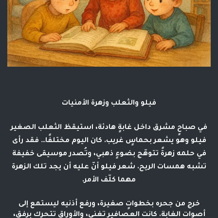
فيلو والثعلب وزهرة الأمنيات
في صباحٍ مشرق داخل غابةٍ هادئة، استيقظ الثعلب الصغير
فيلو وهو يشعر بحماسٍ غريب. كان اليوم مختلفًا… فقد رأى
في حلمه زهرةً تتوهّج بضوءٍ ذهبي، وتُصدر موسيقى خفيفة
تشبه همسات الريح. شعر فيلو أنّ عليه أن يجد تلك الزهرة
مهما كلّف الأمر.
خرج من جحره بخطواتٍ صغيرة، ورفع أذنيه ليستمع إلى
أصوات الغابة. كانت العصافير تغني، والأوراق تتحرك برفق،