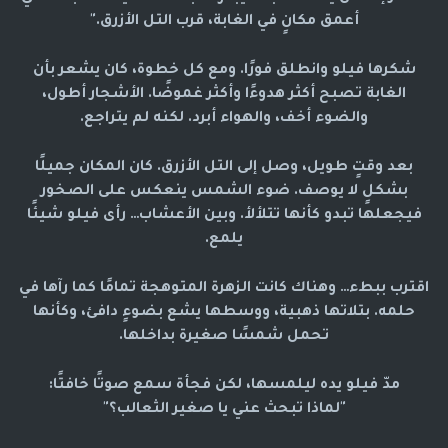
أعمق مكانٍ في الغابة، قرب التل الأزرق."
شكرها فيلو وانطلق فورًا. ومع كل خطوة، كان يشعر بأن
الغابة تصبح أكثر هدوءًا وأكثر غموضًا. الأشجار أطول،
والضوء أخف، والهواء أبرد. لكنه لم يتراجع.
بعد وقتٍ طويل، وصل إلى التل الأزرق. كان المكان جميلًا
بشكلٍ لا يوصف. ضوء الشمس ينعكس على الصخور
فيجعلها تبدو كأنها تتلألأ. وبين الأعشاب… رأى فيلو شيئًا
يلمع.
اقترب ببطء… وهناك كانت الزهرة المتوهجة تمامًا كما رآها في
حلمه. بتلاتها ذهبية، ووسطها يشع بضوءٍ دافئ، وكأنها
تحمل شمسًا صغيرة بداخلها.
مدّ فيلو يده ليلمسها، لكن فجأة سمع صوتًا خافتًا:
"لماذا تبحث عني يا صغير الثعالب؟"