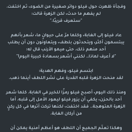
وفجأة ظهرت حول فيلو دوائر صغيرة من الضوء، ثم اختفت.
لم يفهم ما حدث، لكن الزهرة قالت:
"ستعرف قريبًا."
عاد فيلو إلى الغابة، وكلما مرّ على حيوانٍ ما، شعر بأنهم
يبتسمون أكثر، ويتحدثون بلطف، ويتعاونون دون أن يطلب
أحد منهم ذلك. حتى ميمو الأرنب قال له:
"لا أعرف لماذا… لكنني أشعر بسعادة كبيرة اليوم!"
ابتسم فيلو، وفهم الهدية:
لقد منحت الزهرة قلبه القدرة على نشر اللطف أينما ذهب.
ومنذ ذلك اليوم، أصبح فيلو رمزًا للخير في الغابة. كلما شعر
أحد بالحزن، يكفي أن يزور فيلو ليعود الأمل إلى قلبه. أما
الزهرة المتوهجة… فقد اختفت، لكنها تركت أثرها في كل ركنٍ
من أركان الغابة.
وهكذا تعلّم الجميع أن اللطف هو أعظم أمنية يمكن أن