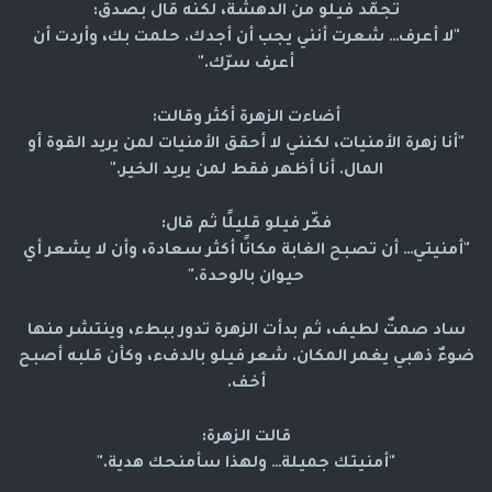
تجمّد فيلو من الدهشة، لكنه قال بصدق:
"لا أعرف… شعرت أنني يجب أن أجدك. حلمت بك، وأردت أن
أعرف سرّك."
أضاءت الزهرة أكثر وقالت:
"أنا زهرة الأمنيات، لكنني لا أحقق الأمنيات لمن يريد القوة أو
المال. أنا أظهر فقط لمن يريد الخير."
فكّر فيلو قليلًا ثم قال:
"أمنيتي… أن تصبح الغابة مكانًا أكثر سعادة، وأن لا يشعر أي
حيوان بالوحدة."
ساد صمتٌ لطيف، ثم بدأت الزهرة تدور ببطء، وينتشر منها
ضوءٌ ذهبي يغمر المكان. شعر فيلو بالدفء، وكأن قلبه أصبح
أخف.
قالت الزهرة:
"أمنيتك جميلة… ولهذا سأمنحك هدية."