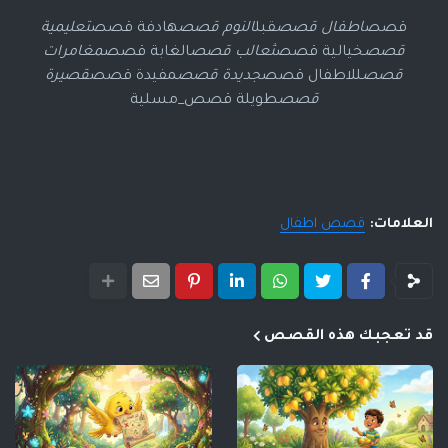
قصص
اطفال قصص
قبل
النوم قصص
هادفة قصص
تعليمية
قصص
خيالية قصص
ثعالب قصص
الغابة قصص
مغامرات
قصص
للاطفال قصص
جديدة قصص
مفيدة قصص
قصيرة
قصص
طويلة قصص_مسلية
العلامات:
قصص اطفال
قد تعجبك هذه القصص