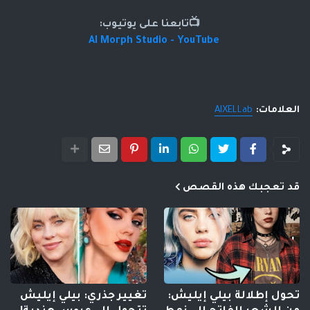
📺تابعنا على يوتيوب:
AI Morph Studio - YouTube
العلامات:
AIXELLab
قد تعجبك هذه القصص
تحول إطلالة بيلي إيليش:
تغيير جذري: بيلي إيليش