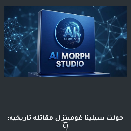
حولت سيلينا غومينز ل مقاتله تاريخيه:
👇