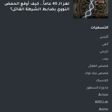
لغز الـ 40 عاماً.. كيف أوقع الحمض
النووي بضابط الشرطة القاتل؟
التسميات
أكشن
أنمي
تاريخي
رعب
قصص اطفال
قصص تيك توك
كلاسيك
ما وراء السطور
Action
AIXELLab
Anime