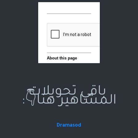
باقي تحويلات
المشاهير هنا👇:
Dramasod