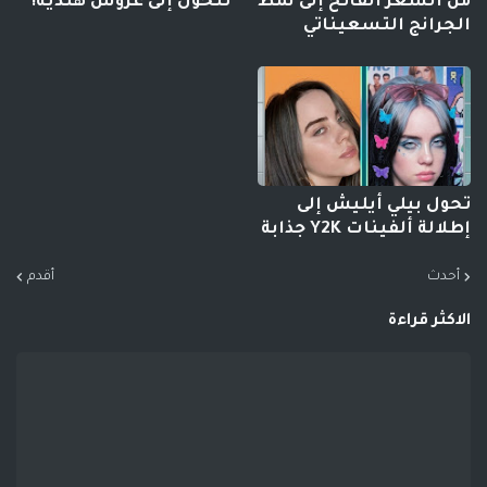
من الشعر الفاتح إلى نمط
تتحول إلى عروس هندية!
الجرانج التسعيناتي
تحول بيلي أيليش إلى
إطلالة ألفينات Y2K جذابة
أحدث
أقدم
الاكثر قراءة