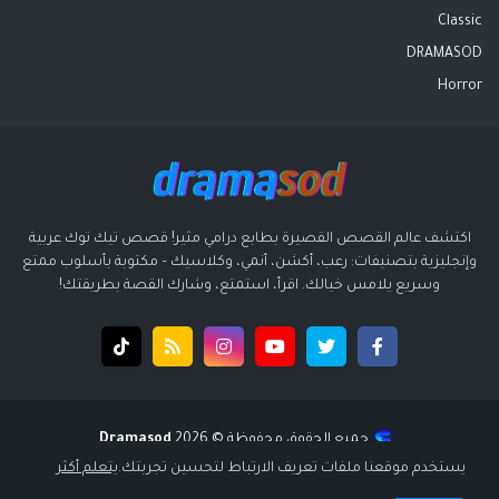
Classic
DRAMASOD
Horror
اكتشف عالم القصص القصيرة بطابع درامي مثير! قصص تيك توك عربية
وإنجليزية بتصنيفات: رعب، أكشن، أنمي، وكلاسيك – مكتوبة بأسلوب ممتع
وسريع يلامس خيالك. اقرأ، استمتع، وشارك القصة بطريقتك!
جميع الحقوق محفوظة ©️ 2026
Dramasod
قالب بواسطة
قالب سوبر ميجا - supermega
| تصميم
انتشار ديجيتال
يستخدم موقعنا ملفات تعريف الارتباط لتحسين تجربتك.
يتعلم أكثر
الرئيسية
سياسة الخصوصية
إتفاقية الاستخدام
من نحن