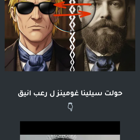
حولت سيلينا غومينز ل رعب انيق
👇