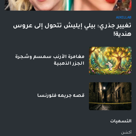
AIXELLAB
تغيير جذري: بيلي إيليش تتحول إلى عروس
هندية!
مغامرة الأرنب سمسم وشجرة
الجزر الذهبية
قصه جريمه فلورنسا
التسميات
أكشن