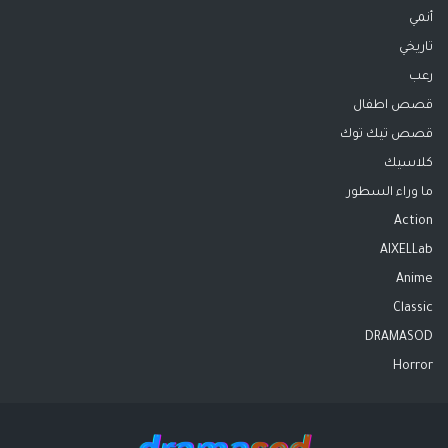
أنمي
تاريخي
رعب
قصص اطفال
قصص تيك توك
كلاسيك
ما وراء السطور
Action
AIXELLab
Anime
Classic
DRAMASOD
Horror