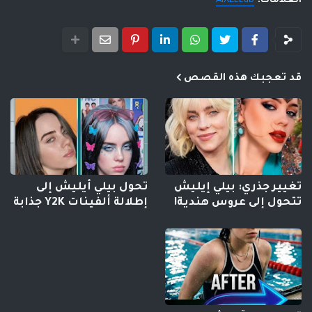
العلامات:
AIXELLab
قد تعجبك هذه القصص
تغيير جذري: بيلي إيليش
تحول بيلي أيليش إلى
تتحول إلى عروس هندية!
إطلالة ألفينات Y2K جذابة