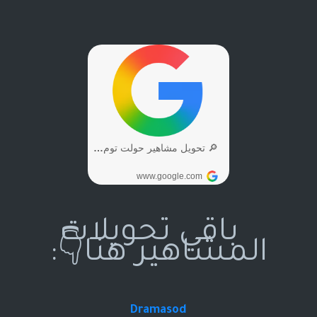
باقي تحويلات
المشاهير هنا👇:
Dramasod