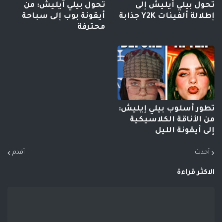
تحول بيلي أيليش إلى
تحول بيلي آيليش: من
إطلالة ألفينات Y2K جذابة
أيقونة بوب إلى سباحة
محترفة
تطور أسلوب بيلي إيليش:
من الأناقة الكلاسيكية
إلى أيقونة الليل
أحدث
أقدم
الاكثر قراءة