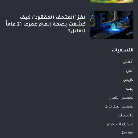
لغز "المتحف المفقود": كيف
كشفت بصمة إبهام عمرها 21 عاماً
القاتل؟
التسميات
أكشن
أنمي
تاريخي
رعب
قصص اطفال
قصص تيك توك
كلاسيك
ما وراء السطور
Action