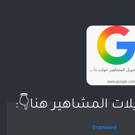
لات المشاهير هنا👇:
Dramasod