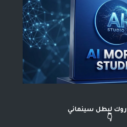
روك لبطل سينمائي
👇