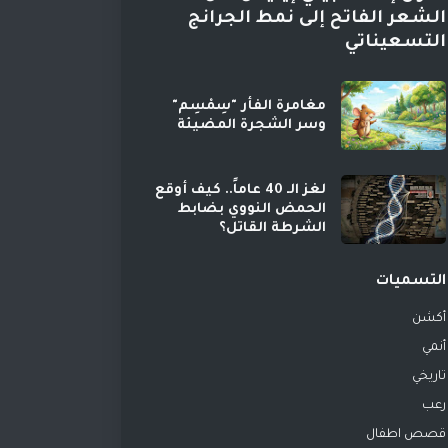
الشعر الفاتح إلى نمط الجرانج
التسعيناتي
مغامرة الفأر "سِمْسِم"
وسر الشجرة المضيئة
لغز الـ 40 عاماً.. كيف أوقع
الحمض النووي بضابط
الشرطة القاتل؟
التسميات
أكشن
أنمي
تاريخي
رعب
قصص اطفال