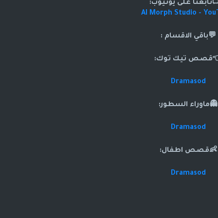
تابعنا على يوتيوب:
AI Morph Studio - Yo
💬باقي الاقسام :
قصص تيك توك:
Dramasod
👻ماوراء السطور:
Dramasod
👶قصص اطفال:
Dramasod