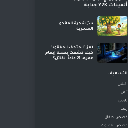
ألفينات Y2K جذابة
سرّ شجرة المانجو
السحرية
لغز "المتحف المفقود":
كيف كشفت بصمة إبهام
عمرها 21 عاماً القاتل؟
التسميات
أكشن
أنمي
تاريخي
رعب
قصص اطفال
قصص تيك توك