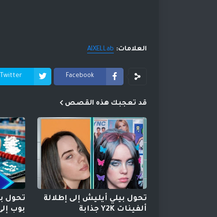
العلامات:
AIXELLab
Twitter
Facebook
قد تعجبك هذه القصص
تحول بيلي أيليش إلى إطلالة
تحول بي
ألفينات Y2K جذابة
بوب إل