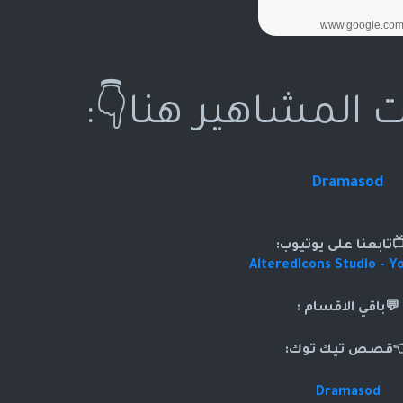
ت المشاهير هنا👇:
Dramasod
تابعنا على يوتيوب:
AlteredIcons Studio - Y
💬باقي الاقسام :
قصص تيك توك:
Dramasod