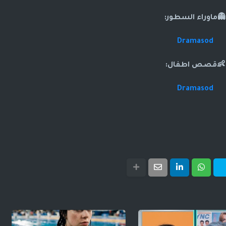
👻ماوراء السطور:
Dramasod
👶قصص اطفال:
Dramasod