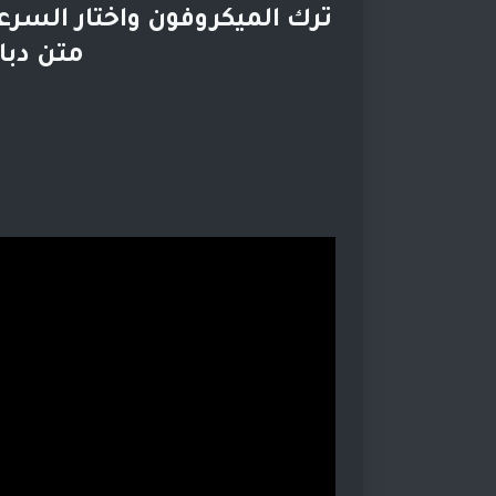
ترك الميكروفون واختار السرع
متن دبا