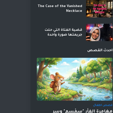
The Case of the Vanished
Necklace
قضية الفتاة التي حلت
جريمتها صورة واحدة
احدث القصص
قصص اطفال
مغامرة الفأر "سِمْسِم" وسر