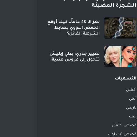
الشجرة المضيئة
لغز الـ 40 عاماً.. كيف أوقع
الحمض النووي بضابط
الشرطة القاتل؟
تغيير جذري: بيلي إيليش
تتحول إلى عروس هندية!
التسميات
أكشن
أنمي
تاريخي
رعب
قصص اطفال
قصص تيك توك