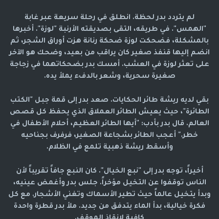
لم يتردد بدر لحظة. انطلق في رحلة سريعة عبر غابة
"الهمس". في طريقه، التقى بصديقته الأرنبة "لوزة". أخبرها
بالمشكلة، فضحكت لوزة ضحكة رنانة هزت أوراق الشجر، ثم
انضم إليها قنفذ صغير كان يراقب من بعيد، وضحك هو الآخر
على تعثر لوزة في العشب. أمسك بدر بضحكاتهما في زجاجة
صغيرة سحرية، وشعر بالدفء يملأ يده.
بقي لديه ريشة طائر الحكايات. صعد بدر إلى قمة جبل "الكتب
الطائرة"، حيث يعيش الطائر العملاق الذي يحفظ كل قصص
العالم. قال بدر بأدب: "أيها الطائر العظيم، أحلام الأطفال في
خطر." أعجب الطائر بشجاعة الصغير، فرفرف بجناحيه
وأسقط ريشة ذهبية تلمع في الظلام.
أخيراً، توجه بدر إلى "نبع الخيال". كان النبع جافاً تقريباً لأن
الناس توقفوا عن التخيل مؤخراً. جلس بدر وأغمض عينيه،
وبدأ يتخيل عالماً حيث تطير الأسماك وتغني الأشجار. مع كل
فكرة خيالية، بدأ الماء يتدفق من جديد. ملأ بدر قطرة واحدة
كافية لإنقاذ الموقف.