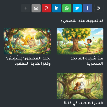
قد تعجبك هذه القصص
سرّ شجرة المانجو
رحلة العصفور "مِشْمِش"
السحرية
وكنز الغابة المفقود
السر العجيب في غابة