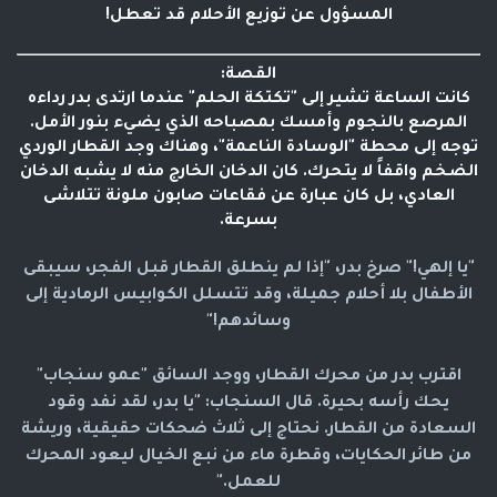
المسؤول عن توزيع الأحلام قد تعطل!
القصة:
كانت الساعة تشير إلى "تكتكة الحلم" عندما ارتدى بدر رداءه
المرصع بالنجوم وأمسك بمصباحه الذي يضيء بنور الأمل.
توجه إلى محطة "الوسادة الناعمة"، وهناك وجد القطار الوردي
الضخم واقفاً لا يتحرك. كان الدخان الخارج منه لا يشبه الدخان
العادي، بل كان عبارة عن فقاعات صابون ملونة تتلاشى
بسرعة.
"يا إلهي!" صرخ بدر، "إذا لم ينطلق القطار قبل الفجر، سيبقى
الأطفال بلا أحلام جميلة، وقد تتسلل الكوابيس الرمادية إلى
وسائدهم!"
اقترب بدر من محرك القطار، ووجد السائق "عمو سنجاب"
يحك رأسه بحيرة. قال السنجاب: "يا بدر، لقد نفد وقود
السعادة من القطار. نحتاج إلى ثلاث ضحكات حقيقية، وريشة
من طائر الحكايات، وقطرة ماء من نبع الخيال ليعود المحرك
للعمل."