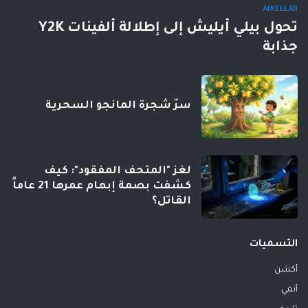
AIXELLAB
تحول بيلي أيليش إلى إطلالة ألفينات Y2K
جذابة
سرّ شجرة المانجو السحرية
لغز "المتحف المفقود": كيف
كشفت بصمة إبهام عمرها 21 عاماً
القاتل؟
التسميات
أكشن
أنمي