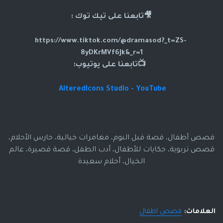
🎥تابعنا على تيك توك :
https://www.tiktok.com/@dramasod?_t=ZS-
8yDKrMVf6Jk&_r=1
📺تابعنا على يوتيوب:
AlteredIcons Studio - YouTube
قصص أطفال، قصة قبل النوم، مغامرات خيالية، حارس الأحلام،
قصص تربوية، حكايات للأطفال، أدب الطفل، قصة قصيرة، عالم
الخيال، أحلام سعيدة
العلامات:
قصص اطفال