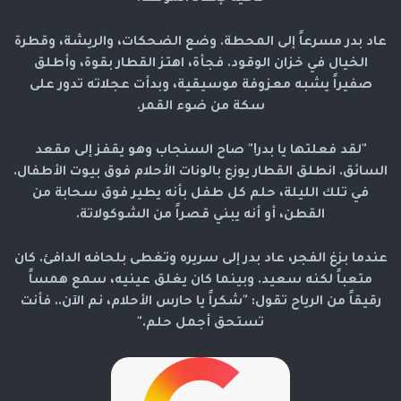
عاد بدر مسرعاً إلى المحطة. وضع الضحكات، والريشة، وقطرة
الخيال في خزان الوقود. فجأة، اهتز القطار بقوة، وأطلق
صفيراً يشبه معزوفة موسيقية، وبدأت عجلاته تدور على
سكة من ضوء القمر.
"لقد فعلتها يا بدر!" صاح السنجاب وهو يقفز إلى مقعد
السائق. انطلق القطار يوزع بالونات الأحلام فوق بيوت الأطفال.
في تلك الليلة، حلم كل طفل بأنه يطير فوق سحابة من
القطن، أو أنه يبني قصراً من الشوكولاتة.
عندما بزغ الفجر، عاد بدر إلى سريره وتغطى بلحافه الدافئ. كان
متعباً لكنه سعيد. وبينما كان يغلق عينيه، سمع همساً
رقيقاً من الرياح تقول: "شكراً يا حارس الأحلام، نم الآن.. فأنت
تستحق أجمل حلم."