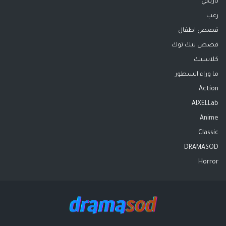
تاريخي
رعب
قصص اطفال
قصص تيك توك
كلاسيك
ما وراء السطور
Action
AIXELLab
Anime
Classic
DRAMASOD
Horror