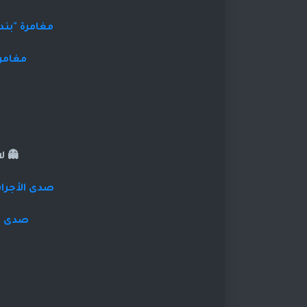
مغامرة "بند
مغامرة
👻 ل
صدى الأجراس
صدى ال