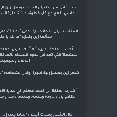
بعد دقائق من الطيران الساحر، وصل زين إلى
ماسي يلمع مع كل خطوة، والأشجار كانت ع
استقبلت زين نجمة كبيرة تدعى "لمعة"، وهي م
سألها زين بقلق: "ما بكِ يا مل
أجابت الملكة بحزن: "أهلاً بك يا زين. مم
المشعة' التي تمد كل نجوم السماء بالطاقة 
الأرض، وسيعيش 
شعر زين بمسؤولية كبيرة، وقال بشجاعة: "لا
أشارت الملكة إلى كهف مظلم في نهاية الأفق
الظلام يزداد برودة وعتمة. وعندما دخلا، و
قال الشبح بصوت أجش: "لماذا جئت إلى هنا