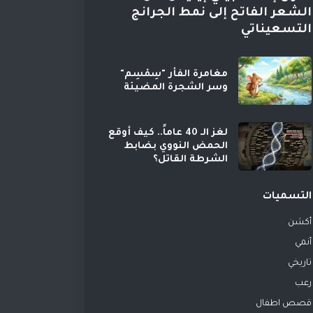
الشعر الفاتح إلى نمط الجرانج
التسعيناتي
مغامرة الفأر "سِمْسِم"
وسر الشجرة المضيئة
لغز الـ 40 عاماً.. كيف أوقع
الحمض النووي بضابط
الشرطة القاتل؟
التسميات
أكشن
أنمي
تاريخي
رعب
قصص اطفال