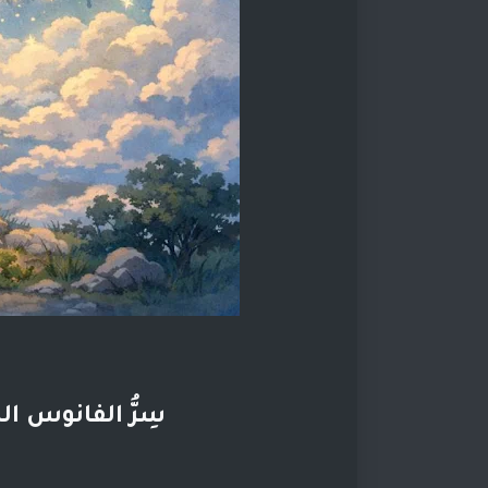
سِرُّ الفانوس ال