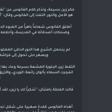
فكر زين بسرعة، وتذكر كلام الفانوس عن "نقا
هو الأمل والنور. التفت إلى الفانوس وقال:
أطلق الفانوس شعاعاً باهراً من الضوء الد
وضحكات أصدقائه في المدرسة، وأحلامه ال
لم يتحمل الشبح هذا النور الدافئ المملوء 
ويصغر حتى تحول إلى فراشة ر
التقط زين البلورة المشعة بسرعة وعاد بها إ
انفجرت السماء بألوان رائعة: الوردي، والأز
ت
قالت الملكة بامتنان: "شكراً لك يا زين، لقد
أهداه الفانوس قلادة صغيرة على شكل نجمة 