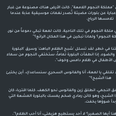
 "مملكة النجوم اللامعة". كانت الأرض هناك مصنوعة من غبار
بارة عن بلورات مضيئة تُصدر نغمات موسيقية عذبة عندما
تلامسها الرياح.
لكة النجوم في تلك الناحية. كانت لمعة تبكي دموعاً من نور.
كة النجوم؟ ولماذا تبكين في هذا المكان الرائع؟"
لكتنا في خطر. لقد تسلل 'شبح الظلام الباهت' وسرق 'البلورة
والضوء. إذا انطفأت البلورة تماماً، ستختفي النجوم من سماء
الأطفال في ظلام دامس وخوف".
 تقلقي يا لمعة، أنا والفانوس السحري سنساعدكِ. أين يختبئ
هذا الشبح؟"
 النجمي. انطلق زين والفانوس نحو الكهف. كلما اقتربا، كان
جدا الشبح، وهو كائن رمادي ضخم يمسك بالبلورة المشعة التي
بدأ ضوؤها يخفت.
 أيها الصغير؟ لا أحد يستطيع هزيمتي، أنا أحب الظلام!".