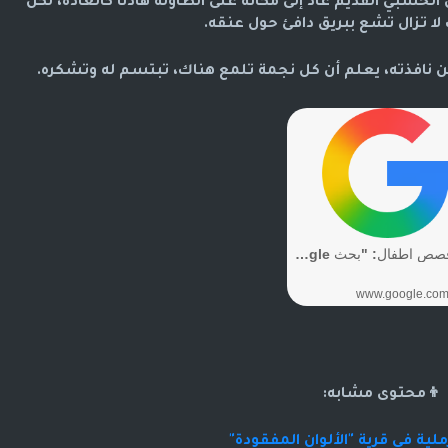
خشبي القديم عاد إلى مكانه على الطاولة هادئاً كالعادة، لكن
 لا تزال تشع ببريق دافئ حول عنقه.
من نافذته، يعلم أن كل نجمة تلمع هناك، تبتسم له وتشكره.
👦محتوى مشابه:
لية في قرية "الألوان المفقودة"