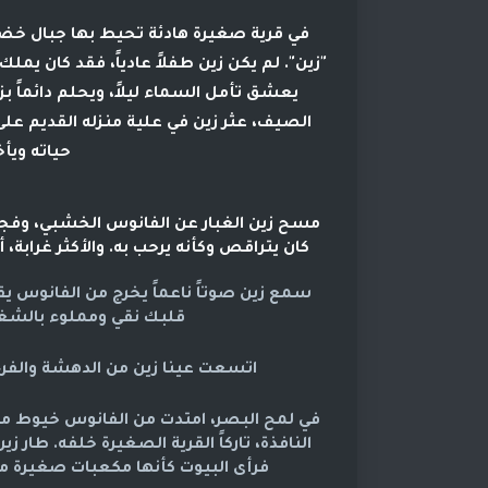
في قرية صغيرة هادئة تحيط بها جبال خض
"زين". لم يكن زين طفلاً عادياً، فقد كان يمل
يعشق تأمل السماء ليلاً، ويحلم دائماً ب
الصيف، عثر زين في علية منزله القديم ع
حياته ويأخ
مسح زين الغبار عن الفانوس الخشبي، وفجأة، ا
كان يتراقص وكأنه يرحب به. والأكثر غرابة، 
سمع زين صوتاً ناعماً يخرج من الفانوس يقول:
قلبك نقي ومملوء بالشغف
اتسعت عينا زين من الدهشة والفرح،
في لمح البصر، امتدت من الفانوس خيوط من 
النافذة، تاركاً القرية الصغيرة خلفه. طار 
فرأى البيوت كأنها مكعبات صغيرة ملون