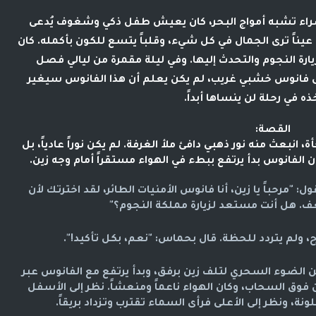
راء تشبه أمواج البحر، كان يعيش طفل ذكي وشغوف يُدعى
ك عيناً ترى الجمال في كل شيء، وقلباً يتسع للكون بأكمله. كان
زيارة النجوم والتحدث إليها. وفي ليلة مقمرة من ليالي فصل
لى فانوس خشبي غريب، لم يكن يعلم أن هذا الفانوس سيغير
ذه في رحلة لن ينساها أبداً.
القصة:
نبعث منه نور ذهبي دافئ ملأ الغرفة. لم يكن نوراً عادياً، بل
أن الفانوس بدأ يرتفع ببطء في الهواء مستقراً أمام وجه زين.
 "مرحباً يا زين، أنا فانوس الأمنيات الطائر، لقد اخترتك لأن
. هل أنت مستعد لزيارة مملكة النجوم؟"
 ولم يتردد للحظة. قال بحماس: "نعم، بكل تأكيد!".
الضوء السحري لتلف زين برفق، وبدأ يرتفع مع الفانوس عبر
زين فوق السحاب، وكان الهواء ناعماً ومنعشاً. نظر إلى الأسفل
ة، ونظر إلى الأعلى فرأى السماء تقترب وتزداد بريقاً.