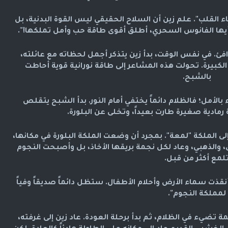
ء القلب". علم زين أن السلاح الحقيقي ليس القوة البدنية، بل
 "أيها الفانوس السحري، أطلق أقوى طاقة حب وأمل تملكها!".
افئ. في نفس الوقت، بدأ زين يتذكر أجمل لحظاته مع عائلته،
كبيرة. تحولت هذه المشاعر إلى طاقة نورانية قوية أحاطت
بالشبح.
بالأمل؛ فالظلام دائماً يختفي أمام النور. بدأ الشبح يتقلص
مادية صغيرة طارت بعيداً، وتخلى عن البلورة.
لى الملكة "لمعة". بمجرد أن وضعت الملكة البلورة في مكانها،
رق، والذهبي، وعاد لكل نجمة بريقها الأخاذ، بل وأصبحت النجوم
لمع أكثر من قبل.
 أنقذت سماء الأرض وأحلام الأطفال. ستظل دائماً صديقاً وفياً
لمملكة النجوم".
تضيء في الظلام، ثم بدأ برحلة العودة. عاد زين إلى غرفته،