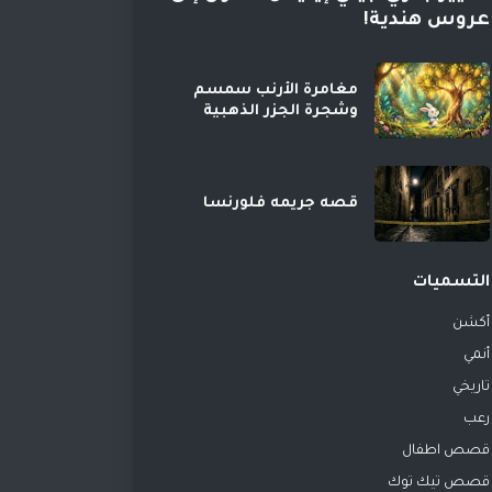
عروس هندية!
مغامرة الأرنب سمسم
وشجرة الجزر الذهبية
قصه جريمه فلورنسا
التسميات
أكشن
أنمي
تاريخي
رعب
قصص اطفال
قصص تيك توك