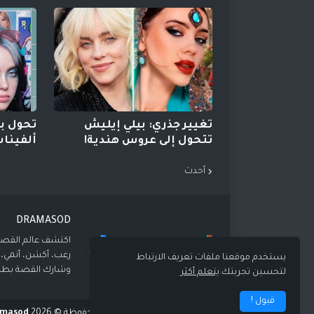
تغيير جذري: بيلي إيليش
تحول بي
تتحول إلى عروس هندية!
ألفينات Y2K جذ
أحدث
DRAMASOD
اكتشف عالم القصص
رعب، أكشن، أنمي،
يستخدم موقعنا ملفات تعريف الارتباط
وشارك القصة بطر
لتحسين تجربتك.
يتعلم أكثر
قبول !
جميع الحقوق محفوظة ©️ 2026
amasod