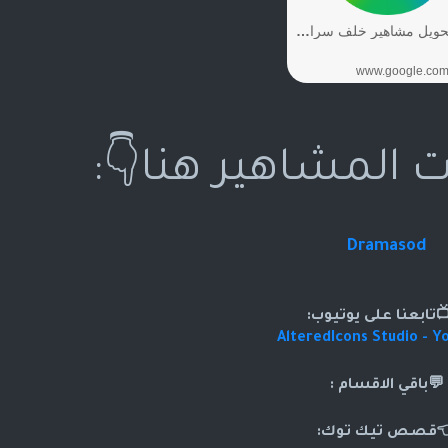
ت المشاهير هنا👇:
Dramasod
تابعنا على يوتيوب:
AlteredIcons Studio - Y
💬باقي الاقسام :
قصص تيك توك: