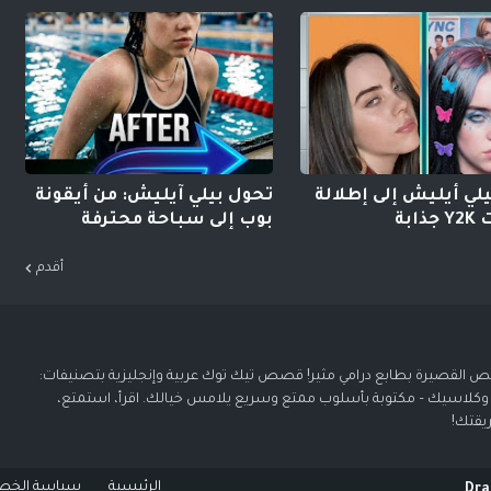
لي أيليش إلى إطلالة
تحول بيلي آيليش: من أيقونة
ابة
بوب إلى سباحة محترفة
أقدم
 القصيرة بطابع درامي مثير! قصص تيك توك عربية وإنجليزية بتصنيفات:
 وكلاسيك – مكتوبة بأسلوب ممتع وسريع يلامس خيالك. اقرأ، استمتع،
يقتك!
الرئيسية
سياسة الخص
Dr