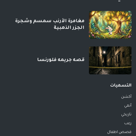
مغامرة الأرنب سمسم وشجرة
الجزر الذهبية
قصه جريمه فلورنسا
التسميات
أكشن
أنمي
تاريخي
رعب
قصص اطفال