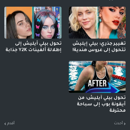
تغيير جذري: بيلي إيليش
تحول بيلي أيليش إلى
تتحول إلى عروس هندية!
إطلالة ألفينات Y2K جذابة
تحول بيلي آيليش: من
أيقونة بوب إلى سباحة
محترفة
أحدث
أقدم