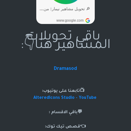
باقي تحويلات
المشاهير هنا👇:
Dramasod
📺تابعنا على يوتيوب:
AlteredIcons Studio - YouTube
💬باقي الاقسام :
👈قصص تيك توك: