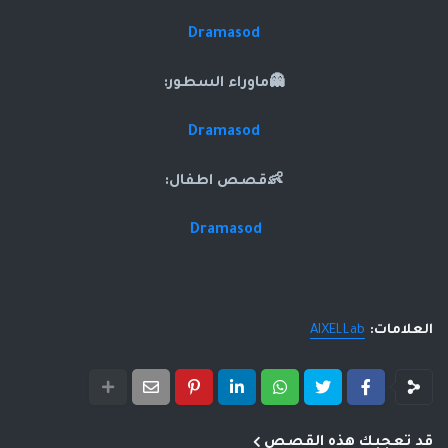
Dramasod
👻ماوراء السطور:
Dramasod
👶قصص اطفال:
Dramasod
العلامات:
AIXELLab
قد تعجبك هذه القصص