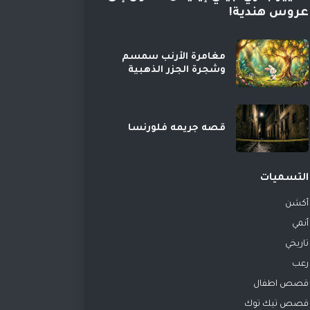
عروس هندية!
مغامرة الأرنب سمسم
وشجرة الجزر الذهبية
قصه جريمه فلورنسا
التسميات
أكشن
أنمي
تاريخي
رعب
قصص اطفال
قصص تيك توك