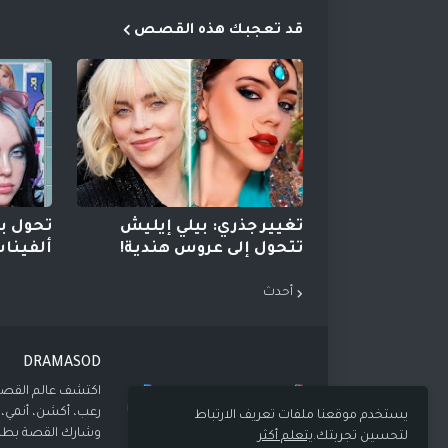
قد تعجبك هذه القصص
تغيير جذري: بيلي إيليش
تحول بي
تتحول إلى عروس هندية!
ألفينات Y2K جذ
أحدث
DRAMASOD
اكتشف عالم القصص
رعب، أكشن، أنمي،
يستخدم موقعنا ملفات تعريف الارتباط
وشارك القصة بطر
لتحسين تجربتك.
يتعلم أكثر