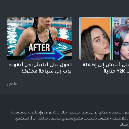
لي أيليش إلى إطلالة
تحول بيلي آيليش: من أيقونة
ابة
بوب إلى سباحة محترفة
أقدم
 القصيرة بطابع درامي مثير! قصص تيك توك عربية وإنجليزية بتصنيفات:
 وكلاسيك – مكتوبة بأسلوب ممتع وسريع يلامس خيالك. اقرأ، استمتع،
يقتك!