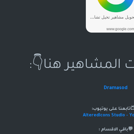
ت المشاهير هنا👇:
Dramasod
تابعنا على يوتيوب:
AlteredIcons Studio - Y
💬باقي الاقسام :