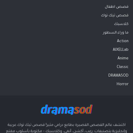
قصص اطفال
قصص تيك توك
كلاسيك
ما وراء السطور
Action
AIXELLab
Anime
Classic
DRAMASOD
Horror
اكتشف عالم القصص القصيرة بطابع درامي مثير! قصص تيك توك عربية
وإنجليزية بتصنيفات: رعب، أكشن، أنمي، وكلاسيك – مكتوبة بأسلوب ممتع