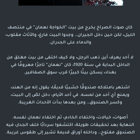
كان صوت الصراخ يخرج من بيت "الخواجة نعمان" في منتصف
الليل، لكن حين دخل الجيران… وجدوا البيت فارغ، والأثاث مقلوب،
والدماء على الجدران.
لا أحد يعرف أين ذهب الرجل، ولا كيف اختفى من بيت مغلق من
الداخل البداية في سنة 1920، كان "نعمان" تاجرًا معروفًا في
بغداد، يسكن بيتًا كبيرًا قرب سوق الصفافير.
اشتهر بامتلاكه صندوقًا خشبيًا قديمًا، يقول إنه من الهند،
ويمنع أي أحد من لمسه. في أحد الأيام، دخل لصّ إلى البيت،
وكسر الصندوق… ومن بعدها بدأت الأحداث الغريبة.
أصوات، خيالات، واختفاء الخادم، ثم اختفاء نعمان نفسه.
النهاية بعد تحقيقات طويلة، اكتشفوا سردابًا خلف الجدار، فيه
الصندوق مفتوح… وداخله أوراق قديمة تشير إلى طقوس غريبة.