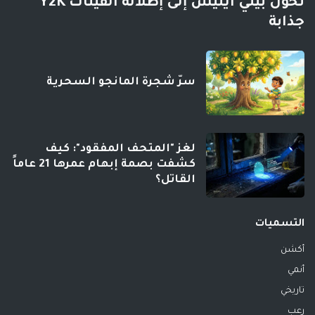
تحول بيلي أيليش إلى إطلالة ألفينات Y2K
جذابة
سرّ شجرة المانجو السحرية
لغز "المتحف المفقود": كيف
كشفت بصمة إبهام عمرها 21 عاماً
القاتل؟
التسميات
أكشن
أنمي
تاريخي
رعب