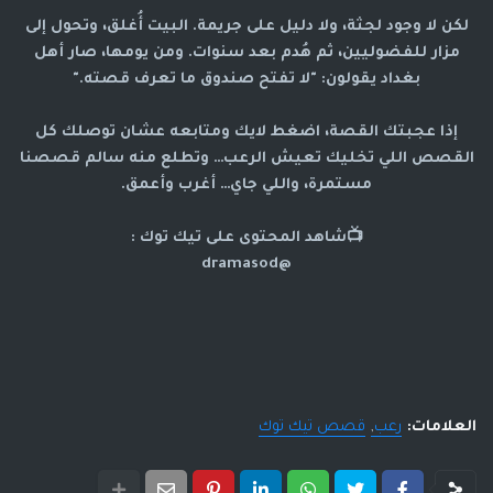
لكن لا وجود لجثة، ولا دليل على جريمة. البيت أُغلق، وتحول إلى
مزار للفضوليين، ثم هُدم بعد سنوات. ومن يومها، صار أهل
بغداد يقولون: "لا تفتح صندوق ما تعرف قصته."
إذا عجبتك القصة، اضغط لايك ومتابعه عشان توصلك كل
القصص اللي تخليك تعيش الرعب… وتطلع منه سالم قصصنا
مستمرة، واللي جاي… أغرب وأعمق.
📺شاهد المحتوى على تيك توك :
@dramasod
العلامات:
رعب
قصص تيك توك