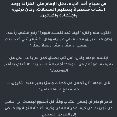
في صباح أحد الأيام، دخل الإمام علي الخزانة ووجد
الشاب مشغولاً بتنظيم السجلات، وكان تركيزه
واجتهاده واضحين.
اقترب منه وقال: "كيف تجد نفسك اليوم؟" رفع الشاب رأسه،
وكان هناك بريق مختلف في عينيه، وقال: "أشعر أنني أعيد بناء
نفسي، درهمًا درهمًا، وعملاً عملًا."
ابتسم الإمام وقال: "من تاب بصدق كمن لم يذنب. لكن هل
تعرف ما هو أهم من التوبة؟" أجاب الشاب بتردد: "لا أعلم، يا أمير
المؤمنين."
قال الإمام: "أن تجعل من خطأك جسرًا يعبر عليه الآخرون، لا
حفرة يقع فيها الناس."
فأمر الإمام أن يُعطى الشاب وقتًا كل أسبوع ليتحدث إلى الناس
عن تجربته، عن كيف غمرته الفقر، وكيف أعادته التوبة والإخلاص
إلى الطريق الصحيح.