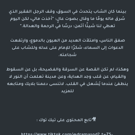
بينما كان الشاب يتحدث في السوق، وقف الرجل الفقير الذي
سُرق ماله يومًا ما وقال بصوت عالٍ: "أخذت مالي، لكن اليوم
تعطي لنا شيئًا أثمن: درسًا في الرحمة والعدالة."
صفق الناس، وامتلأت العديد من العيون بالدموع، وارتفعت
الدعوات إلى السماء، شكرًا للإمام على عدله وللشاب على
شجاعته.
وهكذا، لم تكن القصة عن السرقة والفضيحة، بل عن السقوط
والقيام، عن قلب وجد الهداية، وعن مدينة تعلمت أن النور لا
ينطفئ عندما يُشعل في القلب. لاتنسى دعمنا بلايك ومتابعه
للمزيد
🎥تابع المحتوى على تيك توك :
https://www.tiktok.com/@dramasod?_t=ZS-