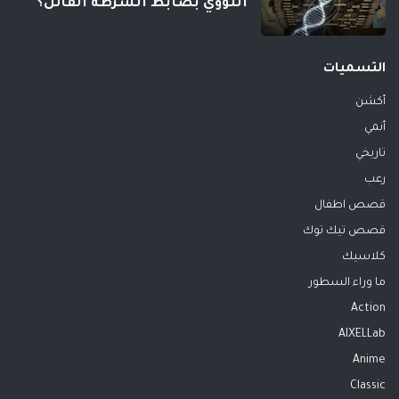
النووي بضابط الشرطة القاتل؟
التسميات
أكشن
أنمي
تاريخي
رعب
قصص اطفال
قصص تيك توك
كلاسيك
ما وراء السطور
Action
AIXELLab
Anime
Classic