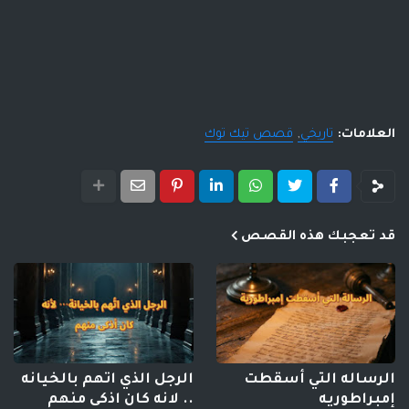
العلامات:
تاريخي
قصص تيك توك
قد تعجبك هذه القصص
الرساله التي أسقطت
الرجل الذي اتهم بالخيانه
إمبراطوريه
.. لانه كان اذكى منهم