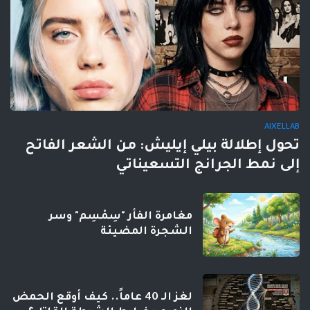
AIXELLAB
تحول إطلالة بيلي إيليش: من الشعر الفاتح
إلى نمط الجرانج التسعيناتي
مغامرة الفأر "سِمْسِم" وسر
الشجرة المضيئة
لغز الـ 40 عاماً.. كيف أوقع الحمض