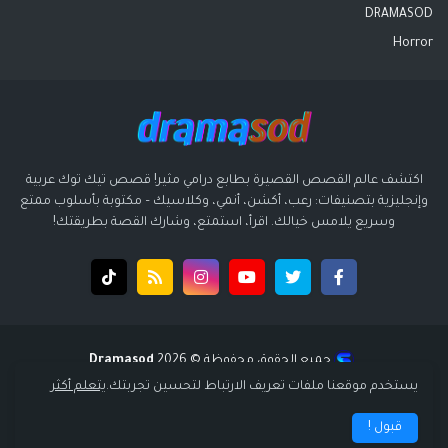
DRAMASOD
Horror
اكتشف عالم القصص القصيرة بطابع درامي مثير! قصص تيك توك عربية
وإنجليزية بتصنيفات: رعب، أكشن، أنمي، وكلاسيك – مكتوبة بأسلوب ممتع
وسريع يلامس خيالك. اقرأ، استمتع، وشارك القصة بطريقتك!
جميع الحقوق محفوظة ©️ 2026
Dramasod
قالب بواسطة
قالب سوبر ميجا - supermega
| تصميم
انتشار ديجيتال
يستخدم موقعنا ملفات تعريف الارتباط لتحسين تجربتك.
يتعلم أكثر
الرئيسية
سياسة الخصوصية
إتفاقية الاستخدام
من نحن
قبول !
اتصل بنا