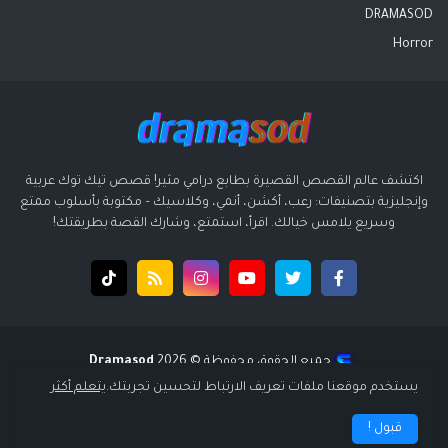
DRAMASOD
Horror
اكتشف عالم القصص القصيرة بطابع درامي مثير! قصص تيك توك عربية
وإنجليزية بتصنيفات: رعب، أكشن، أنمي، وكلاسيك – مكتوبة بأسلوب ممتع
وسريع يلامس خيالك. اقرأ، استمتع، وشارك القصة بطريقتك!
جميع الحقوق محفوظة ©️ 2026
Dramasod
قالب بواسطة
قالب سوبر ميجا - supermega
| تصميم
انتشار ديجيتال
يستخدم موقعنا ملفات تعريف الارتباط لتحسين تجربتك.
يتعلم أكثر
الرئيسية
سياسة الخصوصية
إتفاقية الاستخدام
من نحن
قبول !
اتصل بنا