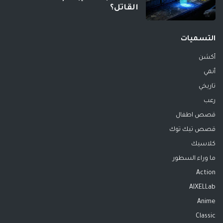
القاتل؟
التسميات
أكشن
أنمي
تاريخي
رعب
قصص اطفال
قصص تيك توك
كلاسيك
ما وراء السطور
Action
AIXELLab
Anime
Classic