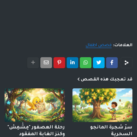
العلامات:
قصص اطفال
قد تعجبك هذه القصص
سرّ شجرة المانجو
رحلة العصفور "مِشْمِش"
السحرية
وكنز الغابة المفقود