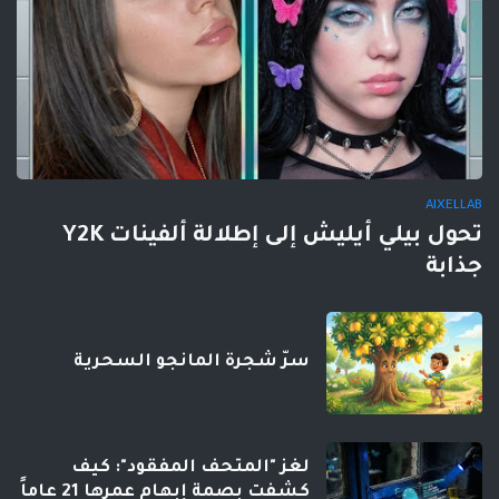
AIXELLAB
تحول بيلي أيليش إلى إطلالة ألفينات Y2K
جذابة
سرّ شجرة المانجو السحرية
لغز "المتحف المفقود": كيف
كشفت بصمة إبهام عمرها 21 عاماً