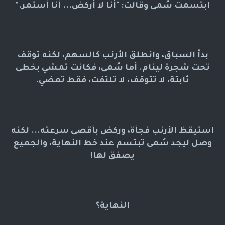
ابتسمت سُمى وقالت: "أنا لا أركض... أنا أستمر."
بدأ السباق، وانطلق الأرنب كالسهم، لكنه توقف
تحت شجرة لينام. أما سُمى، فكانت تمشي بخطى
ثابتة، لا تتوقف، لا تلتفت، فقط تمضي.
استيقظ الأرنب فجأة، وركض بأقصى سرعته... لكنه
وصل ليجد سُمى تبتسم عند خط النهاية، والجميع
يصفق لها!
النهاية؟