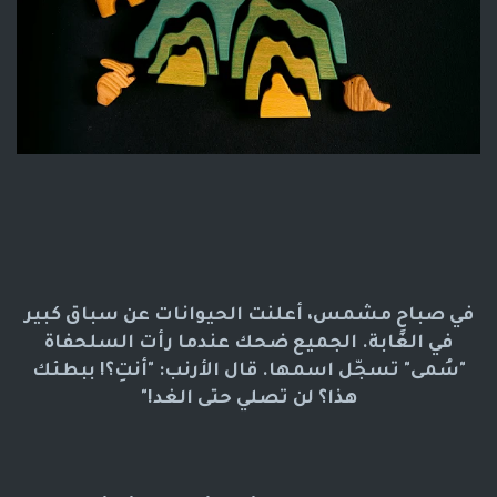
في صباحٍ مشمس، أعلنت الحيوانات عن سباق كبير
في الغابة. الجميع ضحك عندما رأت السلحفاة
"سُمى" تسجّل اسمها. قال الأرنب: "أنتِ؟! ببطئك
هذا؟ لن تصلي حتى الغد!"