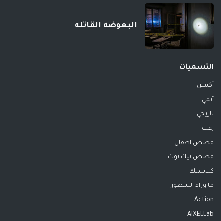
البعوضه القاتله
التسميات
أكشن
أنمي
تاريخي
رعب
قصص اطفال
قصص تيك توك
كلاسيك
ما وراء السطور
Action
AIXELLab