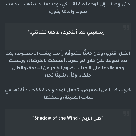
حتى وصلت إلى لوحة لطفلة تبكي، وعندما لمستها، سمعت
صوت والدها يقول:
"ارسميني كما أتذكرك، لا كما فقدتني."
الظل اقترب، وكان كائنًا مشوهًا، رأسه يشبه الأخطبوط، يمد
يده نحوها. لكن كلارا لم تهرب. أمسكت بالفرشاة، ورسمت
وجه والدها على الجدار. الضوء انفجر من اللوحة، والظل
اختفى، وكأن شيئًا تحرر.
خرجت كلارا من المعرض، تحمل لوحة واحدة فقط. علّقتها في
ساحة المدينة، وسمّتها:
"ظل الريح – Shadow of the Wind"