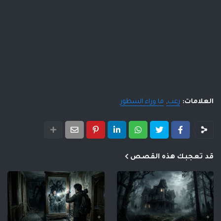
العلامات:
رعب
ما وراء السطور
قد تعجبك هذه القصص