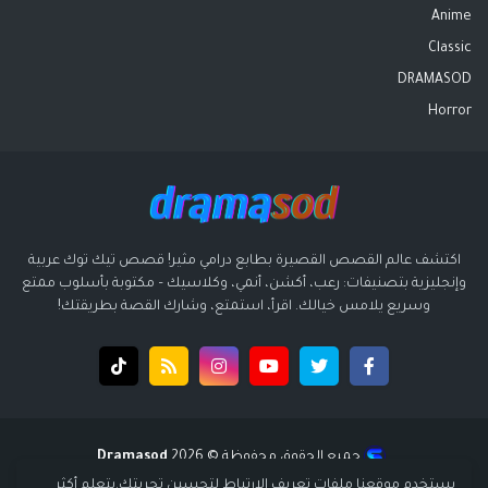
Anime
Classic
DRAMASOD
Horror
اكتشف عالم القصص القصيرة بطابع درامي مثير! قصص تيك توك عربية
وإنجليزية بتصنيفات: رعب، أكشن، أنمي، وكلاسيك – مكتوبة بأسلوب ممتع
وسريع يلامس خيالك. اقرأ، استمتع، وشارك القصة بطريقتك!
جميع الحقوق محفوظة ©️ 2026
Dramasod
قالب بواسطة
قالب سوبر ميجا - supermega
| تصميم
انتشار ديجيتال
يستخدم موقعنا ملفات تعريف الارتباط لتحسين تجربتك.
يتعلم أكثر