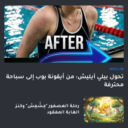
AIXELLAB
تحول بيلي آيليش: من أيقونة بوب إلى سباحة
محترفة
رحلة العصفور "مِشْمِش" وكنز
الغابة المفقود