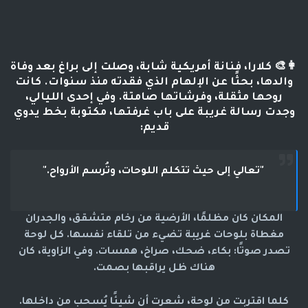
👩‍🎨
كلارا
، فنانة أمريكية شابة، وصلت إلى براغ بعد وفاة
والدها، بحثًا عن الإلهام الذي فقدته منذ سنوات. كانت
روحها مثقلة، وفرشاتها صامتة. وفي إحدى الليالي،
وجدت رسالة غريبة على باب غرفتها، مكتوبة بخط يدوي
قديم:
"تعالي إلى حيث تتكلم اللوحات، وتُرسم الأرواح."
المكان كان مظلمًا، الأرضية من رخام متشقق، والجدران
مغطاة بلوحات غريبة تضيء من تلقاء نفسها. كل لوحة
تصدر صوتًا: بكاء، ضحك، صراخ، همسات. وفي الزاوية، كان
هناك ظل يراقبها بصمت.
كلما اقتربت من لوحة، شعرت أن شيئًا يُسحب من داخلها.