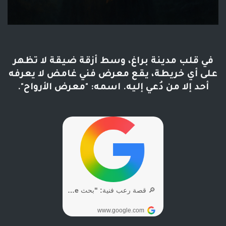
في قلب مدينة
براغ
، وسط أزقة ضيقة لا تظهر
على أي خريطة، يقع معرض فني غامض لا يعرفه
أحد إلا من دُعي إليه. اسمه:
"معرض الأرواح"
.