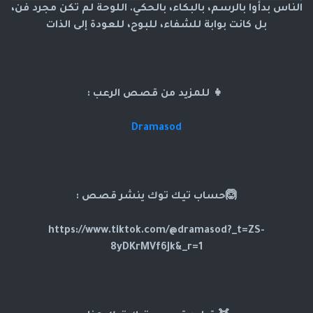
الناس بدأوا بالرسم، بالبكاء، بالحكي. اللوحة لم تكن مجرد فن،
بل كانت بوابة للشفاء، للبوح، للعودة إلى الذات
👧 للمزيد من قصص الرعب :
Dramasod
🙆حساب تيك توك ينشر قصص :
https://www.tiktok.com/@dramasod?_t=ZS-
8yDKrMVf6Jk&_r=1