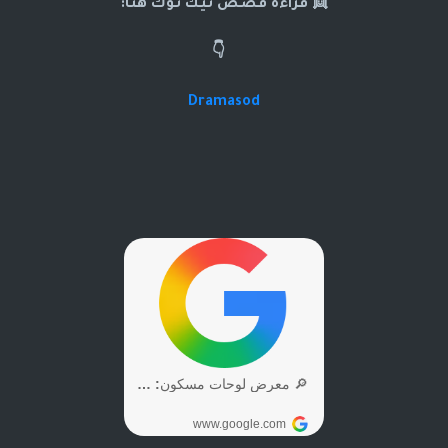
👯 قراءه قصص تيك توك هنا:
👇
Dramasod