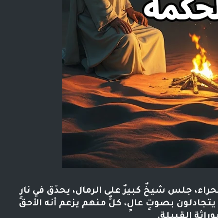
اء، جلس شيخٌ كبيرٌ على الرمال، يحدّق في نارٍ
يتجادلون بصوتٍ عالٍ، كلٌّ منهم يزعم أنه الأحق
وراثة القبيلة.