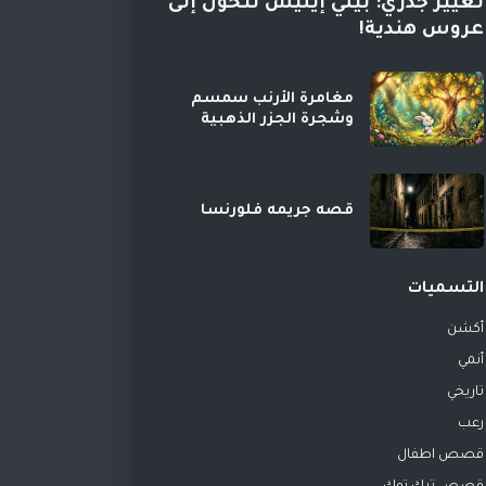
تغيير جذري: بيلي إيليش تتحول إلى
عروس هندية!
مغامرة الأرنب سمسم
وشجرة الجزر الذهبية
قصه جريمه فلورنسا
التسميات
أكشن
أنمي
تاريخي
رعب
قصص اطفال