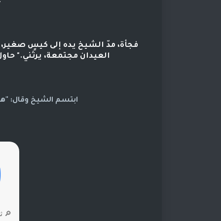
فجأة، مدّ الشيخ يده إلى كيسٍ صغير، 
العيدان مجتمعة، يرثني." حاول ا
ابتسم الشيخ وقال: "هكذا 