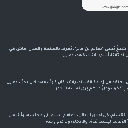
اك شيخٌ يُدعى "سالم بن جابر"، يُعرف بالحكمة والعدل. عاش في
ن له ثلاثة أبناء: راشد، فهد، ومازن.
يخلفه في زعامة القبيلة. راشد كان قويًا، فهد كان ذكيًا، ومازن
 يتفقوا، وكلٌّ منهم يرى نفسه الأجدر.
بالانقسام. في إحدى الليالي، دعاهم سالم إلى مجلسه، وأشعل
"الزعامة ليست قوة، ولا ذكاء، ولا كرم وحده.