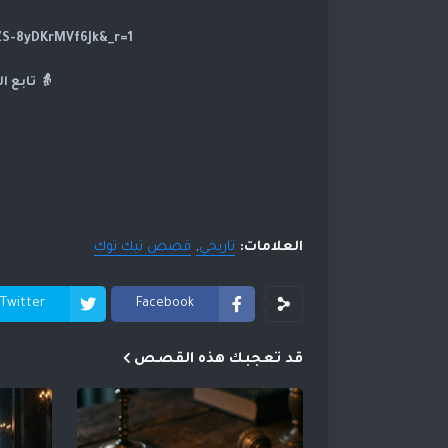
https://www.tiktok.com/@dramasod?_t=ZS-8yDKrMVf6Jk&_r=1
👵 تابع ا
العلامات:
تاريخي
قصص تيك توك
Twitter
Facebook
قد تعجبك هذه القصص