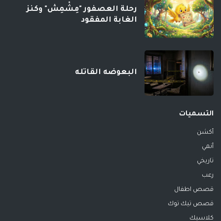
رحلة العصفور "مِشْمِش" وكنز
الغابة المفقود
البعوضه القاتله
التسميات
أكشن
أنمي
تاريخي
رعب
قصص اطفال
قصص تيك توك
كلاسيك