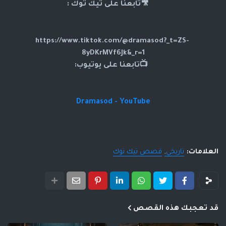
🎥تابعنا على تيك توك :
https://www.tiktok.com/@dramasod?_t=ZS-
8yDKrMVf6Jk&_r=1
📺تابعنا على يوتيوب:
Dramasod - YouTube
العلامات:
تاريخي
قصص تيك توك
قد تعجبك هذه القصص