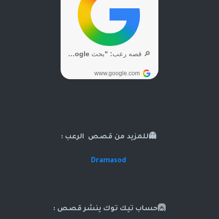
👻للمزيد من قصص الرعب :
Dramasod
🙆حساب تيك توك ينشر قصص :