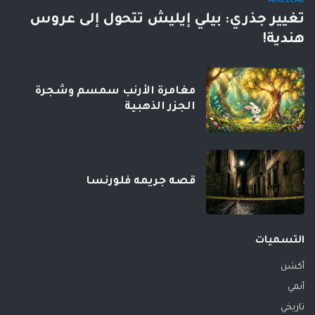
AIXELLAB
تغيير جذري: بيلي إيليش تتحول إلى عروس
هندية!
مغامرة الأرنب سمسم وشجرة
الجزر الذهبية
قصه جريمه فلورنسا
التسميات
أكشن
أنمي
تاريخي