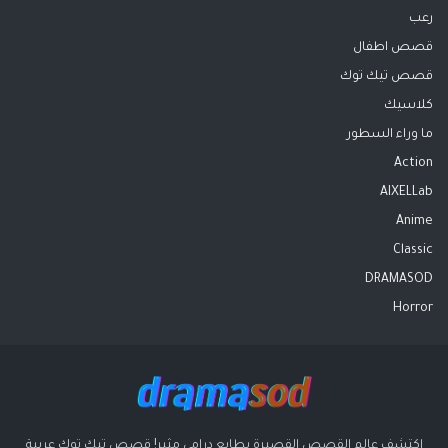
رعب
قصص اطفال
قصص تيك توك
كلاسيك
ما وراء السطور
Action
AIXELLab
Anime
Classic
DRAMASOD
Horror
اكتشف عالم القصص القصيرة بطابع درامي مثير! قصص تيك توك عربية