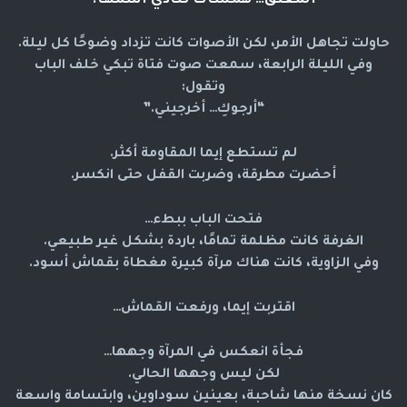
المغلق… همسات تنادي اسمها.
حاولت تجاهل الأمر، لكن الأصوات كانت تزداد وضوحًا كل ليلة.
وفي الليلة الرابعة، سمعت صوت فتاة تبكي خلف الباب
وتقول:
“أرجوكِ… أخرجيني.”
لم تستطع إيما المقاومة أكثر.
أحضرت مطرقة، وضربت القفل حتى انكسر.
فتحت الباب ببطء…
الغرفة كانت مظلمة تمامًا، باردة بشكل غير طبيعي.
وفي الزاوية، كانت هناك مرآة كبيرة مغطاة بقماش أسود.
اقتربت إيما، ورفعت القماش…
فجأة انعكس في المرآة
وجهها
…
لكن ليس وجهها الحالي.
كان نسخة منها شاحبة، بعينين سوداوين، وابتسامة واسعة