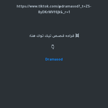
https://www.tiktok.com/@dramasod?_t=ZS-
8yDKrMVf6Jk&_r=1
👯 قراءه قصص تيك توك هنا:
👇
Dramasod