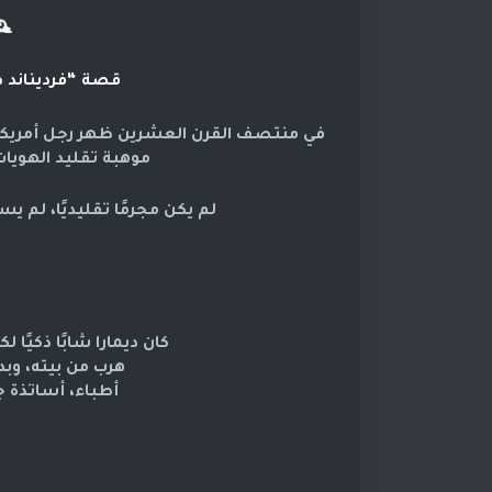
🕰
قصة “فرديناند دي
في منتصف القرن العشرين ظهر رجل أمريك
موهبة تقليد الهويا
لم يكن مجرمًا تقليديًا، لم يس
كان ديمارا شابًا ذكيًا 
هرب من بيته، و
أطباء، أساتذة 