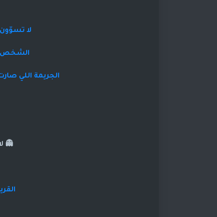
لا تسوّون
الشخص ال
الجريمة اللي صارت
👻 ل
القري