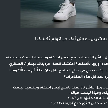
العشرين… عاش ألف حياة ولم يُكشف!
تخيل رجلًا يقف أمام الشرطة بثبات غريب، رجل عاش 30 سنة باسمٍ ليس اسمه، وجنسية ليست جنسيته،
دع أوروبا بأكملها؟ اكتشف قصة "فرديناند ديمارا"، العبقري
 وكيف نجح في خداع الجميع. هل كان بطلًا أم محتالًا؟ وماذا
ه بعد كل هذه المغامرات؟
تخيّل رجلًا يقف أمام الشرطة بثبات غريب… رجل عاش 30 سنة باسمٍ ليس اسمه، وجنسية ليست
ه، وحياة ليست حياته.
سأله المحقق:
"من أنت؟"
ا الشخص الذي خدع أوروبا كلها…"
.