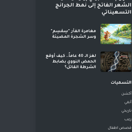
الشعر الفاتح إلى نمط الجرانج
التسعيناتي
مغامرة الفأر "سِمْسِم"
وسر الشجرة المضيئة
لغز الـ 40 عاماً.. كيف أوقع
الحمض النووي بضابط
الشرطة القاتل؟
التسميات
أكشن
أنمي
تاريخي
رعب
قصص اطفال