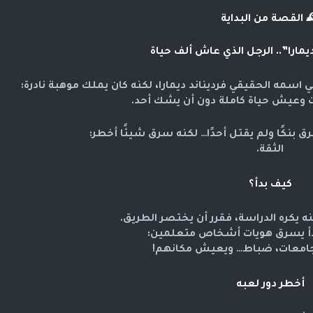
️ القصة من البداية
مارا”.. الرجل الذي عاش ألف حياة
ي اسمه الحقيقي
فرديناند ديمارا
، لكنه كان يملك موهبة نادرة:
ت وعيش حياة كاملة دون أن يشك أحد.
رق بنكًا ولم يقتل أحدًا… لكنه سرق شيئًا أخطر:
الثقة.
كيف بدأ؟
لكنه يكره الدراسة، فقرر أن يختصر الطريق.
بدأ يسرق هويات أشخاص متعلمين:
جامعات، ضباط… ويعيش مكانهم!
أخطر دور لعبه