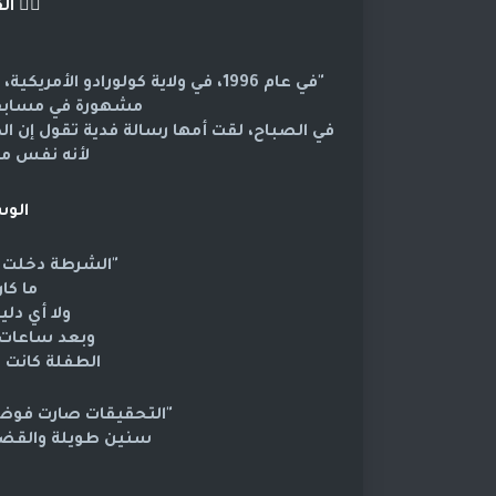
🕵️‍♂️
ال
"في عام 1996، في ولاية كولورادو الأمريكية، اختفت طفلة عمرها 6 سنوات اسمها
مشهورة في مسابقات
لأنه نفس مب
الوس
"الشرطة دخلت ا
ما كا
ولا أي د
وبعد ساعات 
الطفلة كانت م
"التحقيقات صارت فوضى.
سنين طويلة والقضية