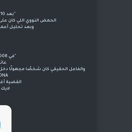
"بعد 10 سنوات… ظهر دليل جديد.
الحمض النووي اللي كان على 
وبعد تحليل أعمق، 
"في 2008، أعلنت الشرطة رسميًا:
عائل
والفاعل الحقيقي كان شخصًا مجهولًا دخل ال
DNA مرتبط بسجل جنائ
القضية أغل
لايك 