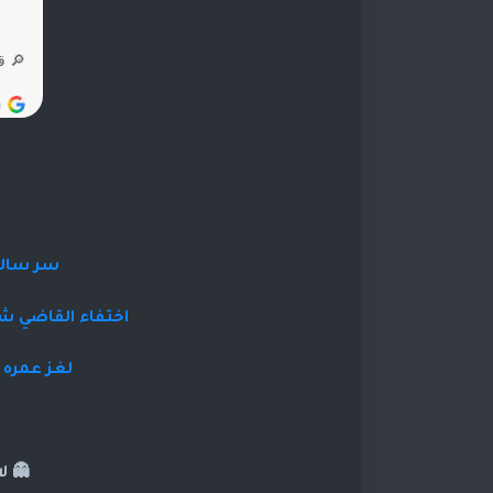
سر سالم 
اختفاء القاضي شم
لغز عمره 30 سنه يحل برساله القاتل
👻 ل