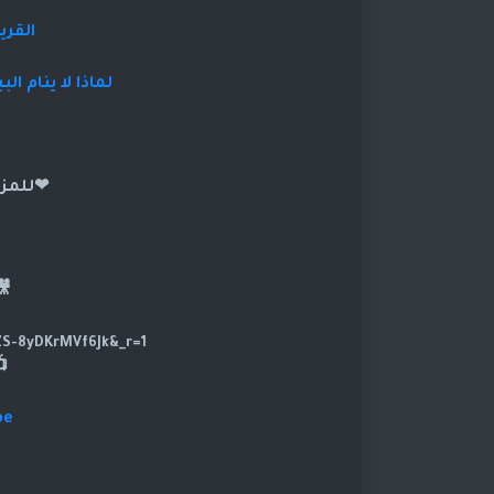
القري
لماذا لا ينام البيت رقم 47… حت
❤للمزي
🎥تا
https://www.tiktok.com/@dramasod?_t=ZS-8yDKrMVf6Jk&_r=1
be