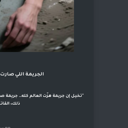
الجريمة اللي صارت 
"تخيل إن جريمة هزّت العالم كله… جريمة ص
ذلك، القات