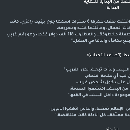
قصة من البداية للنهاية
البداية:
جون بينيت رامزي
. كانت
 الجمال، وعائلتها غنية ومعروفة.
في الصباح، لقت أمها رسالة فدية تقول إن الطفلة مخطوفة… والمطلوب 118 ألف دولار فقط، وهو رقم غريب
لغ مكافأة والدها في العمل."
ط (تصاعد الأحداث):
لبيت… وبدأت تبحث. لكن الغريب؟
ن فيه أي علامة اقتحام.
ليل على دخول شخص غريب.
من البحث… اكتشفوا الصدمة:
وجودة داخل البيت… في القبو."
 الإعلام ضغط. والناس اتهموا الأبوين.
 معلّقة… كل الأدلة كانت متناقضة."