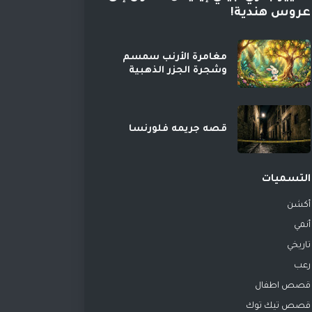
عروس هندية!
مغامرة الأرنب سمسم
وشجرة الجزر الذهبية
قصه جريمه فلورنسا
التسميات
أكشن
أنمي
تاريخي
رعب
قصص اطفال
قصص تيك توك