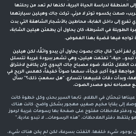
ى المنطقة لدراسة الحياة البرية، لكنها لم تعد من رحلتها
يب، صمت يكسوه توتر لا مرئي. تركت جاك وهيلين سيارتهما
ذي تفرع إلى داخل الغابة، محاطين بالأشجار الشاهقة التي بدت
خبرة الطويلة في الشرطة، كان يحاول أن يطمئن هيلين الشابة،
رة تواجه فيها قضية بهذا الغموض.
 لغز آخر،" قال جاك بصوت يحاول أن يبدو واثقًا، لكن هيلين
ة تبدو… حية،" تمتمت هيلين، وهي تشعر ببرودة غريبة تتسلل
دادت الظلال كثافة. ضوء مصباح جاك اليدوي كان يكافح لاختراق
مواجهة قوة أكبر. فجأة، سمعا صوتاً خفيفاً، كهمس الريح في
سهما، وبدأت دقات قلبيهما تتسارع. "هل سمعتِ ذلك؟" سأل
فع مصباحه نحو مصدر الصوت.
 عيناها تبحثان في الظلام. تابعا السير بحذر، وكل خطوة كانت
. وصلا إلى بقايا مخيم صغير، مهجور بشكل واضح. كانت هناك
، ودفتر ملاحظات مفتوح على صفحة بها رسومات غريبة لرموز
و يلتقط دفتر الملاحظات. "هذه الرسومات… لا تبدو عادية."
 بوجود شيء خلفها. التفتت بسرعة، لكن لم يكن هناك شيء.