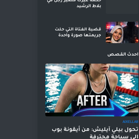
حكمه غيرت مصير رجل في
بلاط الرشيد
قضية الفتاة التي حلت
جريمتها صورة واحدة
احدث القصص
AIXELLAB
تحول بيلي آيليش: من أيقونة بوب
إلى سباحة محترفة