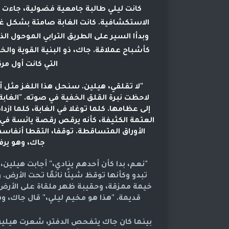
كانت ليلي طالبة جامعية فضولية، جاءت إل
الاستكشافية. كانت الغابة صامتة بشكل غر
وبدأا السير على الطريق الترابي الموحول ال
كأشباح عملاقة. جاك، ذو البنية القوية وال
التي كانت أول م
"لا تقلقي، هيلين. سنحل هذا اللغز مثل أي
لاحظت نبرة القلق الخفية في صوته. "الغاب
إلى عظامها. كلما توغلا في الغابة، كلما از
العتمة الكثيفة، كأنه يرقص رقصة يائسة في 
الأوراق المتساقطة. توقفا، التقطا أنفا
جاك، وهو ير
"نعم، بدا كأن أحدهم ينادي،" أجابت هيلين،
تبدو وكأنها توقظ شيئًا نائمًا تحت الأرض
خيمة ممزقة، وحقيبة ظهر ملقاة على الأرض
قديمة. "هذا هو مخيم ليلي،" قال جاك، وه
بينما كان جاك يتفحص الدفتر، شعرت هيلين