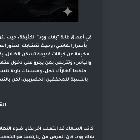
في أعماق غابة "بلاك وود" الكثيفة، حيث ت
بأسرار الماضي، وحيث تتشابك الجذور الع
مخيفة عن كيانات قديمة تسكن الظلال. يقو
واليأس، وتتربص بمن يجرؤ على دخول عتمتها.
خلفها ألغازاً لا تحل، وهمسات باردة تت
بالنسبة للمحققين الحضريين، لكن بالنسبة
الق
كانت السماء قد ابتعلت آخر بقايا ضوء النه
بلاك وود. كان الغرض من زيارتهما هو التحقي