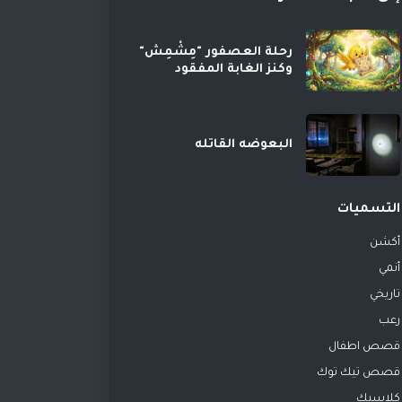
رحلة العصفور "مِشْمِش"
وكنز الغابة المفقود
البعوضه القاتله
التسميات
أكشن
أنمي
تاريخي
رعب
قصص اطفال
قصص تيك توك
كلاسيك