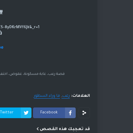
🎥تا
https://www.tiktok.com/@dramasod?_t=ZS-8yDKrMVf6Jk&_r=1
be
قصة رعب، غابة مسكونة، غموض، اختفاء
العلامات:
رعب
ما وراء السطور
Twitter
Facebook
قد تعجبك هذه القصص