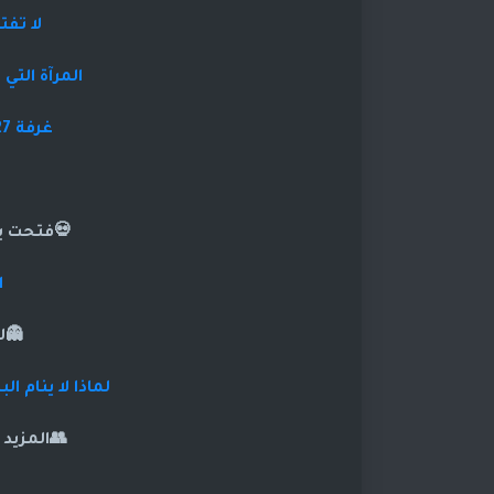
لا تف
المرآة التي
غرفة 27 – صرخات منتصف الليل
💀فتحت با
ا
👻ل
لماذا لا ينام البيت رقم 47… حت
👥المزيد