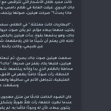
كانت مجرد ظلال الأشجار التي تتراقص مع ال
جاك اليدوي. غرقت الغابة في ظلام دامس
ماذا يحدث؟" صرخت هيلين، صوتها يرتجف. "
. "البطاريات كانت ممتلئة." في الظلام، س
يقترب منهما ببطء مؤلم. لم يكن صوت حيوان، 
جاك، وهو يدفعها بقوة. بدأت هيلين بالركض في
لكنه كان يعلم أن شيئًا ما كان يلاحقهما، ش
غير طبيعي، وكانت رائحة ع
سمعت هيلين صوت جاك يصرخ، ثم تبعته صر
هيلين، قلبها يكاد يقفز من صدرها. "جاك؟
محاطة بالظلام الذي بدا وكأنه يبتلعها. شعر
اللحظة، رأت ضوءًا خافتًا يظهر في الأفق
المتبقية، تتجاهل الألم في ساقيها والهمس
وسقطت على
كان الضوء الخافت قادمًا من منزل مهجور،
عندما نظرت خلفها، رأت ظلاً طويلاً يتشكل عن
يتلوى ببطء، كأن له وجودًا خاصًا به. لم يك