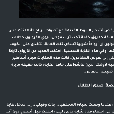
تراقص أشجار البلوط القديمة مع أصوات الرياح كأنها تتهامس
ميقة كعروق خفية تحت تراب موحل، يروي القرويون حكايات
لون إن أرواحاً شريرة تسكن تلك الغابة، تتغذى على الخوف
 وفي هذه الغابة المنسية، اختفت العديد من الأرواح، تاركة
سلل إلى نفوس المغامرين. كانت هذه الحكايات مجرد أساطير
 لأولئك الذين عاشوا على حافة الغابة، كانت حقيقة مريرة
تحبس الأنفاس.
صة: صدى الظلال
ار، عندما وصلت سيارة المحققين، جاك وهيلين، إلى مدخل غابة
ق في اختفاء فتاة شابة تدعى ليلي، اختفت قبل أسبوع دون أثر.