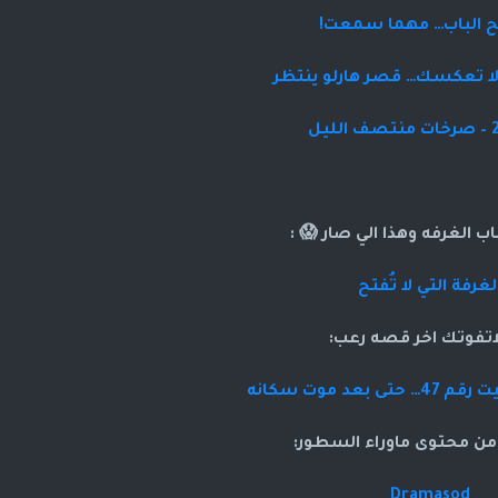
تح الباب… مهما سمعت!
 لا تعكسك… قصر هارلو ينتظر
ب الغرفه وهذا الي صار 😱 :
لغرفة التي لا تُفتح
اتفوتك اخر قصه رعب:
ى بعد موت سكانه
 من محتوى ماوراء السطور:
Dramasod