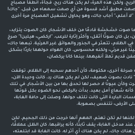
ريح. ولكن هذه المرة، لم يكن هناك ريح. فجأة، انطفأ مصباح
، وصمت مطبق أشد قسوة من أي صمت سمعاه من قبل. "جاك!
لا أعلم،" أجاب جاك، وهو يحاول تشغيل المصباح مرة أخرى
معا صوت خشخشة قادمًا من خلف الأشجار. كان الصوت يتزايد،
بل كان صوتًا أثقل، وأكثر إثارة للرعب. "اركضي، هيلين!" صرخ
 الظلام، تتعثر في الجذور والعوائق غير المرئية. تبعها جاك،
يئًا غير مرئي، ولكنه محسوس. كان الهواء حولهما باردًا بشكل
فن قديم تملأ أنفيهما. بينما كانا يركضان،
خة أخرى، مكتومة، كأن أحدهم سحبه إلى الظلام. توقفت
" نادت بصوت ضعيف، لكن لم يكن هناك رد. كانت وحيدة الآن،
ت وكأن عيونًا لا حصر لها تحدق بها من بين الأشجار. في تلك
، كأنه شعاع أمل بعيد. بدأت بالركض نحو الضوء بكل قوتها
ات الباردة التي كانت تلتف حولها. وصلت إلى حافة الغابة،
 الأرض، تتنفس بصعوبة.
 لكنها لم تكن تهتم. المهم أنها خرجت من ذلك الجحيم. لكن
د مدخل الغابة، يقف ثابتًا، كأنه يراقبها. كان الظل عملاقًا،
ن هناك جاك. لم يكن هناك أي أثر له. كانت الغابة قد ابتلعته،