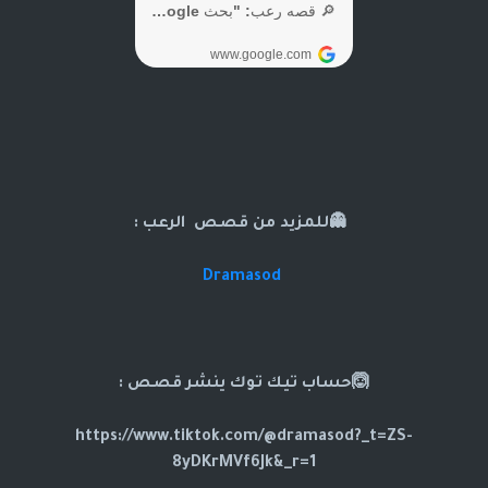
👻للمزيد من قصص الرعب :
Dramasod
🙆حساب تيك توك ينشر قصص :
https://www.tiktok.com/@dramasod?_t=ZS-
8yDKrMVf6Jk&_r=1