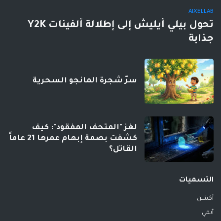
AIXELLAB
تحول بيلي أيليش إلى إطلالة ألفينات Y2K
جذابة
سرّ شجرة المانجو السحرية
لغز "المتحف المفقود": كيف
كشفت بصمة إبهام عمرها 21 عاماً
القاتل؟
التسميات
أكشن
أنمي