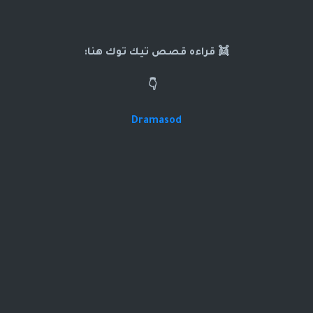
👯 قراءه قصص تيك توك هنا:
👇
Dramasod