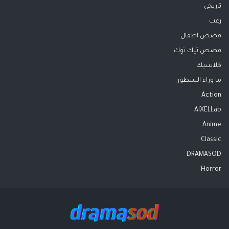
تاريخي
رعب
قصص اطفال
قصص تيك توك
كلاسيك
ما وراء السطور
Action
AIXELLab
Anime
Classic
DRAMASOD
Horror