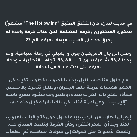
في مدينة لندن، كان الفندق العتيق "The Hollow Inn" مشهورًا
بديكوره الفيكتوري وغرفه المظلمة. لكن هناك غرفة واحدة لم
يجرؤ أحد على المبيت فيها: الغرفة رقم 27.
وصل الزوجان الأمريكيان جون و إيميلي في رحلة سياحية، ولم
يجدا غرفة شاغرة سوى تلك الغرفة. تجاهلا التحذيرات، ودخلا
الغرفة التي بدت عادية في البداية.
مع حلول منتصف الليل، بدأت الأصوات: خطوات ثقيلة في
الممر، همسات غريبة خلف الجدران، وظلال تتحرك بلا مصدر.
فجأة، انفتح باب الخزانة ببطء، وظهر وجه مشوّه يصرخ باسم
"إليزابيث"، وهي امرأة قُتلت في تلك الغرفة قبل مئة عام.
إيميلي انهارت من الرعب، بينما حاول جون فتح الباب للهروب،
لكنه وجد أن الممر اختفى، وكأن الغرفة ابتلعت الفندق كله.
ارتفعت الأصوات حتى تحولت إلى صرخات جماعية، ثم انطفأت