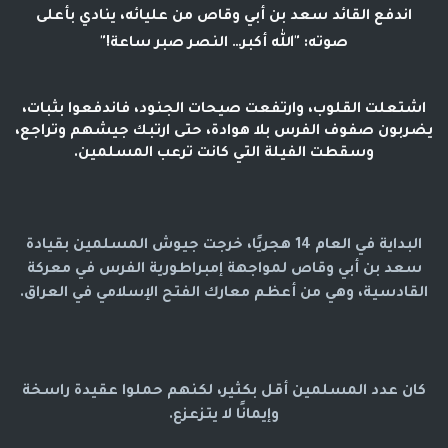
اندفع القائد سعد بن أبي وقاص من عليائه، ينادي بأعلى
صوته: "الله أكبر… النصر صبر ساعة!"
اشتعلت القلوب، وارتفعت صيحات الجنود، فاندفعوا بثبات،
يضربون صفوف الفرس بلا هوادة، حتى ارتبك جيشهم وتراجع،
وسقطت الفيلة التي كانت ترعب المسلمين.
البداية في العام 14 هجريًا، خرجت جيوش المسلمين بقيادة
سعد بن أبي وقاص لمواجهة إمبراطورية الفرس في معركة
القادسية، وهي من أعظم معارك الفتح الإسلامي في العراق.
كان عدد المسلمين أقل بكثير، لكنهم حملوا عقيدة راسخة
وإيمانًا لا يتزعزع.