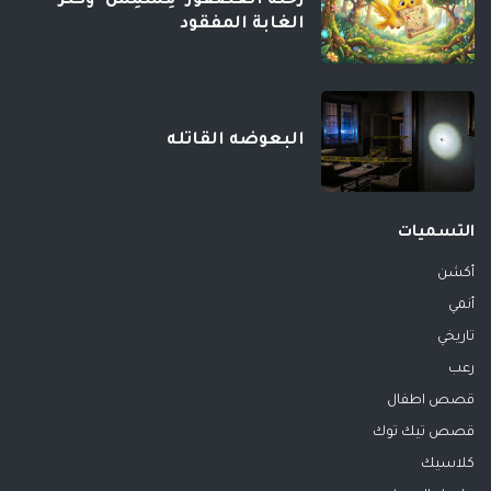
رحلة العصفور "مِشْمِش" وكنز
الغابة المفقود
البعوضه القاتله
التسميات
أكشن
أنمي
تاريخي
رعب
قصص اطفال
قصص تيك توك
كلاسيك