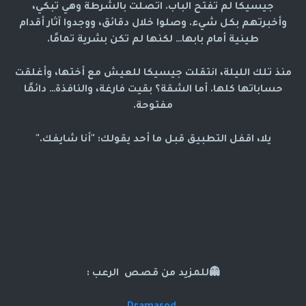
جيسيكا لم تفتح الباب. اتصلت بالشرطة وهي تبكي،
وأخبرتهم بكل شيء. وصلوا خلال دقائق، ووجدوا آثار أقدام
طينية أمام بابها… لكنها لم تكن بشرية تمامًا.
منذ تلك الليلة، انتقلت جيسيكا للعيش مع أختها، وأغلقت
حساباتها كلها. أما الشقة؟ بقيت فارغة، والنافذة… دائمًا
مفتوحة.
يلا، اقفل التطبيق قبل ما أحد يقولك: "أنا شايفك."
👻للمزيد من قصص الرعب :