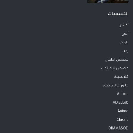
التسميات
أكشن
أنمي
تاريخي
رعب
قصص اطفال
قصص تيك توك
كلاسيك
ما وراء السطور
Action
AIXELLab
Anime
Classic
DRAMASOD