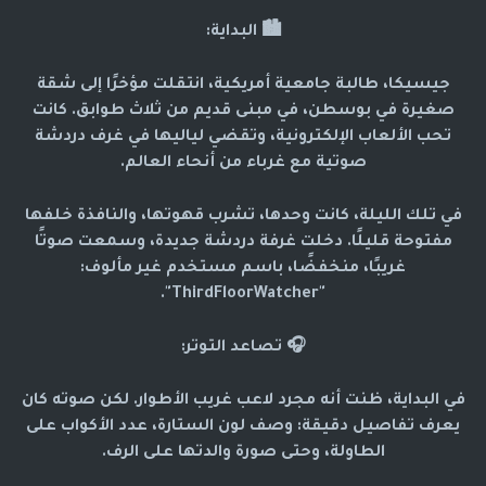
🏙️ البداية:
جيسيكا، طالبة جامعية أمريكية، انتقلت مؤخرًا إلى شقة
صغيرة في بوسطن، في مبنى قديم من ثلاث طوابق. كانت
تحب الألعاب الإلكترونية، وتقضي لياليها في غرف دردشة
صوتية مع غرباء من أنحاء العالم.
في تلك الليلة، كانت وحدها، تشرب قهوتها، والنافذة خلفها
مفتوحة قليلًا. دخلت غرفة دردشة جديدة، وسمعت صوتًا
غريبًا، منخفضًا، باسم مستخدم غير مألوف:
"ThirdFloorWatcher".
🎧 تصاعد التوتر:
في البداية، ظنت أنه مجرد لاعب غريب الأطوار. لكن صوته كان
يعرف تفاصيل دقيقة: وصف لون الستارة، عدد الأكواب على
الطاولة، وحتى صورة والدتها على الرف.