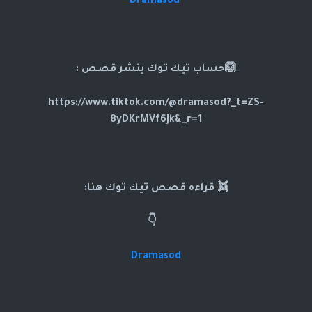
Dramasod
🙆حساب تيك توك ينشر قصص :
https://www.tiktok.com/@dramasod?_t=ZS-
8yDKrMVf6Jk&_r=1
👯 قراءه قصص تيك توك هنا:
👇
Dramasod