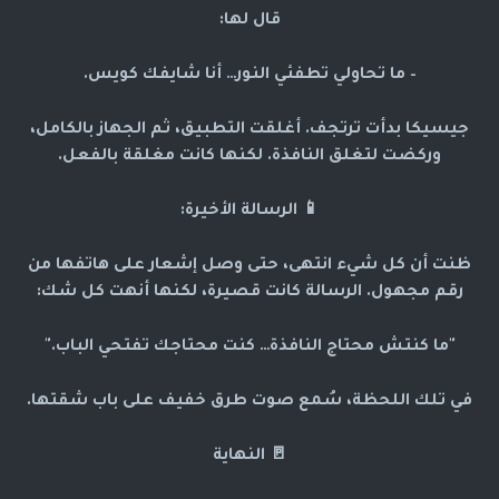
قال لها:
– ما تحاولي تطفئي النور… أنا شايفك كويس.
جيسيكا بدأت ترتجف. أغلقت التطبيق، ثم الجهاز بالكامل،
وركضت لتغلق النافذة. لكنها كانت مغلقة بالفعل.
📱 الرسالة الأخيرة:
ظنت أن كل شيء انتهى، حتى وصل إشعار على هاتفها من
رقم مجهول. الرسالة كانت قصيرة، لكنها أنهت كل شك:
"ما كنتش محتاج النافذة… كنت محتاجك تفتحي الباب."
في تلك اللحظة، سُمع صوت طرق خفيف على باب شقتها.
🚪 النهاية