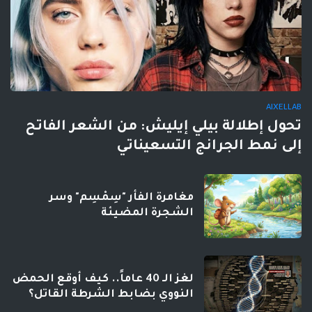
AIXELLAB
تحول إطلالة بيلي إيليش: من الشعر الفاتح
إلى نمط الجرانج التسعيناتي
مغامرة الفأر "سِمْسِم" وسر
الشجرة المضيئة
لغز الـ 40 عاماً.. كيف أوقع الحمض
النووي بضابط الشرطة القاتل؟