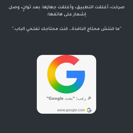
صرخت، أغلقت التطبيق، وأغلقت جهازها. بعد ثوانٍ، وصل
إشعار على هاتفها:
"ما كنتش محتاج النافذة… كنت محتاجك تفتحي الباب."