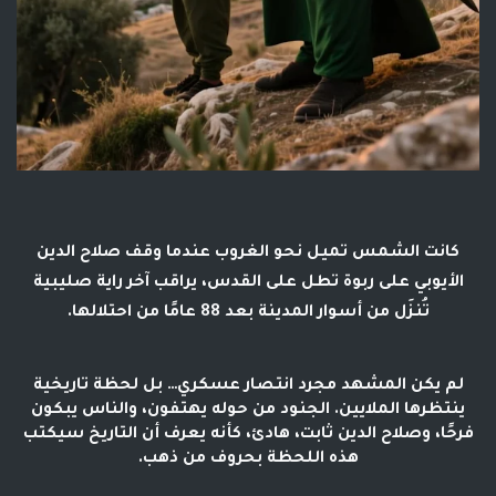
كانت الشمس تميل نحو الغروب عندما وقف صلاح الدين
الأيوبي على ربوة تطل على القدس، يراقب آخر راية صليبية
تُنزَل من أسوار المدينة بعد 88 عامًا من احتلالها.
لم يكن المشهد مجرد انتصار عسكري… بل لحظة تاريخية
ينتظرها الملايين. الجنود من حوله يهتفون، والناس يبكون
فرحًا، وصلاح الدين ثابت، هادئ، كأنه يعرف أن التاريخ سيكتب
هذه اللحظة بحروف من ذهب.