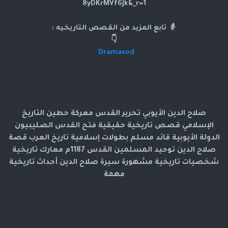
8yDKrMVf6Jk&_r=1
👵 تابع المزيد من القصص التاريخيه :
👇
Dramasod
صلاح الدين الأيوبي تحرير القدس معركة حطين التاريخ
الإسلامي قصص تاريخية حقيقية فتح القدس الصليبيون
الدولة الأيوبية قائد مسلم بطولات إسلامية تاريخ العرب قصة
صلاح الدين توحيد المسلمين القدس 1187م معارك تاريخية
شخصيات تاريخية مشهورة سيرة صلاح الدين أحداث تاريخية
مهمة