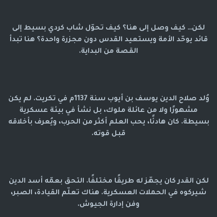
لكن… كيف وصل إلى هنا؟ كيف تحوّل شاب كردي بسيط إلى
قائد يوحّد الأمة ويستعيد القدس دون مجزرة واحدة؟ هنا تبدأ
القصة من البداية.
وُلد صلاح الدين يوسف بن أيوب سنة 1137م في تكريت. لم يكن
مشهورًا ولا من عائلة ملوك، بل نشأ في بيئة عسكرية
بسيطة. كان هادئًا، يحب العلم أكثر من الحرب، ويُعرف بأخلاقه
قبل قوته.
لكن القدر كان يجهّز له طريقًا مختلفًا. التحق بعمّه أسد الدين
شيركوه في الحملات العسكرية. هناك تعلّم القيادة، الصبر،
وفن إدارة الجيوش.