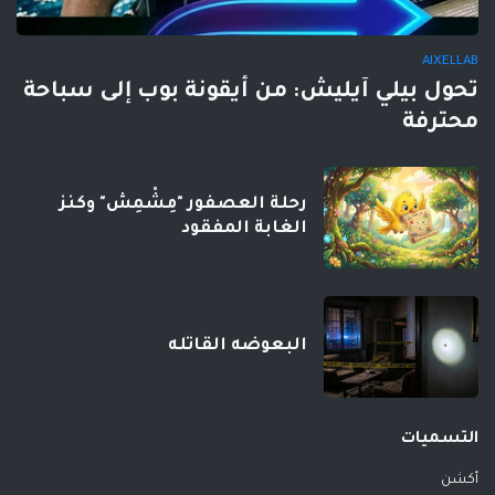
AIXELLAB
تحول بيلي آيليش: من أيقونة بوب إلى سباحة
محترفة
رحلة العصفور "مِشْمِش" وكنز
الغابة المفقود
البعوضه القاتله
التسميات
أكشن