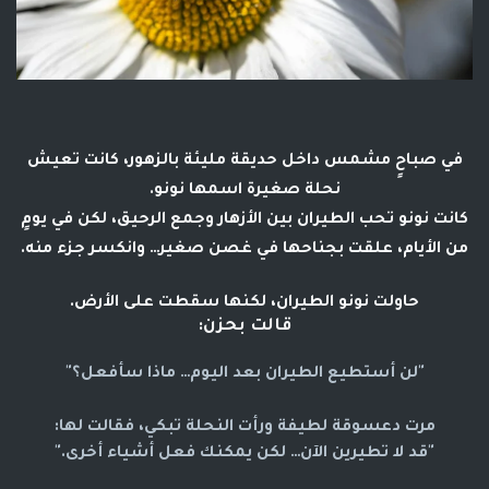
في صباحٍ مشمس داخل حديقة مليئة بالزهور، كانت تعيش
نحلة صغيرة اسمها نونو
.
كانت نونو تحب الطيران بين الأزهار وجمع الرحيق، لكن في يومٍ
من الأيام، علقت بجناحها في غصن صغير… وانكسر جزء منه.
حاولت نونو الطيران، لكنها سقطت على الأرض.
قالت بحزن:
"لن أستطيع الطيران بعد اليوم… ماذا سأفعل؟"
مرت
دعسوقة لطيفة
ورأت النحلة تبكي، فقالت لها:
"قد لا تطيرين الآن… لكن يمكنك فعل أشياء أخرى."