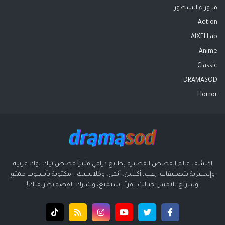
ما وراء السطور
Action
AIXELLab
Anime
Classic
DRAMASOD
Horror
اكتشف عالم القصص القصيرة بطابع درامي مثير! قصص تيك توك عربية
وإنجليزية بتصنيفات: رعب، أكشن، أنمي، وكلاسيك – مكتوبة بأسلوب ممتع
وسريع يلامس خيالك. اقرأ، استمتع، وشارك القصة بطريقتك!