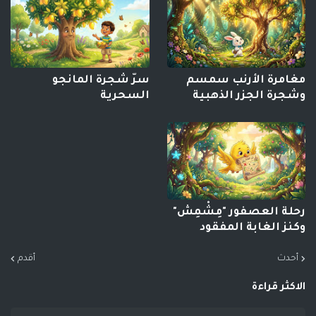
مغامرة الأرنب سمسم
سرّ شجرة المانجو
وشجرة الجزر الذهبية
السحرية
رحلة العصفور "مِشْمِش"
وكنز الغابة المفقود
أحدث
أقدم
الاكثر قراءة