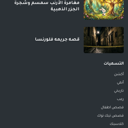
مغامرة الأرنب سمسم وشجرة
الجزر الذهبية
قصه جريمه فلورنسا
التسميات
أكشن
أنمي
تاريخي
رعب
قصص اطفال
قصص تيك توك
كلاسيك