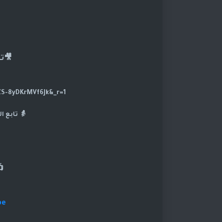
🎥ت
https://www.tiktok.com/@dramasod?_t=ZS-8yDKrMVf6Jk&_r=1
👵 تابع ا
be