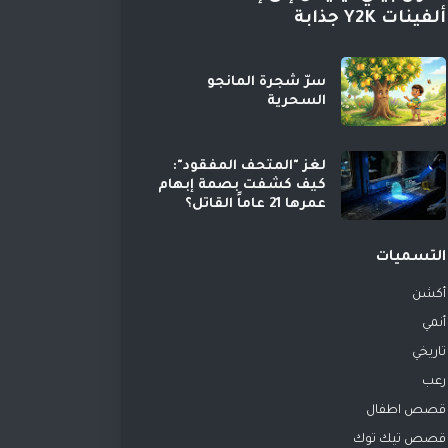
ألفينات Y2K جذابة
سرّ شجرة المانجو
السحرية
لغز "المتحف المفقود":
كيف كشفت بصمة إبهام
عمرها 21 عاماً القاتل؟
التسميات
أكشن
أنمي
تاريخي
رعب
قصص اطفال
قصص تيك توك