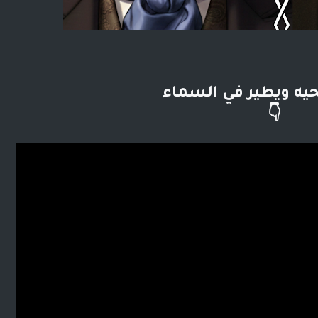
لحيه ويطير في السماء
👇