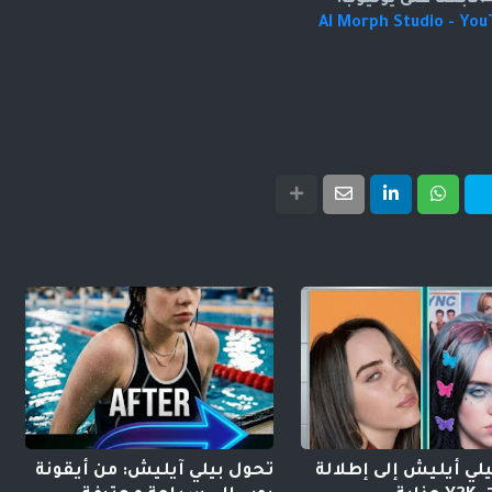
AI Morph Studio - Yo
لي أيليش إلى إطلالة
تحول بيلي آيليش: من أيقونة