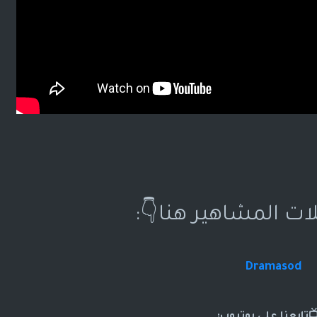
ات المشاهير هنا👇:
Dramasod
تابعنا على يوتيوب: