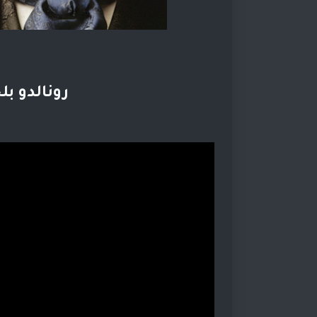
رونالدو ب