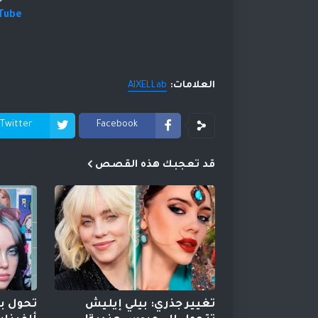
uTube
العلامات:
AIXELLab
Twitter
Facebook
قد تعجبك هذه القصص
تغيير جذري: بيلي إيليش
تحول بي