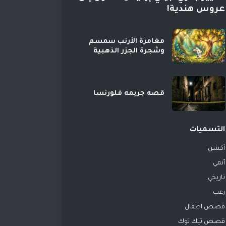
عروس هندية!
مغامرة الأرنب سمسم
وشجرة الجزر الذهبية
قصه جريمه فلورنسا
التسميات
أكشن
أنمي
تاريخي
رعب
قصص اطفال
قصص تيك توك