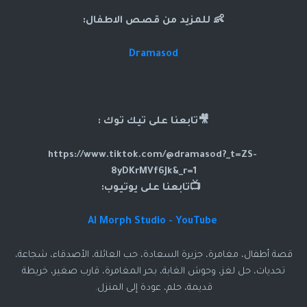
👶 للمزيد من قصص الاطفال:
Dramasod
🎥تابعنا على تيك توك :
https://www.tiktok.com/@dramasod?_t=ZS-
8yDKrMVf6Jk&_r=1
📺تابعنا على يوتيوب:
AI Morph Studio - YouTube
قصة أطفال، مغامرة، جزيرة السعادة، حب العائلة، الأصدقاء، شجاعة،
تحديات، حل لغز، وحوش الغابة، بحر المغامرة، قارب صغير، خريطة
قديمة، حلم، عودة إلى المنزل.