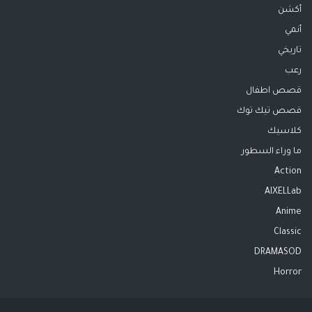
أكشن
أنمي
تاريخي
رعب
قصص اطفال
قصص تيك توك
كلاسيك
ما وراء السطور
Action
AIXELLab
Anime
Classic
DRAMASOD
Horror