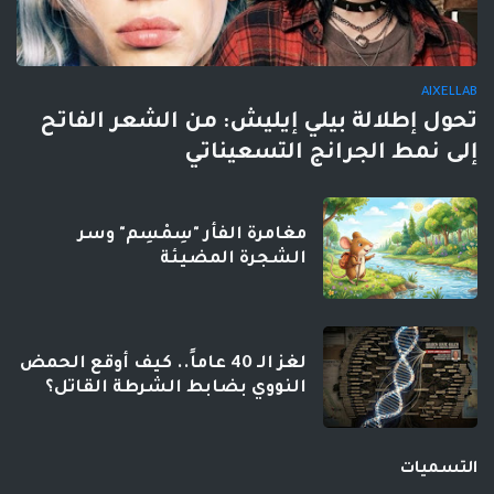
AIXELLAB
تحول إطلالة بيلي إيليش: من الشعر الفاتح
إلى نمط الجرانج التسعيناتي
مغامرة الفأر "سِمْسِم" وسر
الشجرة المضيئة
لغز الـ 40 عاماً.. كيف أوقع الحمض
النووي بضابط الشرطة القاتل؟
التسميات