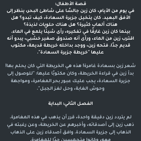
قصة الأطفال:
في يوم من الأيام، كان زين جالسًا على شاطئ البحر، ينظر إلى
الأفق البعيد. كان يتخيل جزيرة السعادة، كيف تبدو؟ هل
هناك ألعاب كثيرة؟ هل هناك حلويات لذيذة؟
بينما كان زين غارقًا في تفكيره، رأى شيئًا يلمع في الماء.
اقترب زين من الماء، ورأى أنه صندوق صغير خشبي، يبدو أنه
قديم جدًا. فتحه زين، ووجد بداخله خريطة قديمة، مكتوب
عليها "خريطة جزيرة السعادة".
شعر زين بسعادة غامرة! هذه هي الخريطة التي كان يحلم بها!
بدأ زين في قراءة الخريطة، وكان مكتوبًا عليها: "للوصول إلى
جزيرة السعادة، يجب عليك عبور بحر المغامرة، ومواجهة
وحوش الغابة، وحل لغز الجبل".
الفصل الثاني: البداية
لم يتردد زين دقيقة واحدة، قرر أن يذهب في هذه المغامرة.
ذهب زين إلى أصدقائه، وأخبرهم عن الخريطة، وعن رغبته في
الذهاب إلى جزيرة السعادة. وافق أصدقاء زين على الذهاب
معه، وكانوا متحمسين جدًا للمغامرة.