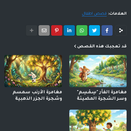
العلامات:
قصص اطفال
قد تعجبك هذه القصص
مغامرة الفأر "سِمْسِم"
مغامرة الأرنب سمسم
وسر الشجرة المضيئة
وشجرة الجزر الذهبية