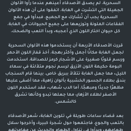
السحرية. لم يصدق الأصدقاء أعينهم عندما رأوا الألوان
الجميلة التي انتشرت في الغابة. اتفقوا على أن هذه الألوان
السحرية يجب أن تُشارك مع الجميع. فبدأوا في جمع
الفقاعات الملونة وتوزيعها على جميع الحيوانات في الغابة.
كل حيوان اختار اللون الذي أعجبه، وبدأ اللعب والضحك.
قررت الأصدقاء الأربعة أن يستخدموا هذه الألوان السحرية
لجعل الغابة مكانًا أجمل وأكثر بهجة. أخذ قفاز اللون الأحمر
ورسم قلوبًا صغيرة على الأشجار كرمز للصداقة. استخدمت
البومة حكيمة اللون الأزرق لرسم نجوم متلألئة في سماء
الليل، مما جعل الغابة تتلألأ ببريق خاص. بينما قام السنجاب
بندق بطلاء الجسور الخشبية بألوان زاهية، مما أضفى عليها
مظهرًا جديدًا ومبهجًا. أما الدب شهاب، فقد استخدم اللون
الأصفر لطلاء الأزهار، مما جعلها تبدو وكأنها تشرق
كالشمس.
بعد قضاء ساعات طويلة في تلوين الغابة، شعر الأصدقاء
بالتعب والجوع. فاجتمعوا حول شجرة كبيرة، وأخرجوا سلال
طعامهم، وبدأوا في تناول الطعام والحديث عن مغامرتهم