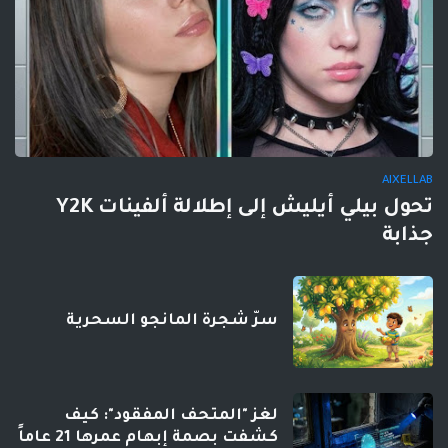
AIXELLAB
تحول بيلي أيليش إلى إطلالة ألفينات Y2K
جذابة
سرّ شجرة المانجو السحرية
لغز "المتحف المفقود": كيف
كشفت بصمة إبهام عمرها 21 عاماً