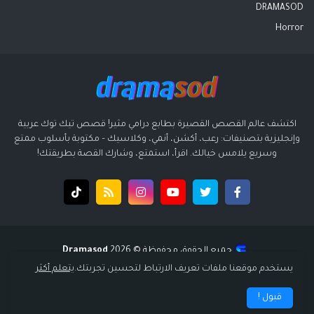
DRAMASOD
Horror
اكتشف عالم القصص القصيرة بطابع درامي مثير! قصص تيك توك عربية
وإنجليزية بتصنيفات: رعب، أكشن، أنمي، وكلاسيك – مكتوبة بأسلوب ممتع
وسريع يلامس خيالك. اقرأ، استمتع، وشارك القصة بطريقتك!
جميع الحقوق محفوظة ©️ 2026
Dramasod
قالب بواسطة
قالب سوبر ميجا - supermega
| تصميم
انتشار ديجيتال
يستخدم موقعنا ملفات تعريف الارتباط لتحسين تجربتك.
يتعلم أكثر
الرئيسية
سياسة الخصوصية
إتفاقية الاستخدام
من نحن
قبول !
اتصل بنا