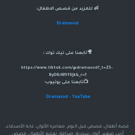
👶 للمزيد من قصص الاطفال:
Dramasod
🎥تابعنا على تيك توك :
https://www.tiktok.com/@dramasod?_t=ZS-
8yDKrMVf6Jk&_r=1
📺تابعنا على يوتيوب:
Dramasod - YouTube
قصة أطفال، قصص قبل النوم، مغامرة الألوان، غابة الأصدقاء،
أرنب صغير، ألوان سحرية، صداقة، تعليم الأطفال، قصص