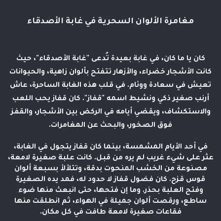
مغامرة الألوان السحرية في غابة الأصدقاء
كان يا ما كان، في غابة بعيدة تُدعى "غابة الأصدقاء"، حيث
كانت الأشجار خضراء، والأزهار تتفتح بألوان زاهية، والحيوانات
تعيش في سعادة ووئام. في قلب هذه الغابة الساحرة، عاش
أرنب صغير ذكي ونشيط اسمه "قفاز". كان قفاز يحب اللعب
والاستكشاف، ويقضي أيامه في الركض بين الأشجار، والقفز
فوق الصخور، والبحث عن المغامرات.
في أحد الأيام المشمسة، بينما كان قفاز يتجول في الغابة،
عثر على شيء غريب لم يره من قبل. كانت علبة صغيرة لامعة،
مصنوعة من الخشب المنحوت بدقة، وتتلألأ بسبعة ألوان
قوس قزح. كان فضول قفاز لا حدود له، فمد يده الصغيرة
وفتح العلبة بحذر. وما إن فتحها، حتى انبعث منها ضوء
ساطع، ورقصت ألوان جميلة في الهواء، ثم انطلقت منها
فقاعات صغيرة لامعة طافت في كل مكان.