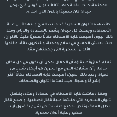
الممتعة. كانت الغابة كلها تتلألأ بألوان قوس قزح، وكل
حيوان كان سعيدًا باللون الذي اختاره.
كانت هذه الألوان السحرية قد جلبت الفرح والبهجة إلى غابة
الأصدقاء، وجعلت كل حيوان يشعر بالسعادة والوئام. ومنذ
ذلك اليوم، أصبحت غابة الأصدقاء مكانًا سحريًا مليئًا بالألوان،
حيث يعيش الجميع في سلام ومحبة، ويتذكرون دائمًا مغامرة
الألوان السحرية التي جمعتهم معًا.
تعلم قفاز وأصدقاؤه أن الجمال يمكن أن يكون في كل مكان
حولنا، وأن مشاركة الفرح مع الآخرين هو أجمل شيء في
الحياة. ومنذ ذلك الحين، أصبحت غابة الأصدقاء مكانًا أكثر
إشراقًا وبهجة، حيث تملأها الألوان والضحكات.
وهكذا، عاشت غابة الأصدقاء في سعادة وهناء، بفضل
الألوان السحرية التي جلبتها علبة قفاز الصغيرة. وأصبح قفاز
بطل الغابة، وتذكر الجميع كيف بدأ كل شيء بفضول أرنب
صغير وعلبة ألوان سحرية.