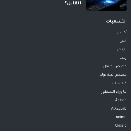
القاتل؟
التسميات
أكشن
أنمي
تاريخي
رعب
قصص اطفال
قصص تيك توك
كلاسيك
ما وراء السطور
Action
AIXELLab
Anime
Classic