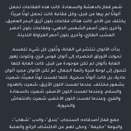
شعر قفاز بالدهشة والسعادة. كانت هذه الفقاعات تحمل
ألوانًا لم يرها من قبل، وكل فقاعة كانت تحمل لونًا فريدًا
يختلف عن الآخر. كانت هناك فقاعات بلون أزرق البحر العميق،
وأخرى بلون أصفر الشمس الذهبي، وفقاعات بلون أخضر
العشب الطازج، وأخرى بلون أحمر الفراولة اللذيذة.
بدأت الألوان تنتشر في الغابة، وتُلون كل شيء تلمسه.
تحولت الأوراق الخضراء إلى ألوان قوس قزح، وتلونت زهور
الغابة بألوان لم تكن موجودة من قبل. كانت الغابة كلها
تتحول إلى لوحة فنية رائعة الجمال. لم تكن الألوان مجرد ألوان
عادية، بل كانت ألوانًا سحرية. كلما لمست لونًا معينًا، شعرت
بشعور مختلف. عندما لمست اللون الأزرق، شعرت بالهدوء
والسلام. وعندما لمست اللون الأصفر، شعرت بالسعادة
والفرح. وعندما لمست اللون الأخضر، شعرت بالانتعاش
والحيوية.
جمع قفاز أصدقاءه: السنجاب "بندق"، والدب "شهاب"،
والبومة "حكيمة". وحكى لهم عن الاكتشاف الرائع والعلبة