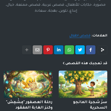
مصورة، حكايات للأطفال، قصص عربية، قصص ممتعة، خيال،
إبداع، تلوين، بهجة، سعادة.
العلامات:
قصص اطفال
قد تعجبك هذه القصص
سرّ شجرة المانجو
رحلة العصفور "مِشْمِش"
السحرية
وكنز الغابة المفقود