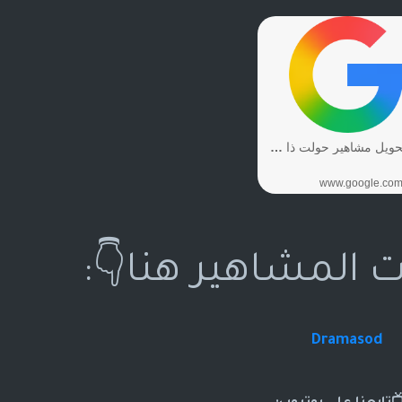
ت المشاهير هنا👇:
Dramasod