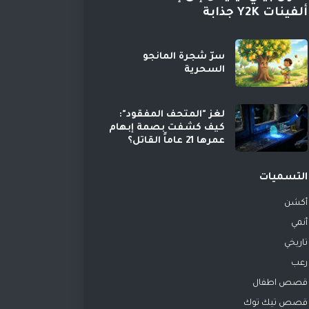
ألفينات Y2K جذابة
سرّ شجرة المانجو
السحرية
لغز "المتحف المفقود":
كيف كشفت بصمة إبهام
عمرها 21 عاماً القاتل؟
التسميات
أكشن
أنمي
تاريخي
رعب
قصص اطفال
قصص تيك توك