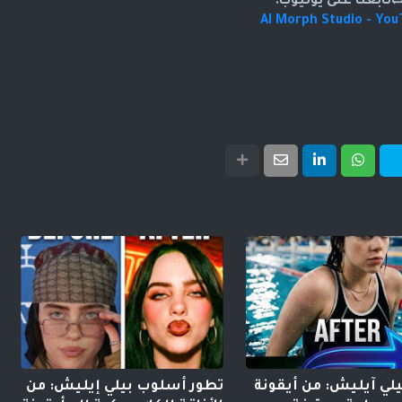
تابعنا على يوتيوب:
AI Morph Studio - Yo
لي آيليش: من أيقونة
تطور أسلوب بيلي إيليش: من