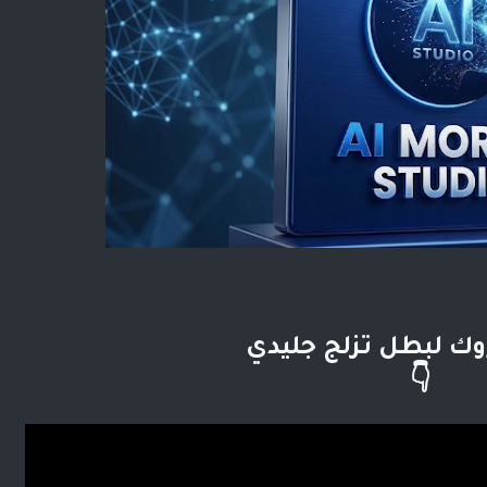
وك لبطل تزلج جليدي
👇