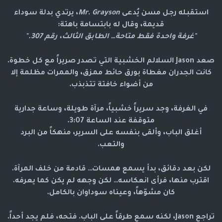
استقبله رجل مسن يُدعى
Mr. Grayson
، يرتدي بدلة سوداء
قديمة، وقال له بابتسامة باهتة:
"غرفة واحدة فقط متاحة… الطابق الثالث، رقم 307."
صعد Jason السلالم الخشبية التي تصدر صريراً مع كل خطوة.
كانت الجدران مغطاة بورق حائط ممزق، والممرات مظلمة إلا
من أضواء خافتة تتذبذب.
في الغرفة، وجد سريراً خشبياً، مرآة طويلة، وساعة جدارية
متوقفة عند الساعة 3:07.
أغلق الباب، وألقى بنفسه على السرير، منهكاً من البرد
والتعب.
لكن بعد دقائق، بدأ يسمع همسات… قادمة من خلف المرآة.
اقترب منها، فرأى انعكاسه… لكن وجهه لم يكن كما يعرفه.
كان مشوّهاً، وعيناه سوداوان بالكامل.
تراجع Jason، لكنه سمع طرقاً على الباب. فتحه، فلم يجد أحداً.