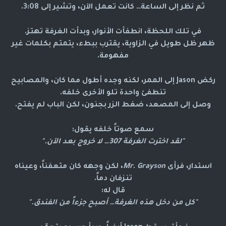
ثم نظر إلى الساعة… كانت تعمل الآن، وتشير إلى 3:08.
في تلك اللحظة، انطفأت الأنوار، وبدأت الغرفة تهتز.
ظهر ظل طويل في الزاوية، يقترب ببطء، يتمتم بكلمات غير
مفهومة.
ركض Jason إلى الممر، لكنه وجده أطول مما كان، والمصابيح
تنطفئ واحدة تلو الأخرى خلفه.
وصل إلى المصعد، ضغط الزر بجنون، لكن الباب لم يفتح.
سمع صوتاً خلفه يقول:
"لقد اخترت الغرفة 307… لا خروج بعد الآن."
استدار، فرأى
Mr. Grayson
، لكن وجهه كان متعفناً، وعيناه
تنزفان دماً.
قال له:
"كل من دخل هذه الغرفة… أصبح جزءاً من الفندق."