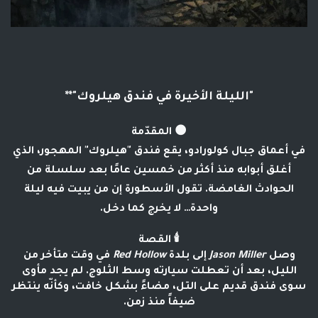
"الليلة الأخيرة في فندق هيلروك"**
🌑 المقدّمة
في أعماق جبال كولورادو، يقع فندق "هيلروك" المهجور، الذي
أغلق أبوابه منذ أكثر من خمسين عامًا بعد سلسلة من
الحوادث الغامضة. تقول الأسطورة إن من يبيت فيه ليلة
واحدة… لا يخرج كما دخل.
🕯️ القصة
وصل
Jason Miller
إلى بلدة
Red Hollow
في وقت متأخر من
الليل، بعد أن تعطلت سيارته وسط الثلوج. لم يجد مأوى
سوى فندق قديم على التل، مضاءً بشكل خافت، وكأنّه ينتظر
ضيفاً منذ زمن.