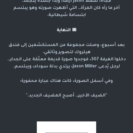
فجأة، سقط Jason أرضاً، وبدأ جسده يتجمّد.
آخر ما رآه كان المرآة… التي أظهرت صورته وهو يبتسم
ابتسامة شيطانية.
📅 النهاية
بعد أسبوع، وصلت مجموعة من المستكشفين إلى فندق
هيلروك لتصوير وثائقي.
دخلوا الغرفة 307، فوجدوا صورة قديمة معلّقة على الجدار…
لرجل يُدعى Jason Miller، يرتدي بدلة سوداء، ويبتسم.
وفي أسفل الصورة، كانت هناك عبارة محفورة:
"الضيف الأخير… أصبح المضيف الجديد."