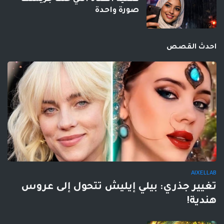
صورة واحدة
احدث القصص
AIXELLAB
تغيير جذري: بيلي إيليش تتحول إلى عروس
هندية!