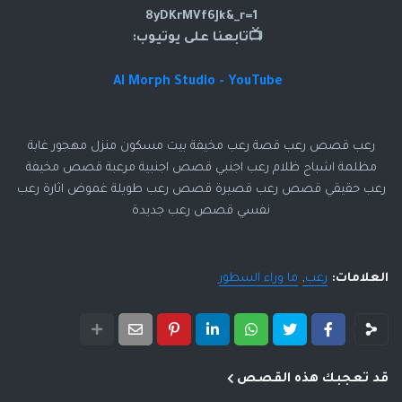
8yDKrMVf6Jk&_r=1
📺تابعنا على يوتيوب:
AI Morph Studio - YouTube
رعب قصص رعب قصة رعب مخيفة بيت مسكون منزل مهجور غابة
مظلمة اشباح ظلام رعب اجنبي قصص اجنبية مرعبة قصص مخيفة
رعب حقيقي قصص رعب قصيرة قصص رعب طويلة غموض اثارة رعب
نفسي قصص رعب جديدة
العلامات:
رعب
ما وراء السطور
قد تعجبك هذه القصص