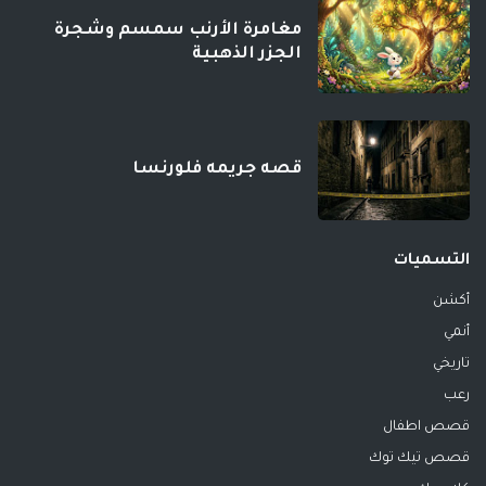
مغامرة الأرنب سمسم وشجرة
الجزر الذهبية
قصه جريمه فلورنسا
التسميات
أكشن
أنمي
تاريخي
رعب
قصص اطفال
قصص تيك توك