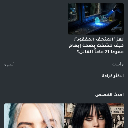
لغز "المتحف المفقود":
كيف كشفت بصمة إبهام
عمرها 21 عاماً القاتل؟
أحدث
أقدم
الاكثر قراءة
احدث القصص