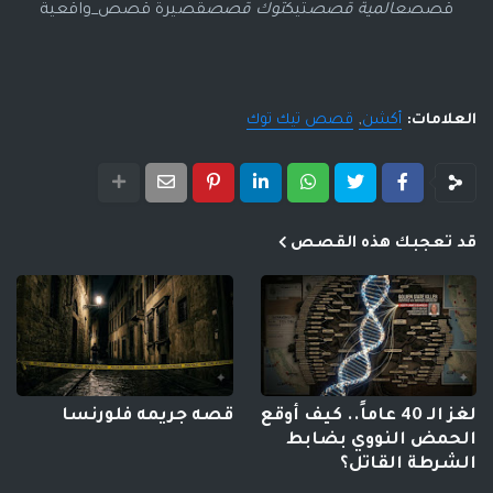
قصص
عالمية قصص
تيك
توك قصص
قصيرة قصص_واقعية
العلامات:
أكشن
قصص تيك توك
قد تعجبك هذه القصص
لغز الـ 40 عاماً.. كيف أوقع
قصه جريمه فلورنسا
الحمض النووي بضابط
الشرطة القاتل؟