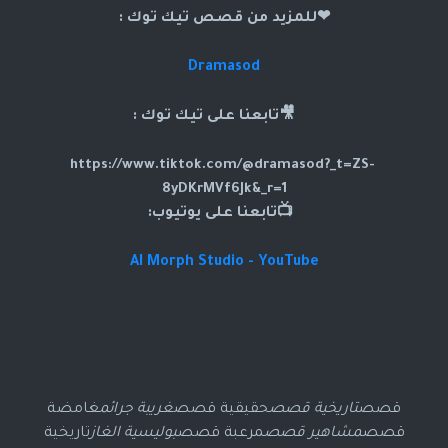
❤للمزيد من قصص تيك توك :
Dramasod
🎥تابعنا على تيك توك :
https://www.tiktok.com/@dramasod?_t=ZS-
8yDKrMVf6Jk&_r=1
📺تابعنا على يوتيوب:
AI Morph Studio - YouTube
قصص
تاريخية قصص
حقيقية قصص
غريبة جرائم
غامضة
قصص
مشاهير قصص
مرعبة قصص
بوليسية الغاز
تاريخية