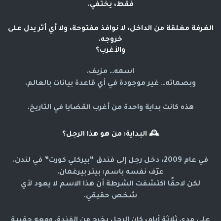
فقط
، يختفي.
الغرفة مغلقة من الداخل، لا نوافذ مفتوحة، ولا أي أثر يدل على
خروجه.
والأغرب؟
اسمه… مزيف.
وبصماته… غير موجودة في أي قاعدة بيانات بالعالم.
هذه كانت بداية واحدة من أغرب القضايا في التاريخ.
🕰️
البداية: من هو هذا الرجل؟
في عام 2009، دخل رجل إلى فندق “بيركلي كورت” في لندن.
عرّف نفسه باسم: بيتر بيرغمان.
لكن لاحقًا اكتشفت الشرطة أن هذا الاسم لا يعود لأي
شخص حقيقي.
على مدى ثلاثة أيام، كان الرجل يخرج من الفندق ومعه حقيبة