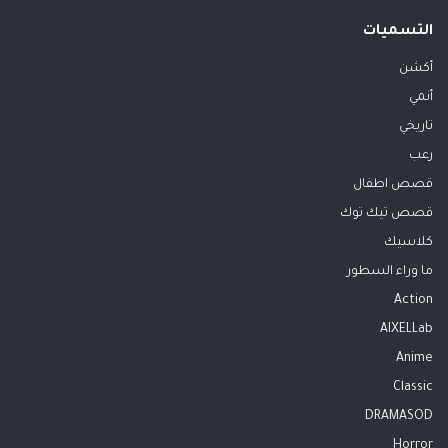
التسميات
أكشن
أنمي
تاريخي
رعب
قصص اطفال
قصص تيك توك
كلاسيك
ما وراء السطور
Action
AIXELLab
Anime
Classic
DRAMASOD
Horror