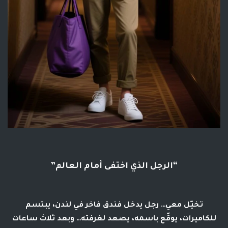
“الرجل الذي اختفى أمام العالم”
تخيّل معي… رجل يدخل فندق فاخر في لندن، يبتسم
للكاميرات، يوقّع باسمه، يصعد لغرفته… وبعد
ثلاث ساعات