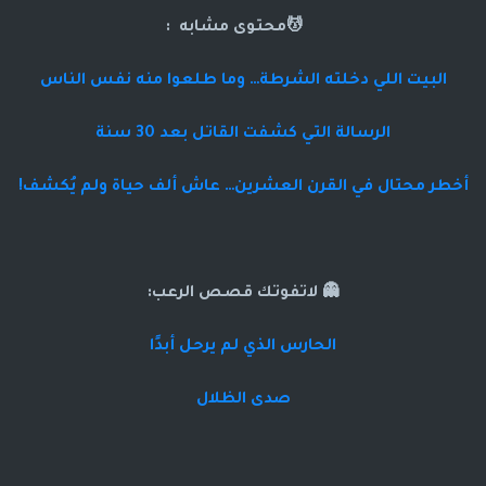
💆محتوى مشابه :
البيت اللي دخلته الشرطة… وما طلعوا منه نفس الناس
الرسالة التي كشفت القاتل بعد 30 سنة
أخطر محتال في القرن العشرين… عاش ألف حياة ولم يُكشف!
👻 لاتفوتك قصص الرعب:
الحارس الذي لم يرحل أبدًا
صدى الظلال