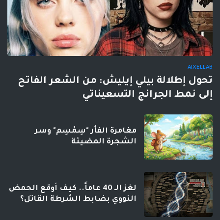
AIXELLAB
تحول إطلالة بيلي إيليش: من الشعر الفاتح
إلى نمط الجرانج التسعيناتي
مغامرة الفأر "سِمْسِم" وسر
الشجرة المضيئة
لغز الـ 40 عاماً.. كيف أوقع الحمض
النووي بضابط الشرطة القاتل؟