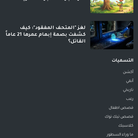
لغز "المتحف المفقود": كيف
كشفت بصمة إبهام عمرها 21 عاماً
القاتل؟
التسميات
أكشن
أنمي
تاريخي
رعب
قصص اطفال
قصص تيك توك
كلاسيك
ما وراء السطور