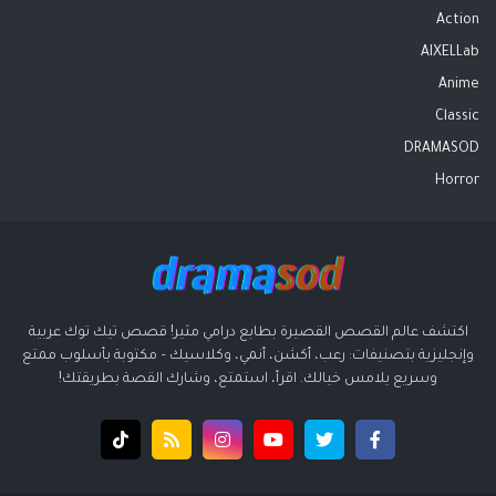
Action
AIXELLab
Anime
Classic
DRAMASOD
Horror
اكتشف عالم القصص القصيرة بطابع درامي مثير! قصص تيك توك عربية
وإنجليزية بتصنيفات: رعب، أكشن، أنمي، وكلاسيك – مكتوبة بأسلوب ممتع
وسريع يلامس خيالك. اقرأ، استمتع، وشارك القصة بطريقتك!