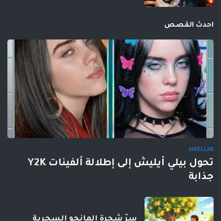
احدث القصص
AIXELLAB
تحول بيلي أيليش إلى إطلالة ألفينات Y2K
جذابة
سرّ شجرة المانجو السحرية