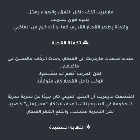
مارغريت تقف داخل النفق، والهواء يهتز…
ضوء قوي يقترب…
وفجأة يظهر القطار القديم، كما لو أنه خرج من الماضي.
🕰️
تكملة القصة
عندما صعدت مارغريت إلى القطار، وجدت الركّاب جالسين في 
أماكنهم…
لكن الغريب أنهم لم يشيخوا.
الوقت داخل القطار كان متوقفًا.
اكتشفت مارغريت أن النفق الفرعي كان جزءًا من تجربة سرية 
للحكومة في السبعينات، تهدف لابتكار “ممر زمني” قصير.
لكن التجربة فشلت… وابتلع الممر القطار.
🌟
النهاية السعيدة