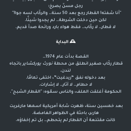
رجل مسنّ يصرخ:
"أنا شفته! القطار رجع بعد 50 سنة… والركّاب لسه جوا!"  
لكن حين دخلت الشرطة… لم يجدوا شيئًا.
لا قطار… لا ركّاب… فقط هواء بارد ورائحة صدأ قديم.
🕰️
البداية
القصة بدأت عام 1974…
قطار ركّاب صغير انطلق من محطة 
نورث يوركشاير
 باتجاه 
لندن.
بعد دخوله نفق “ريدغيت”، اختفى تمامًا.
لا حطام… لا آثار… لا إشارات.
الحكومة أغلقت الملف، والناس سمّوه: "القطار الشبح".
بعد خمسين سنة، ظهرت شابة أمريكية اسمها 
مارغريت 
هاربر
، باحثة في الظواهر الغامضة.
كانت مقتنعة أن القطار لم يتحطم… بل تم إخفاؤه.