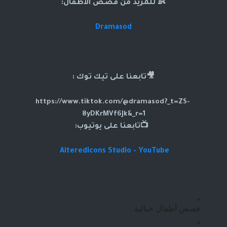
👶 للمزيد من قصص الاطفال:
Dramasod
🎥تابعنا على تيك توك :
https://www.tiktok.com/@dramasod?_t=ZS-
8yDKrMVf6Jk&_r=1
📺تابعنا على يوتيوب:
AlteredIcons Studio - YouTube
قصص أطفال خيالية