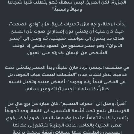
الجزيرة، لكن الطريق ليس سهلاً، فهو يتطلب قلباً شجاعاً
وخيالاً واسعاً."
بدأت الرحلة، واجه مازن تحديات غريبة. مرّ بـ "وادي الصمت"،
حيث كان عليه أن يمشي دون إصدار أي صوت لأن الصدى
هناك قد يتحول إلى عواصف حقيقية. ثم وصل إلى "جسر
الألوان"، وهو جسر مصنوع من الضوء يختفي إذا توقف
الشخص عن الإيمان بقدرته على العبور.
في منتصف الجسر، تردد مازن قليلاً، وبدأ الجسر يتلاشى تحت
قدميه. تذكر كلمات جده: "الشجاعة ليست غياب الخوف، بل
هي المضي قدماً رغم وجوده". أغمض عينيه وتخيل نفسه
طائراً، فاستعاد الجسر ثباته وعبر بسلام.
أخيراً، وصل إلى "محراب النسيم". كان عبارة عن برج عالٍ من
الكريستال يلمع تحت أشعة الشمس. في القمة، وجد تجويفاً
يناسب القلادة تماماً. عندما وضعها، انبعث ضوء أخضر قوي
غطى الجزيرة بالكامل. عادت الجزيرة لترتفع إلى مكانها
الصحيح، وانطلقت منها نسمات رقيقة محملة برائحة