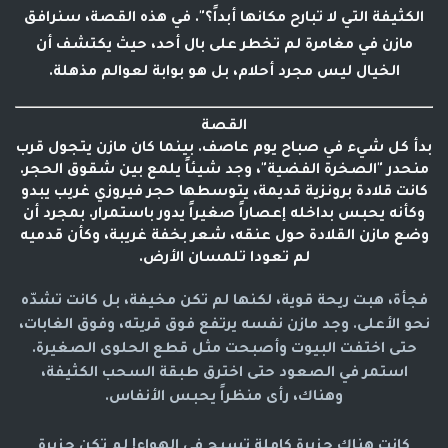
الكثيفة التي لا تبارح مكانها أبداً؟". في هذه القصة، سنرافق
مازن في مغامرة لم تخطر على بال أحد، حيث يكتشف أن
الخيال ليس مجرد أحلام، بل هو بوابة لعوالم مذهلة.
القصة
بدأ كل شيء في صباح يوم عاصف. بينما كان مازن يتجول قرب
منحدر "الصخرة الفضية"، وجد شيئاً يلمع بين شقوق الحجر.
كانت قلادة برونزية قديمة، يتوسطها حجر فيروزي غريب يبدو
وكأنه يحبس بداخله إعصاراً صغيراً يدور باستمرار. بمجرد أن
وضع مازن القلادة حول عنقه، شعر بخفة غريبة، وكأن قدميه
لم تعودا تلمسان الأرض.
فجأة، هبت ريحة قوية، لكنها لم تكن مخيفة، بل كانت تشدّه
نحو الأعلى. وجد مازن نفسه يرتفع فوق قريته، وفوق الغابات،
حتى اختفت البيوت وأصبحت مثل قطع الحلوى الصغيرة.
استمر في الصعود حتى اخترق طبقة السحب الكثيفة،
وهناك، رأى منظراً يحبس الأنفاس.
كانت هناك جزيرة كاملة تسبح في الهواء! لم تكن جزيرة