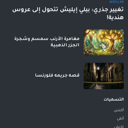
AIXELLAB
تغيير جذري: بيلي إيليش تتحول إلى عروس
هندية!
مغامرة الأرنب سمسم وشجرة
الجزر الذهبية
قصه جريمه فلورنسا
التسميات
أكشن
أنمي
تاريخي