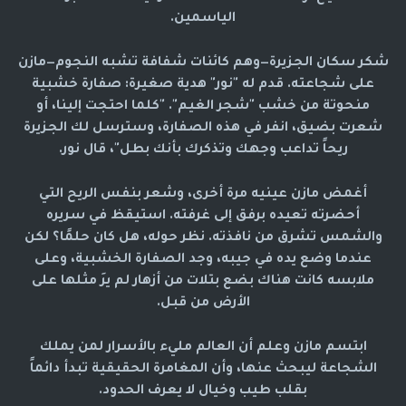
الياسمين.
شكر سكان الجزيرة—وهم كائنات شفافة تشبه النجوم—مازن
على شجاعته. قدم له "نور" هدية صغيرة: صفارة خشبية
منحوتة من خشب "شجر الغيم". "كلما احتجت إلينا، أو
شعرت بضيق، انفر في هذه الصفارة، وسترسل لك الجزيرة
ريحاً تداعب وجهك وتذكرك بأنك بطل"، قال نور.
أغمض مازن عينيه مرة أخرى، وشعر بنفس الريح التي
أحضرته تعيده برفق إلى غرفته. استيقظ في سريره
والشمس تشرق من نافذته. نظر حوله، هل كان حلمًا؟ لكن
عندما وضع يده في جيبه، وجد الصفارة الخشبية، وعلى
ملابسه كانت هناك بضع بتلات من أزهار لم يرَ مثلها على
الأرض من قبل.
ابتسم مازن وعلم أن العالم مليء بالأسرار لمن يملك
الشجاعة ليبحث عنها، وأن المغامرة الحقيقية تبدأ دائماً
بقلب طيب وخيال لا يعرف الحدود.