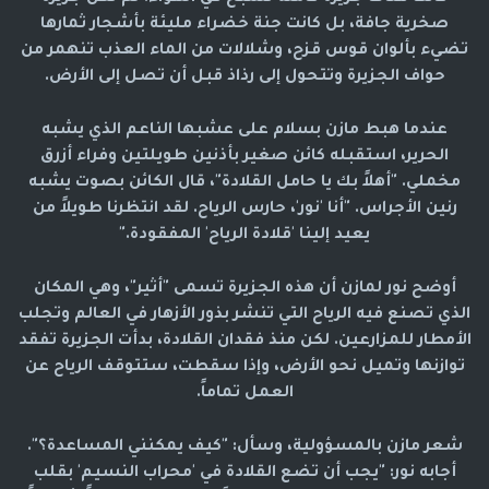
صخرية جافة، بل كانت جنة خضراء مليئة بأشجار ثمارها
تضيء بألوان قوس قزح، وشلالات من الماء العذب تنهمر من
حواف الجزيرة وتتحول إلى رذاذ قبل أن تصل إلى الأرض.
عندما هبط مازن بسلام على عشبها الناعم الذي يشبه
الحرير، استقبله كائن صغير بأذنين طويلتين وفراء أزرق
مخملي. "أهلاً بك يا حامل القلادة"، قال الكائن بصوت يشبه
رنين الأجراس. "أنا 'نور'، حارس الرياح. لقد انتظرنا طويلاً من
يعيد إلينا 'قلادة الرياح' المفقودة."
أوضح نور لمازن أن هذه الجزيرة تسمى "أثير"، وهي المكان
الذي تصنع فيه الرياح التي تنشر بذور الأزهار في العالم وتجلب
الأمطار للمزارعين. لكن منذ فقدان القلادة، بدأت الجزيرة تفقد
توازنها وتميل نحو الأرض، وإذا سقطت، ستتوقف الرياح عن
العمل تماماً.
شعر مازن بالمسؤولية، وسأل: "كيف يمكنني المساعدة؟".
أجابه نور: "يجب أن تضع القلادة في 'محراب النسيم' بقلب