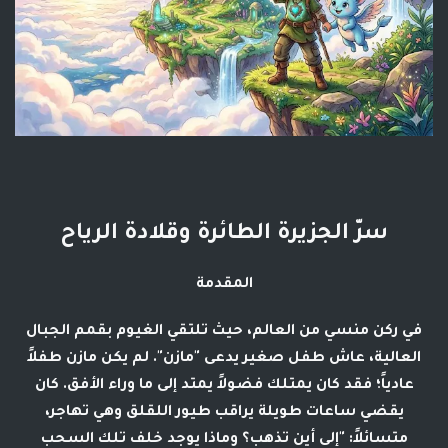
سرّ الجزيرة الطائرة وقلادة الرياح
المقدمة
في ركن منسي من العالم، حيث تلتقي الغيوم بقمم الجبال
العالية، عاش طفل صغير يدعى "مازن". لم يكن مازن طفلاً
عادياً؛ فقد كان يمتلك فضولاً يمتد إلى ما وراء الأفق. كان
يقضي ساعات طويلة يراقب طيور اللقلق وهي تهاجر،
متسائلاً: "إلى أين تذهب؟ وماذا يوجد خلف تلك السحب