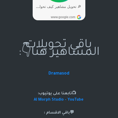
باقي تحويلات
المشاهير هنا👇:
Dramasod
📺تابعنا على يوتيوب:
AI Morph Studio - YouTube
💬باقي الاقسام :