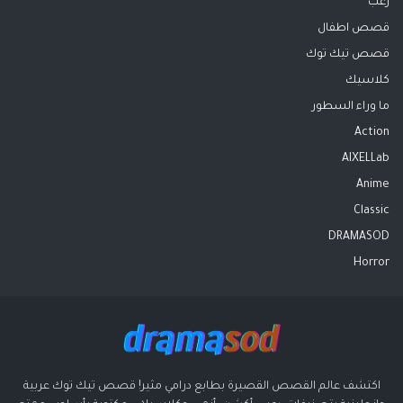
رعب
قصص اطفال
قصص تيك توك
كلاسيك
ما وراء السطور
Action
AIXELLab
Anime
Classic
DRAMASOD
Horror
اكتشف عالم القصص القصيرة بطابع درامي مثير! قصص تيك توك عربية