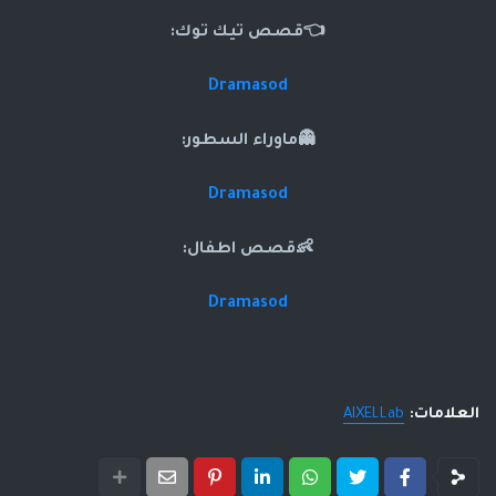
👈قصص تيك توك:
Dramasod
👻ماوراء السطور:
Dramasod
👶قصص اطفال:
Dramasod
العلامات:
AIXELLab