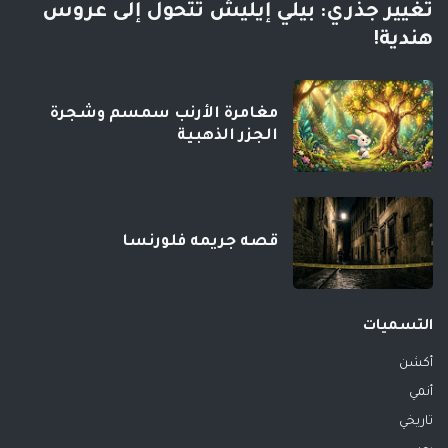
تغيير جذري: بيلي إيليش تتحول إلى عروس
هندية!
مغامرة الأرنب سمسم وشجرة
الجزر الذهبية
قصه جريمه فلورنسا
التسميات
أكشن
أنمي
تاريخي