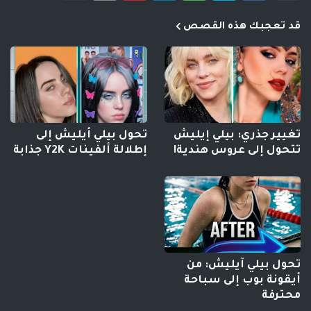
قد تعجبك هذه القصص
تغيير جذري: بيلي إيليش
تحول بيلي أيليش إلى
تتحول إلى عروس هندية!
إطلالة ألفينات Y2K جذابة
تحول بيلي آيليش: من
أيقونة بوب إلى سباحة
محترفة