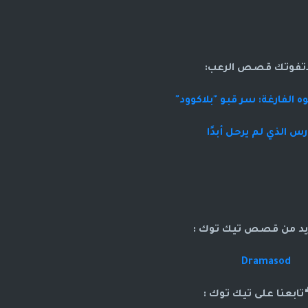
اتفوتك قصص الرعب:
 الفارغة: سر قبو "بلاكوود"
رس الذي لم يرحل أبدًا
د من قصص تيك توك :
Dramasod
بعنا على تيك توك :