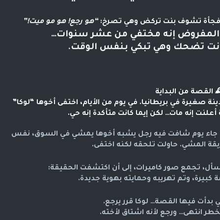
“هو رجع! هو مو ميت!”
تخيّل إنك تمشي في شارع هادئ با
والشرطة تطارد رجل كان المفروض إن
لكن الغريب؟ البنت كانت تضحك و
القصة من البداية

قبل عشر سنوات، كانت “إيما” تعيش في مدينة صغيرة في بريطانيا. في يوم من الأيام، اختفى أخوها “لوكا” 
بعد حادث غامض، والشرطة أعلنت إنه مات… لكن
مرت السنوات، وكل الأدلة كانت ضدها… إلى أن جاء يوم شافت فيه رجل يشبه أخوها يمشي في السوق، نفس 
الابتسامة، نفس طريقة المشي. حاولت
إيما ما استسلمت. بدأت تبحث، تسأل، تجمع صور ك
لوكا كان شاهد على جريمة كبيرة، وتم تهري
لكن في الليلة اللي بدأت فيها القص
رجع لأنه عرف إن الخطر انتهى… ورجع 