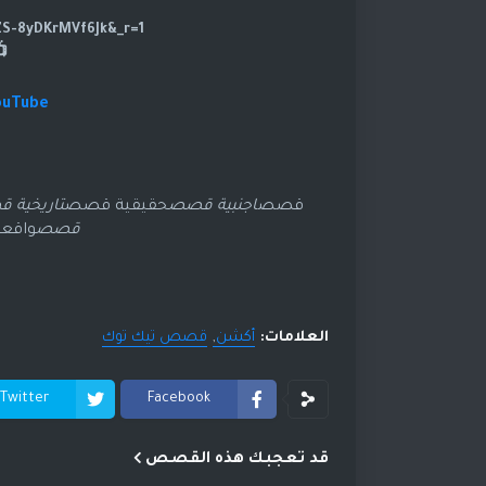
https://www.tiktok.com/@dramasod?_t=ZS-8yDKrMVf6Jk&_r=1
ouTube
قصص
اجنبية قصص
حقيقية قصص
تاريخية 
قصص
واقع
العلامات:
أكشن
قصص تيك توك
Twitter
Facebook
قد تعجبك هذه القصص