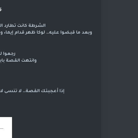

ب لوكا، مو لوكا نفسه.
سنوات…
مو بابتسامة خوف.
عة
إذا أعجبتك القصة… لا تنسى 