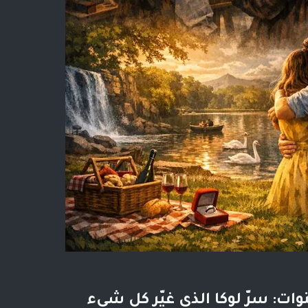
ات: سرّ لوكا الذي غيّر كل شيء