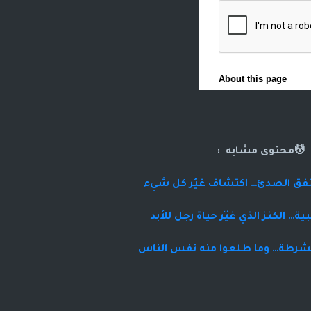
💆محتوى مشابه :
النفق الصدئ… اكتشاف غيّر كل شيء
ية… الكنز الذي غيّر حياة رجل للأبد
الشرطة… وما طلعوا منه نفس الناس