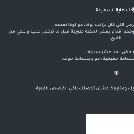
النهاية السعيدة

الشرطة كانت تطارد الرجل اللي كان يراق
وبعد ما قبضوا عليه… لوكا ظهر قدام إيما، ووقفوا قدام بعض لحظة طويلة قبل ما تركض عليه وتبكي من 
الفرح.
رجعوا لبعض بعد عشر 
وانتهت القصة بابتسامة حقيقية، 
🎯
 عشان توصلك باقي القصص القوية.
لايك ومتاب