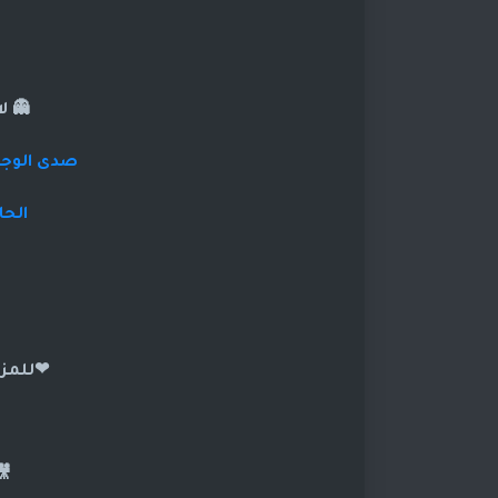
👻 ل
صدى الوجوه
الحا
❤للمزي
🎥تا