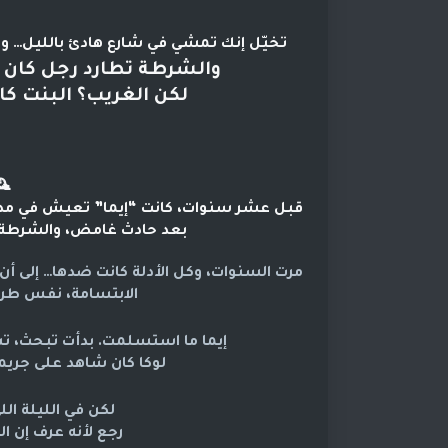
لليل… وفجأة تشوف بنت تركض وهي تصرخ: 
ه مختفي من عشر سنوات…
هي تبكي بنفس الوقت.
️
 إيما كانت متأكدة إنه حي.
 تلحقه لكنه اختفى.
اميرات، إلى أن اكتشفت الحقيقة:
به وحمايته بهوية جديدة.
ة… لوكا قرر يرجع.
لأنه اشتاق لأخته.