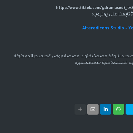
تابعنا على يوتيوب:
AlteredIcons Studio - Y
قصص
مشوقة قصص
تيك
توك قصص
غموض قصص
جرائم
محلولة
ية قصص
عالمية قصص
قصيرة