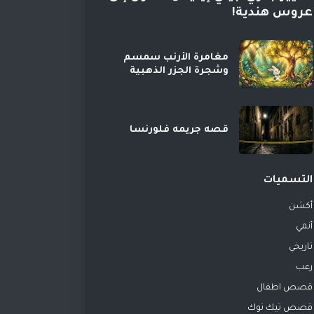
عروس هندية!
مغامرة الأرنب سمسم
وشجرة الجزر الذهبية
قصه جريمه فلورنسا
التسميات
أكشن
أنمي
تاريخي
رعب
قصص اطفال
قصص تيك توك