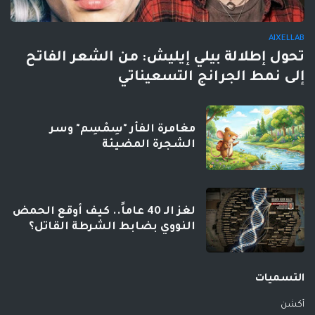
AIXELLAB
تحول إطلالة بيلي إيليش: من الشعر الفاتح
إلى نمط الجرانج التسعيناتي
مغامرة الفأر "سِمْسِم" وسر
الشجرة المضيئة
لغز الـ 40 عاماً.. كيف أوقع الحمض
النووي بضابط الشرطة القاتل؟
التسميات
أكشن