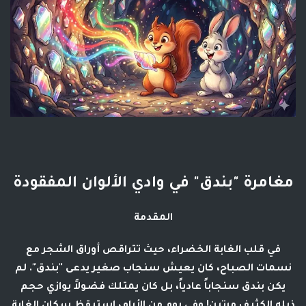
مغامرة "بندق" في وادي الألوان المفقودة
المقدمة
في قلب الغابة الخضراء، حيث تتراقص أوراق الشجر مع
نسمات الصباح، كان يعيش سنجاب صغير يدعى
"بندق"
. لم
يكن بندق سنجاباً عادياً، بل كان يمتلك فضولاً يوازي حجم
ذيله الكثيف مرتين! وفي يوم من الأيام، استيقظ سكان الغابة