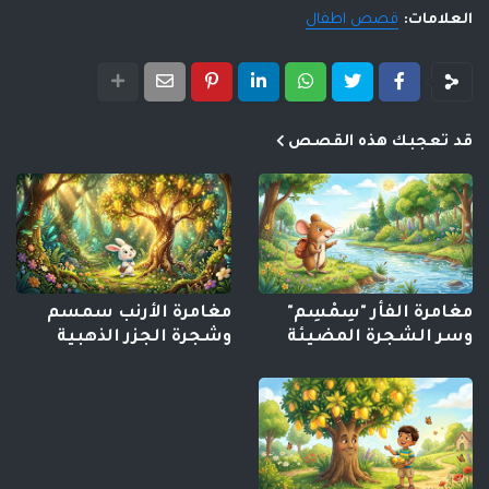
العلامات:
قصص اطفال
قد تعجبك هذه القصص
مغامرة الفأر "سِمْسِم"
مغامرة الأرنب سمسم
وسر الشجرة المضيئة
وشجرة الجزر الذهبية