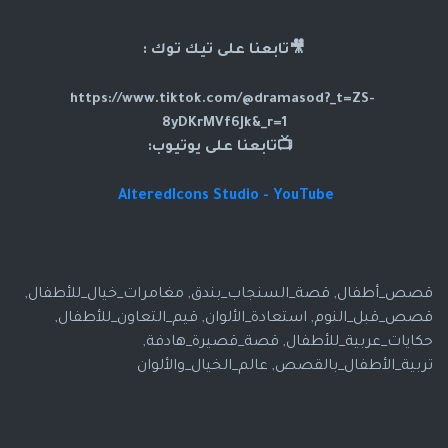
🎥تابعنا على تيك توك :
https://www.tiktok.com/@dramasod?_t=ZS-
8yDKrMVf6Jk&_r=1
📺تابعنا على يوتيوب:
AlteredIcons Studio - YouTube
قصص_أطفال, قصة_السنجاب_بندق, مغامرات_خيال_للأطفال,
قصص_قبل_النوم, استعادة_الألوان, قيم_التعاون_للأطفال,
حكايات_عربية_للأطفال, قصة_قصيرة_هادفة,
تربية_الأطفال_بالقصص, عالم_الخيال_والألوان