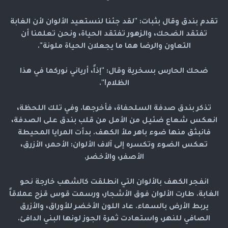
تقدم بندق وقال بثبات: "لقد جئنا لنستعيد الألوان لأن الغابة
تفتقد الضحك، والزهور تفتقد الحياة، ونحن تعلمنا أن
التعاون والرضا هما ما يجعلان الحياة ملونة".
ضحك الحارس بسخرية وقال: "إذاً، أرياني نوركما في هذا
الظلام!".
تذكر بندق صدفة السلحفاة، فأخرجها. وفي تلك اللحظة،
انعكس شعاع ضئيل من الأمل من قلب بندق على الصدفة،
فانبثق منها ضوء باهر ملأ الكهف. بدأت المرايا المحيطة
تعكس الضوء وتكسره إلى آلاف الألوان: الأحمر، الأزرق،
الأصفر، والأخضر.
انفجر الكهف بالألوان التي انطلقت كالشهب خارجة نحو
الغابة. طارت الألوان فوق الأشجار، ورسمت قوس قزح عملاقاً
يربط الأرض بالسماء. عاد اللون الأخضر للأوراق، والأزرق
الصافي للنهر، واستعادت ثمرة الجوز لونها البني الدافئ.