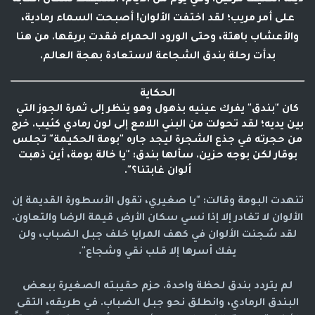
على أمر مريب؛ لقد اختفت الألوان! أصبحت السماء رمادية،
والأعشاب باهتة، وحتى الورود الحمراء فقدت بريقها. من هنا
بدأت رحلة بندق الشجاعة لاستعادة بهجة العالم.
الحكاية
كان "بندق" يفرك عينيه بذهول وهو ينظر إلى ثمرة الجوز التي
بين يديه؛ لقد تحولت من البني اللامع إلى لون رمادي كئيب. خرج
من حجرته في جذع الشجرة ليجد جاره "بومة الحكيمة" تجلس
بوقار لكن بوجه حزين. سألها بندق: "يا خالة بومة، أين ذهبت
ألوان غابتنا؟".
تنهدت البومة وقالت: "يا صغيري، تقول الأسطورة القديمة إن
الألوان لا تغادر إلا إذا نسي سكان الأرض قيمة الرضا والتعاون.
لقد سُجنت الألوان في
كهف المرايا
خلف جبل الضباب، ولن
يفك أسرها إلا قلب نقي وشجاع".
لم يتردد بندق لحظة واحدة. حزم حقيبته الصغيرة ببعض
البندق الرمادي، وانطلق نحو جبل الضباب. في طريقه، التقى