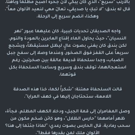
بالأرنب "سريع"، الذي كان يبكي لأن جحره أصبح مظلماً وباهتاً.
قال له بندق: "لا تبكِ يا صديقي، تعالَ معي لنعيد الألوان معاً".
وهكذا، انضم سريع إلى الرحلة.
واجه الصديقان تحديات كبيرة. كان عليهما عبور "نهر
النسيان"، حيث يحاول الماء إقناع العابرين بالعودة والنوم.
لكن بندق كان يغني بصوت عالٍ ليظل مستيقظاً، ويشجع
سريعاً على القفز فوق الصخور. وعندما وصلا إلى سفح جبل
الضباب، وجدا سلحفاة قديمة عالقة بين صخرتين. رغم
استعجالهما، توقف بندق وسريع وساعدا السلحفاة بكل
قوتهما.
قالت السلحفاة ممتنة: "شكراً لكما، خذا هذه الصدفة
اللامعة، ستحتاجان إليها في كهف المرايا".
وصل المغامران إلى قمة الجبل، ودخلا الكهف المظلم. فجأة،
ظهر أمامهما "حارس الظلال"، وهو كائن ضخم مكون من
سحب رمادية. قال الحارس بصوت رعدي: "لماذا جئتما إلى هنا؟
الألوان ملك لمن يقدرها فقط!".