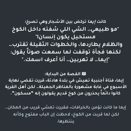
كانت 
إيما
 تركض بين الأشجار وهي تصرخ:
"مو طبيعي… الشي اللي شفته داخل الكوخ
مستحيل يكون إنسان!"
والظلام يطاردها، والخطوات الثقيلة تقترب…
لكنها فجأة توقفت لما سمعت صوتاً يقول:
"إيما… لا تهربين… أنا أعرف اسمك."
📖 القصة من البداية:
إيما، فتاة أجنبية تعيش في بلدة هادئة، قررت تقضي نهاية 
الأسبوع في غابة مشهورة بالمناظر الجميلة… لكن أهل القرية 
كانوا دائماً يحذرون من كوخ قديم يقولون إنه “مسكون”.
إيما ما كانت تؤمن بالخرافات، فقررت تمشي قريب من المكان…
لكن لما قربت من الكوخ، لاحظت إن الباب مفتوح وكأنه 
ينتظرها.