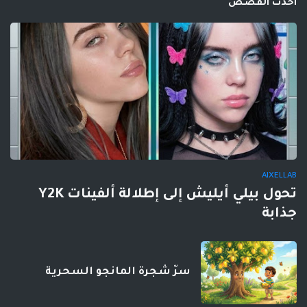
احدث القصص
AIXELLAB
تحول بيلي أيليش إلى إطلالة ألفينات Y2K
جذابة
سرّ شجرة المانجو السحرية