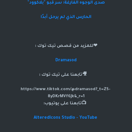
صدى الوجوه الفارغة: سر قبو "بلاكوود"
الحارس الذي لم يرحل أبدًا
❤للمزيد من قصص تيك توك :
Dramasod
🎥تابعنا على تيك توك :
https://www.tiktok.com/@dramasod?_t=ZS-
8yDKrMVf6Jk&_r=1
📺تابعنا على يوتيوب:
AlteredIcons Studio - YouTube