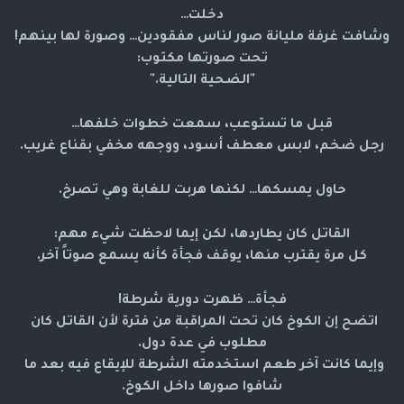
دخلت…
وشافت غرفة مليانة صور لناس مفقودين… وصورة لها بينهم!
تحت صورتها مكتوب:
"الضحية التالية."
قبل ما تستوعب، سمعت خطوات خلفها…
رجل ضخم، لابس معطف أسود، ووجهه مخفي بقناع غريب.
حاول يمسكها… لكنها هربت للغابة وهي تصرخ.
القاتل كان يطاردها، لكن إيما لاحظت شيء مهم:
كل مرة يقترب منها، يوقف فجأة كأنه يسمع صوتاً آخر.
فجأة… ظهرت دورية شرطة!
اتضح إن الكوخ كان تحت المراقبة من فترة لأن القاتل كان 
مطلوب في عدة دول.
وإيما كانت آخر طعم استخدمته الشرطة للإيقاع فيه بعد ما 
شافوا صورها داخل الكوخ.