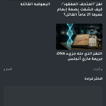
لغز "المتحف المفقود":
البعوضه القاتله
كيف كشفت بصمة إبهام
عمرها 21 عاماً القاتل؟
اللغز الذي حله جزيء DNA:
جريمة ماري أنجلس
أحدث
أقدم
الاكثر قراءة