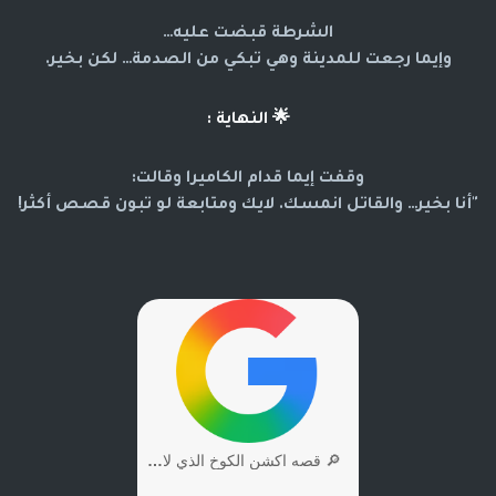
الشرطة قبضت عليه…
وإيما رجعت للمدينة وهي تبكي من الصدمة… لكن بخير.
🌟 النهاية :
وقفت إيما قدام الكاميرا وقالت:
"أنا بخير… والقاتل انمسك. لايك ومتابعة لو تبون قصص أكثر!