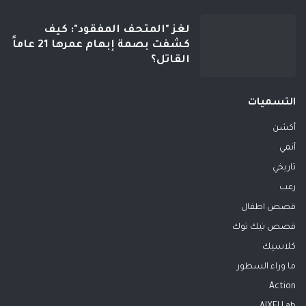
لغز "المتحف المفقود": كيف
كشفت بصمة إبهام عمرها 21 عاماً
القاتل؟
التسميات
أكشن
أنمي
تاريخي
رعب
قصص اطفال
قصص تيك توك
كلاسيك
ما وراء السطور
Action