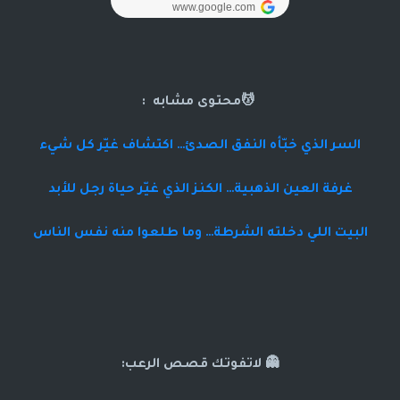
💆محتوى مشابه :
السر الذي خبّأه النفق الصدئ… اكتشاف غيّر كل شيء
غرفة العين الذهبية… الكنز الذي غيّر حياة رجل للأبد
البيت اللي دخلته الشرطة… وما طلعوا منه نفس الناس
👻 لاتفوتك قصص الرعب: