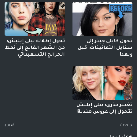
تحول كايلي جينر إلى
تحول إطلالة بيلي إيليش:
ستايل الثمانينات: قبل
من الشعر الفاتح إلى نمط
وبعد!
الجرانج التسعيناتي
تغيير جذري: بيلي إيليش
تتحول إلى عروس هندية!
أحدث
أقدم