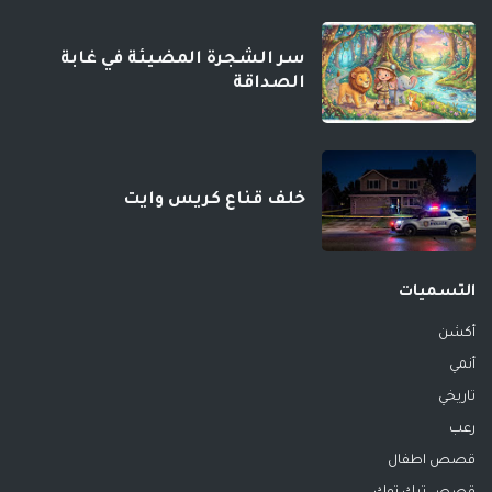
سر الشجرة المضيئة في غابة
الصداقة
خلف قناع كريس وايت
التسميات
أكشن
أنمي
تاريخي
رعب
قصص اطفال