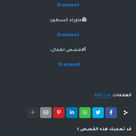
Dramasod
👻ماوراء السطور:
Dramasod
👶قصص اطفال:
Dramasod
العلامات:
AIXELLab
قد تعجبك هذه القصص