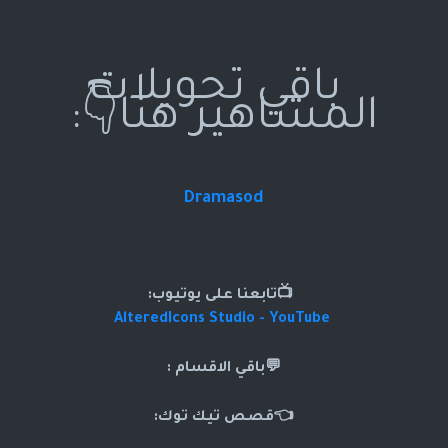
باقي تحويلات
المشاهير هنا👇:
Dramasod
📺تابعنا على يوتيوب:
AlteredIcons Studio - YouTube
💬باقي الاقسام :
👈قصص تيك توك: