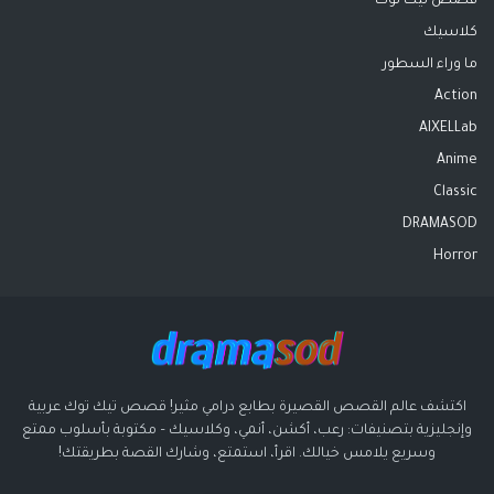
قصص تيك توك
كلاسيك
ما وراء السطور
Action
AIXELLab
Anime
Classic
DRAMASOD
Horror
اكتشف عالم القصص القصيرة بطابع درامي مثير! قصص تيك توك عربية
وإنجليزية بتصنيفات: رعب، أكشن، أنمي، وكلاسيك – مكتوبة بأسلوب ممتع
وسريع يلامس خيالك. اقرأ، استمتع، وشارك القصة بطريقتك!