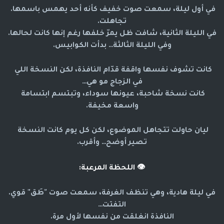
في أول ليلة، سمعت صوت خفيف كأنه أحد يهمس باسمها. 
تجاهلت.
في الليلة الثانية، شافت ظل يمرّ خلفها رغم إنها كانت لحالها.
وفي الليلة الثالثة… بدأت الكوابيس.
كانت تشوف نفسها واقفة قدّام النافذة، لكن النسخة اللي 
في الزجاج 
مو هي
…
كانت نسخة شاحبة، عيونها سوداء، وتبتسم ابتسامة 
واسعة مخيفة.
ليان حاولت تتجاهل الموضوع، لكن كل يوم كانت النسخة 
تصير أوضح… وأقرب.
👁️
اللحظة المرعبة:
في ليلة هادية، وهي تنظف الغرفة، سمعت صوت "طَق" قوي.
التفتت…
النافذة انغلقت من نفسها لأول مرة.