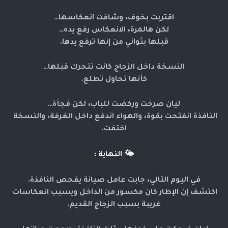
اقتربت بخوف، وشافت انعكاسها…
لكن هالمرة، الانعكاس رفع يده…
قبلها بثواني من إنها ترفع يدها.
النسخة داخل الزجاج كانت تتحرك قبلها…
كأنها تحاول تطلع.
ليان صرخت وركضت للباب، لكن فجأة…
النافذة انفتحت بقوة، والهواء اندفع داخل الغرفة، والنسخة 
اختفت.
🌤️
النهاية :
في اليوم التالي، جابت عامل صيانة يفحص النافذة.
اكتشف إن الإطار كان مكسور من الداخل ويسبب انعكاسات 
غريبة بسبب الزجاج القديم.