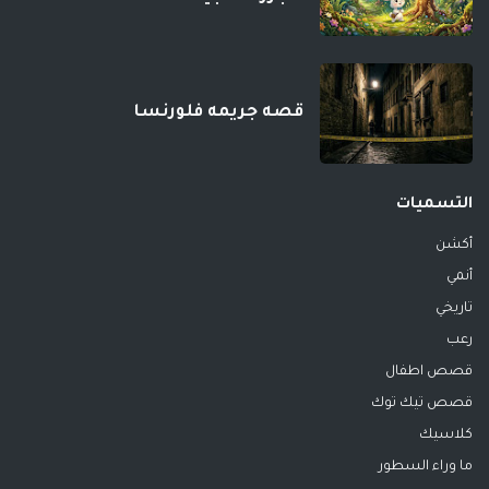
قصه جريمه فلورنسا
التسميات
أكشن
أنمي
تاريخي
رعب
قصص اطفال
قصص تيك توك
كلاسيك
ما وراء السطور