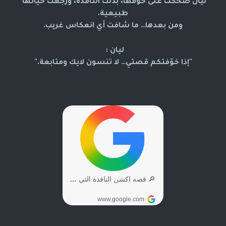
ليان ضحكت على خوفها، بدّلت النافذة، ورجعت حياتها 
طبيعية.
ومن بعدها… ما شافت أي انعكاس غريب.
ليان :
"إذا خوّفتكم قصتي… لا تنسون لايك ومتابعة."