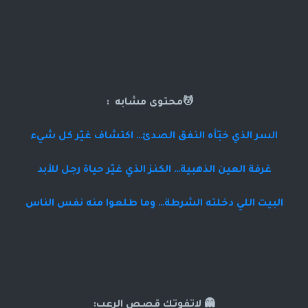
💆محتوى مشابه :
السر الذي خبّأه النفق الصدئ… اكتشاف غيّر كل شيء
غرفة العين الذهبية… الكنز الذي غيّر حياة رجل للأبد
البيت اللي دخلته الشرطة… وما طلعوا منه نفس الناس
👻 لاتفوتك قصص الرعب: