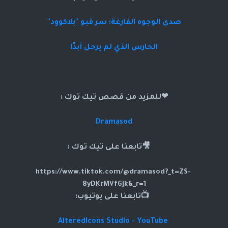
صدى الوجوه الفارغة: سر قبو "بلاكوود"
الحارس الذي لم يرحل أبدًا
❤للمزيد من قصص تيك توك :
Dramasod
🎥تابعنا على تيك توك :
https://www.tiktok.com/@dramasod?_t=ZS-
8yDKrMVf6Jk&_r=1
📺تابعنا على يوتيوب:
AlteredIcons Studio - YouTube