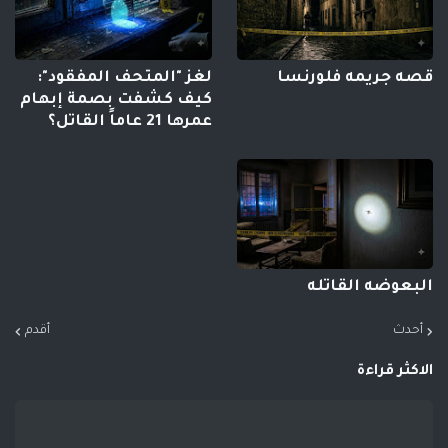
قصه جريمه فلورنسا
لغز "المتحف المفقود":
كيف كشفت بصمة إبهام
عمرها 21 عاماً القاتل؟
البعوضه القاتله
أحدث
أقدم
الاكثر قراءة