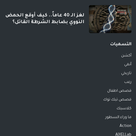
لغز الـ 40 عاماً.. كيف أوقع الحمض
النووي بضابط الشرطة القاتل؟
التسميات
أكشن
أنمي
تاريخي
رعب
قصص اطفال
قصص تيك توك
كلاسيك
ما وراء السطور
Action
AIXELLab