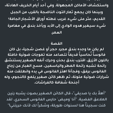
واستكشاف الأماكن المجهولة. وفي أحد أيام الخريف الهادئة،
وبينما كان يجمع ثمار التوت الناضجة بالقرب من الجبل
القديم، عثر على شيء غريب غطته أوراق الأشجار الجافة؛
شيء سيغير هدوء الوادي إلى الأبد ويأخذ بندق في مغامرة
العمر.
القصة
لم يكن ما وجده بندق مجرد حجر أو غصن شجرة، بل كان
فانوساً نُحاسياً قديماً تتصاعد منه تموجات ضوئية خافتة
باللون الأزرق. اقترب بندق بحذر، وحرك أنفه الصغير يستنشق
رائحة تشبه رائحة المطر والياسمين. مسح الغبار عن زجاج
الفانوس برفق، وفجأة! اهتز الفانوس في يده وانطلقت منه
شرارات ضوئية ملونة، ثم ظهر كائن صغير يلمع كالنجوم، وله
أجنحة شفافة كالفراشات.
"أهلاً بك يا صديقي"، قال الكائن الصغير بصوت يشبه رنين
الملاعق الفضية. "أنا 'وميض' حارس الفانوس السحري. لقد
كنت سجيناً هنا لسنوات طويلة، وشكراً لك لأنك حررتني!"