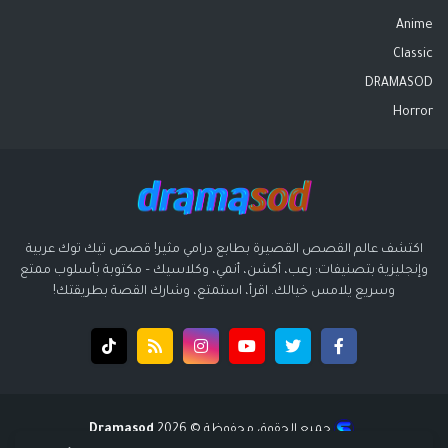
Anime
Classic
DRAMASOD
Horror
اكتشف عالم القصص القصيرة بطابع درامي مثير! قصص تيك توك عربية
وإنجليزية بتصنيفات: رعب، أكشن، أنمي، وكلاسيك – مكتوبة بأسلوب ممتع
وسريع يلامس خيالك. اقرأ، استمتع، وشارك القصة بطريقتك!
جميع الحقوق محفوظة ©️ 2026
Dramasod