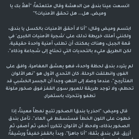
اتسعت عينا بندق من الدهشة وقال متلعثماً: "أهلاً بك يا
وميض. هل... هل تحقق الأمنيات؟"
ابتسم وميض وقال: "أنا لا أحقق الأمنيات بالكسل يا بندق،
ولكنني أملك خريطة تدلك على 'شجرة الأمنيات الكبرى' في
قمة الجبل، وهناك يمكنك أن تطلب أمنية واحدة حقيقية.
لكن الطريق مليء بالتحديات التي تحتاج إلى شجاعة وذكاء".
لم يتردد بندق لحظة واحدة، فهو يعشق المغامرة. وافق على
الفور، وانطلقت الرحلة. كان التحدي الأول هو "نهر الألوان
المتأرجح". عندما وصلا إلى النهر، وجدا أن الجسر الخشبي قد
تحطم، ولا توجد طريقة للعبور سوى القفز فوق صخور ملونة
تطفو وتتحرك باستمرار.
قال وميض: "احذر يا بندق! الصخور تتبع نمطاً معيناً، إذا
خطوت على اللون الخطأ فستسقط في الماء". تأمل بندق
الصخور بذكاء، ولاحظ أن الألوان تتكرر: أحمر، ثم أصفر، ثم
أزرق. قال بندق بثقة: "أنا جاهز!". وبدأ بالقفز خفيفاً ورشيقاً: