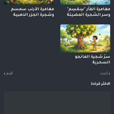
مغامرة الفأر "سِمْسِم"
مغامرة الأرنب سمسم
وسر الشجرة المضيئة
وشجرة الجزر الذهبية
سرّ شجرة المانجو
السحرية
أحدث
أقدم
الاكثر قراءة