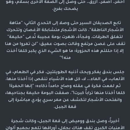
أحمر.. أصفر.. أزرق.. حتى وصل إلى الضفة الأخرى بسلام، وهو
يضحك بفرح.
تابع الصديقان السير حتى وصلا إلى التحدي الثاني: "متاهة
الأشجار الناطقة". كانت الأشجار متشابكة الأغصان وتتحرك
لتغلق الطرقات. وفجأة، ظهرت بومة عجيبة تُدعى "حكيمة"
تقف على غصن مرتفع وقالت بصوت عميق: "لن تمروا من هنا
إلا إذا حللتم هذه الحزورة: ما هو الشيء الذي يكبر كلما أخذت
منه؟"
جلس بندق يفكر ويحك أذنيه الطويلتين. فكر في الطعام، في
الألعاب، في الماء... لا، كل هذه الأشياء تنقص إذا أخذنا منها.
ثم لمعت فكرة في عقله وصاح حامداً ذكاءه: "إنها الحفرة!
كلما أخذنا منها تراباً كبرت!". صفقت البومة حكيمة بجناحيها،
وانفتحت الأشجار لتكشف عن ممر سري يؤدي مباشرة إلى
قمة الجبل.
أخيراً، وصل بندق ووميض إلى قمة الجبل، وكانت شجرة
الأمنيات الكبرى تقف هناك بجلال، أوراقها تلمع بجميع ألوان