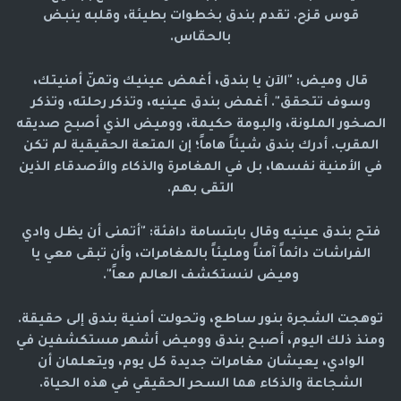
قوس قزح. تقدم بندق بخطوات بطيئة، وقلبه ينبض
بالحمّاس.
قال وميض: "الآن يا بندق، أغمض عينيك وتمنّ أمنيتك،
وسوف تتحقق". أغمض بندق عينيه، وتذكر رحلته، وتذكر
الصخور الملونة، والبومة حكيمة، ووميض الذي أصبح صديقه
المقرب. أدرك بندق شيئاً هاماً؛ إن المتعة الحقيقية لم تكن
في الأمنية نفسها، بل في المغامرة والذكاء والأصدقاء الذين
التقى بهم.
فتح بندق عينيه وقال بابتسامة دافئة: "أتمنى أن يظل وادي
الفراشات دائماً آمناً ومليئاً بالمغامرات، وأن تبقى معي يا
وميض لنستكشف العالم معاً".
توهجت الشجرة بنور ساطع، وتحولت أمنية بندق إلى حقيقة.
ومنذ ذلك اليوم، أصبح بندق ووميض أشهر مستكشفين في
الوادي، يعيشان مغامرات جديدة كل يوم، ويتعلمان أن
الشجاعة والذكاء هما السحر الحقيقي في هذه الحياة.