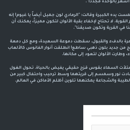
شعر بالوحدة مجدداً".
ست يده الكبيرة وقالت: "الرمادي لون جميل أيضاً يا غيوم! إنه
لقوية. لا تحتاج لإخفاء بقية الألوان لتكون مميزاً، يمكنك أن
في القرية وتكون صديقنا".
ل مرة بالدفء والقبول. سقطت دموعة السعيدة، ومع كل دمعة
ن جديد بلون ذهبي ساطع! انطلقت أنوار الفانوس كالألعاب
، وطارت الألوان لتعود إلى مكانها.
امتلأت السماء بقوس قزح حقيقي يفيض بالحياة. تحول الغول
عادت نور وسمسم إلى قريتهما وسط ترحيب واحتفال كبير من
الطيبة والشجاعة يمكنهما تلوين أظلم الأماكن في العالم.