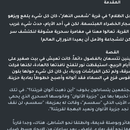
المقدمة
يحل الظلام؟ في قرية "شمس النهار"، كان كل شيء يلمع ويزهو
لأشجار الخضراء المبتسمة. لكن في أحد الأيام، حدث شيء غريب
ن القرية. تعالوا معنا في مغامرة سحرية مشوقة لنكتشف سر
 للشجاعة والأمل أن يعيدا النور إلى العالم!
القصة
ينين تتسعان بالفضول دائماً. كانت تعيش في بيت صغير على
ام الربيع، استيقظت نور لتفتح نافذتها كالعادة، لكنها فركت
، ولم تكن الفراشات وردية، بل كان كل شيء حولها بلون
 قوس قزح في السماء فقد ألوانه وأصبح خطوطاً رمادية حزينة.
مجتمعين يتساءلون بخوف: "أين ذهبت ألوان قريتنا؟". في تلك
 تخبرها بها عن "جزيرة الألوان" وفانوسها السحري الذي يحمي
رب، الأرنب الذكي "سمسم"، وقالت له بعزيمة: "سمسم، لن نقف
جد جزيرة الألوان ونعيد البهجة لقريتنا!".
ر وبوصلة قديمة، وانطلقا نحو الشاطئ. هناك، وجدا قارباً
فعهما نحو أفق رمادي غامض. بعد ساعات من الإبحار وسط ضباب