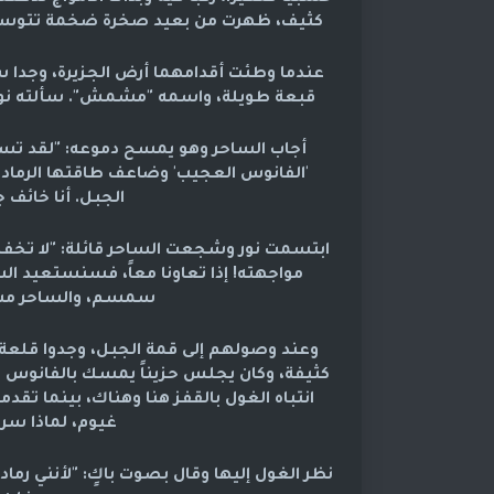
كثيف، ظهرت من بعيد صخرة ضخمة تتوسطها بو
عندما وطئت أقدامهما أرض الجزيرة، وجدا سا
قبعة طويلة، واسمه "مشمش". سألته نور ب
أجاب الساحر وهو يمسح دموعه: "لقد تسل
'الفانوس العجيب' وضاعف طاقتها الرمادي
الجبل. أنا خائف 
ابتسمت نور وشجعت الساحر قائلة: "لا تخ
مواجهته! إذا تعاونا معاً، فسنستعيد الش
سمسم، والساحر مشم
وعند وصولهم إلى قمة الجبل، وجدوا قلعة 
كثيفة، وكان يجلس حزيناً يمسك بالفانوس
انتباه الغول بالقفز هنا وهناك، بينما تقد
غيوم، لماذا سرق
نظر الغول إليها وقال بصوت باكٍ: "لأنني رمادي