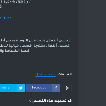
https://www.tiktok.com/@dramasod?_t=ZS-8yDKrMVf6Jk&_r=1
YouTube
قصص أطفال, قصة قبل النوم, قصص أطفال 
قصص أطفال مكتوبة, قصص خيالية للأطفال
قصة الشجاعة والت
العلامات:
قصص اطفال
Twitter
Facebook
قد تعجبك هذه القصص