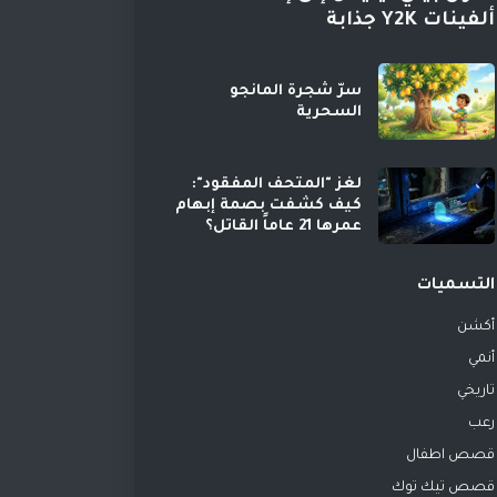
ألفينات Y2K جذابة
سرّ شجرة المانجو
السحرية
لغز "المتحف المفقود":
كيف كشفت بصمة إبهام
عمرها 21 عاماً القاتل؟
التسميات
أكشن
أنمي
تاريخي
رعب
قصص اطفال
قصص تيك توك