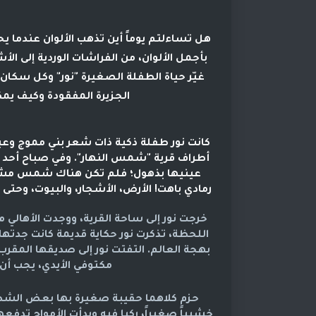
هل تساءلتم يوماً أين تذهب الألوان عندما 
بأجمل الألوان، من الفراشات الوردية إلى ا
غيّر حياة الطفلة الصغيرة "نور" وكل سكا
الجزيرة المفقودة وكيف يمكن
كانت نور طفلة ذكية ذات شعر بني مموج وع
أطراف قرية "شمس النهار". وفي صباح أحد أي
عينيها بذهول؛ فلم تكن هناك شمس مشرقة
رمادي باهت! الأرض، الأشجار، والبيوت، وحتى
خرجت نور إلى ساحة القرية، ووجدت الأهالي 
اللحظة، تذكرت نور حكاية قديمة كانت جدتها
بهجة العالم. التفتت نور إلى صديقها المق
مكتوفي الأيدي، يجب أن ن
حزم كلاهما حقيبة صغيرة بها بعض الشطائ
خشبياً صغيراً، ركبا فيه وبدأت الأمواج تد