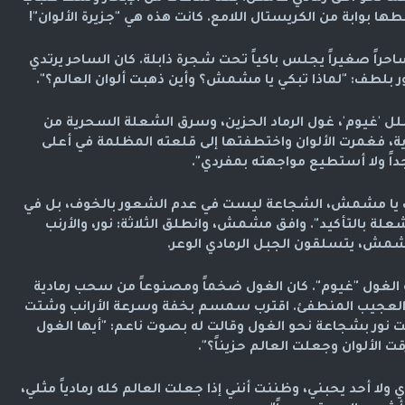
ابة من الكريستال اللامع. كانت هذه هي "جزيرة الألوان"!
حراً صغيراً يجلس باكياً تحت شجرة ذابلة. كان الساحر يرتدي
لطف: "لماذا تبكي يا مشمش؟ وأين ذهبت ألوان العالم؟".
ل 'غيوم'، غول الرماد الحزين، وسرق الشعلة السحرية من
ة، فغمرت الألوان واختطفتها إلى قلعته المظلمة في أعلى
جداً ولا أستطيع مواجهته بمفردي".
ف يا مشمش، الشجاعة ليست في عدم الشعور بالخوف، بل في
علة بالتأكيد". وافق مشمش، وانطلق الثلاثة: نور، والأرنب
ش، يتسلقون الجبل الرمادي الوعر.
الغول "غيوم". كان الغول ضخماً ومصنوعاً من سحب رمادية
 العجيب المنطفئ. اقترب سمسم بخفة وسرعة الأرانب وشتت
مت نور بشجاعة نحو الغول وقالت له بصوت ناعم: "أيها الغول
ت الألوان وجعلت العالم حزيناً؟".
 ولا أحد يحبني، وظننت أنني إذا جعلت العالم كله رمادياً مثلي،