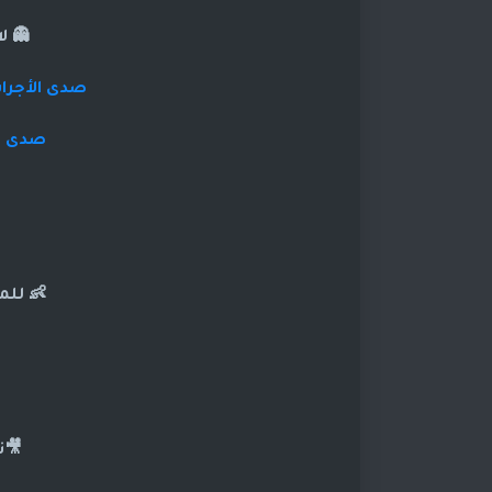
👻 ل
صدى الأجراس
صدى ال
👶 للم
🎥ت