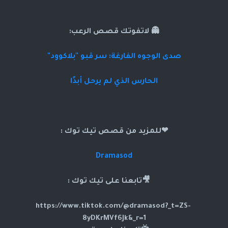
👻 لاتفوتك قصص الرعب:
صدى الوجوه الفارغة: سر قبو "بلاكوود"
الحارس الذي لم يرحل أبدًا
❤للمزيد من قصص تيك توك :
Dramasod
🎥تابعنا على تيك توك :
https://www.tiktok.com/@dramasod?_t=ZS-
8yDKrMVf6Jk&_r=1