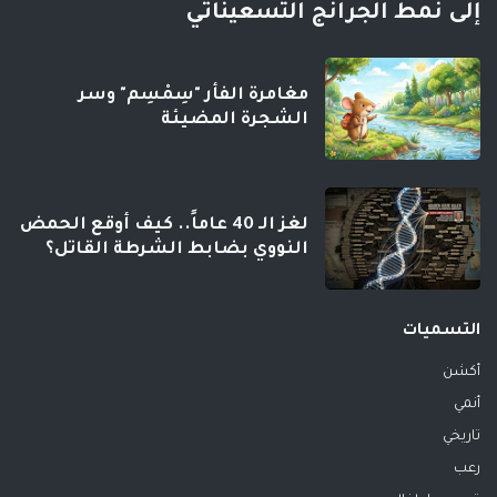
إلى نمط الجرانج التسعيناتي
مغامرة الفأر "سِمْسِم" وسر
الشجرة المضيئة
لغز الـ 40 عاماً.. كيف أوقع الحمض
النووي بضابط الشرطة القاتل؟
التسميات
أكشن
أنمي
تاريخي
رعب