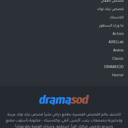
قصص اطفال
قصص تيك توك
كلاسيك
ما وراء السطور
Action
AIXELLab
Anime
Classic
DRAMASOD
Horror
اكتشف عالم القصص القصيرة بطابع درامي مثير! قصص تيك توك عربية
وإنجليزية بتصنيفات: رعب، أكشن، أنمي، وكلاسيك – مكتوبة بأسلوب ممتع
وسريع يلامس خيالك. اقرأ، استمتع، وشارك القصة بطريقتك!