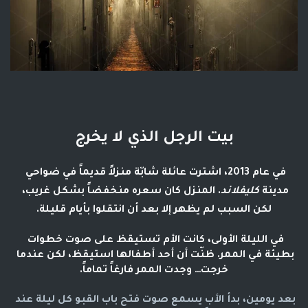
بيت الرجل الذي لا يخرج
في عام 2013، اشترت عائلة شابّة منزلاً قديماً في ضواحي 
مدينة 
كليفلاند
. المنزل كان سعره منخفضاً بشكل غريب، 
لكن السبب لم يظهر إلا بعد أن انتقلوا بأيام قليلة.
في الليلة الأولى، كانت الأم تستيقظ على صوت خطوات 
بطيئة في الممر. ظنّت أن أحد أطفالها استيقظ، لكن عندما 
خرجت… وجدت الممر فارغاً تماماً.
بعد يومين، بدأ الأب يسمع صوت فتح باب القبو كل ليلة عند 