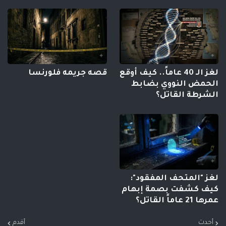
لغز الـ 40 عاماً.. كيف أوقع
قصه جريمه فلورنسا
الحمض النووي بضابط
الشرطة القاتل؟
لغز "المتحف المفقود":
كيف كشفت بصمة إبهام
عمرها 21 عاماً القاتل؟
أحدث
أقدم