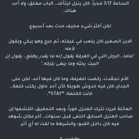
الساعة 3:17 فجراً. كان ينزل ليتأكد… الباب مغلق، ولا أحد 
هناك.
لكن أكثر شيء مخيف حدث بعد أسبوع.
الابن الصغير كان يلعب في غرفته، ثم خرج وهو يبكي ويقول 
لأمه:
"ماما… الرجل اللي في الغرفة يقول إنه ما يقدر يطلع… يقول إن 
البيت يحبّه وما يبغى يتركه."
الأم تجمّدت. ركضت للغرفة، وما كان فيها أحد. لكن على 
الجدار، كان فيه 
خدوش طويلة
 كأن أحد حاول يكتب كلمة…
كانت الكلمة: “STAY”.
العائلة قررت تترك المنزل فوراً. وبعد التحقيق، اكتشفوا إن 
صاحب المنزل السابق اختفى قبل سنوات… آخر مكان شوهد 
فيه كان داخل القبو، والشرطة ما لقت له أي أثر.