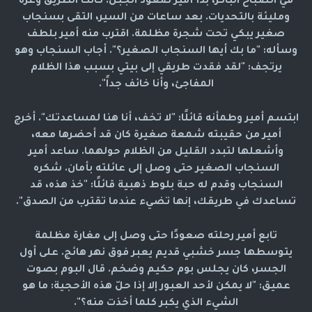
في الصباح الباكر، بدأ أمير صعود الجبل. كانت الطريق وعرة
ومليئة بالتحديات. بعد ساعات من السير، التقى بسنجاب
صغير يبكي تحت شجرة مظلمة. اقترب منه أمير بلطف
وسأله: "ما بك أيها السنجاب الصغير؟". أجاب السنجاب وهو
يرتجف: "لقد فقدت طريقي إلى بيتي بسبب هذا الظلام
المفاجئ، وأنا خائف جداً".
ابتسم أمير وطمأنه قائلًا: "لا تخف، أنا هنا لمساعدتك". أخرج
أمير من حقيبته شمعة صغيرة كان قد أحضرها معه،
وأشعلها لتبدد القليل من الظلام حولهما. ساعد أمير
السنجاب الصغير حتى وصل إلى عائلته بأمان. شكره
السنجاب وقدم له حبة بلوط ذهبية قائلًا: "خذ هذه، قد
تساعدك في طريقك، إنها تضيء عندما تقترب من الصدق".
تابع أمير رحلته صعودًا حتى وصل إلى مغارة مظلمة
يتوسطها جسر خشبي قديم يعبر فوق نهر هائج. على أول
الجسر، كان يجلس بوم حكيم وضخم. قال البوم بصوت
عميق: "لا يمكن لأحد العبور إلا إذا حلّ هذه الأحجية: ما هو
الشيء الذي يكبر كلما أخذت منه؟".