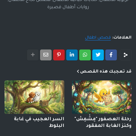
تربوية للأطفال, حكايات خيالية للأطفال, قصص نجاح للأطفال,
روايات أطفال قصيرة
العلامات:
قصص اطفال
قد تعجبك هذه القصص
رحلة العصفور "مِشْمِش"
السر العجيب في غابة
وكنز الغابة المفقود
البلوط