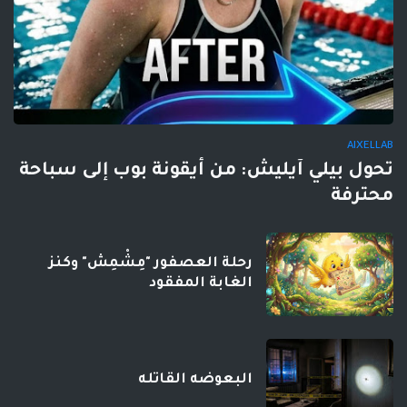
AIXELLAB
تحول بيلي آيليش: من أيقونة بوب إلى سباحة
محترفة
رحلة العصفور "مِشْمِش" وكنز
الغابة المفقود
البعوضه القاتله