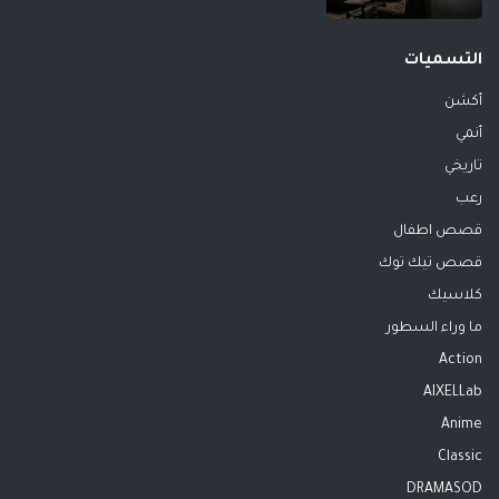
التسميات
أكشن
أنمي
تاريخي
رعب
قصص اطفال
قصص تيك توك
كلاسيك
ما وراء السطور
Action
AIXELLab
Anime
Classic
DRAMASOD