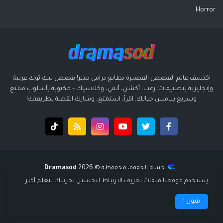
Horror
اكتشف عالم القصص القصيرة بطابع درامي مثير! قصص تيك توك عربية
وإنجليزية بتصنيفات: رعب، أكشن، أنمي، وكلاسيك – مكتوبة بأسلوب ممتع
وسريع يلامس خيالك. اقرأ، استمتع، وشارك القصة بطريقتك!
جميع الحقوق محفوظة ©️ 2026
Dramasod
قالب بواسطة
قالب سوبر ميجا - supermega
| تصميم
انتشار ديجيتال
يستخدم موقعنا ملفات تعريف الارتباط لتحسين تجربتك.
يتعلم أكثر
الرئيسية
سياسة الخصوصية
إتفاقية الاستخدام
من نحن
قبول !
اتصل بنا