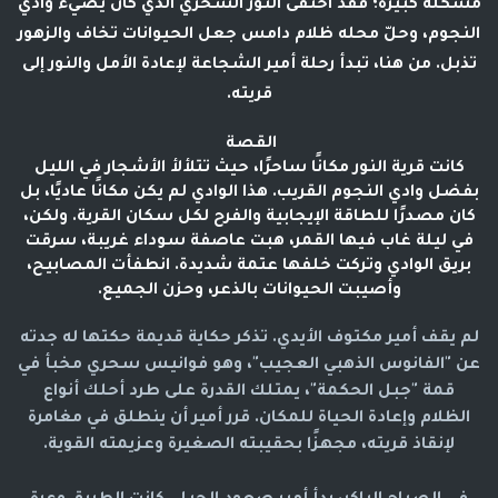
مشكلة كبيرة؛ فقد اختفى النور السحري الذي كان يضيء وادي
النجوم، وحلّ محله ظلام دامس جعل الحيوانات تخاف والزهور
تذبل. من هنا، تبدأ رحلة أمير الشجاعة لإعادة الأمل والنور إلى
قريته.
القصة
كانت قرية النور مكانًا ساحرًا، حيث تتلألأ الأشجار في الليل
بفضل وادي النجوم القريب. هذا الوادي لم يكن مكانًا عاديًا، بل
كان مصدرًا للطاقة الإيجابية والفرح لكل سكان القرية. ولكن،
في ليلة غاب فيها القمر، هبت عاصفة سوداء غريبة، سرقت
بريق الوادي وتركت خلفها عتمة شديدة. انطفأت المصابيح،
وأصيبت الحيوانات بالذعر، وحزن الجميع.
لم يقف أمير مكتوف الأيدي. تذكر حكاية قديمة حكتها له جدته
عن "الفانوس الذهبي العجيب"، وهو فوانيس سحري مخبأ في
قمة "جبل الحكمة"، يمتلك القدرة على طرد أحلك أنواع
الظلام وإعادة الحياة للمكان. قرر أمير أن ينطلق في مغامرة
لإنقاذ قريته، مجهزًا بحقيبته الصغيرة وعزيمته القوية.