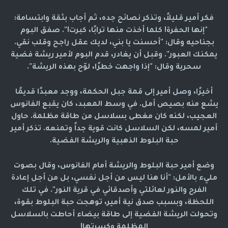
فكر أمير قليلاً، وتذكر نصائح جده، ثم أجاب بثقة وابتسامة:
"إنها الحفرة! كلما أخذت منها ترابًا، كبرت!". صفق البوم
بجناحيه وقال: "أحسنت يا بني، لديك عقل راجح وقلب نقي.
يمكنك العبور". وقبل أن يغادر، قدم البوم لأمير ريشة فضية
سحرية وقال: "إذا واجهت خطرًا، لوّح بهذه الريشة".
أخيرًا، وصل أمير إلى قمة جبل الحكمة، ووجد معبدًا قديمًا
يشع منه بصيص أمل. في وسط المعبد، كان يقبع الفانوس
العجيب، لكنه كان مغطى بسلاسل من طاقة مظلمة. حاول
أمير لمسه، لكن السلاسل كانت قوية جداً وتمنعه. تذكر أمير
حبة البلوط الذهبية والريشة الفضية.
وضع أمير حبة البلوط والريشة أمام الفانوس، وقال بصوت
مليء بالأمل: "أنا هنا ليس من أجل نفسي، بل من أجل إعادة
الفرح والنور لعائلتي وأصدقائي في قرية النور". في تلك
اللحظة، وبسبب صدق نية أمير، توهجت حبة البلوط بقوة،
وتحولت الريشة الفضية إلى طاقة بيضاء أحاطت بالسلاسل
المظلمة وكسرتها!